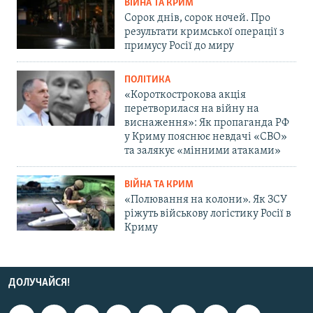
ВІЙНА ТА КРИМ
Сорок днів, сорок ночей. Про
результати кримської операції з
примусу Росії до миру
ПОЛІТИКА
«Короткострокова акція
перетворилася на війну на
виснаження»: Як пропаганда РФ
у Криму пояснює невдачі «СВО»
та залякує «мінними атаками»
ВІЙНА ТА КРИМ
«Полювання на колони». Як ЗСУ
ріжуть військову логістику Росії в
Криму
ДОЛУЧАЙСЯ!