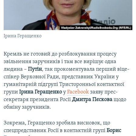
ВІДЕОУРОКИ «ELIFBE»
Русский
СВІДЧЕННЯ ОКУПАЦІЇ
Qırımtatar
УКРАЇНСЬКА ПРОБЛЕМА КРИМУ
Ірина Геращенко
ДОЛУЧАЙСЯ!
ІНФОГРАФІКА
Кремль не готовий до розблокування процесу
звільнення заручників і там все вирішує одна
Усі сайти RFE/RL
людина –
Путін
, так прокоментувала перший віце-
спікер Верховної Ради, представник України у
гуманітарній підгрупі Тристоронньої контактної
групи
Ірина Геращенко
у
Facebook
заяву прес-
секретаря президента Росії
Дмитра Пєскова
щодо
обміну заручників.
Зокрема, Геращенко зробила висновок, що
спецпредставник Росії в контактній групі
Борис