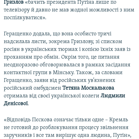
Гризлов
«бачить президента Путіна лише по
телевізору й давно не мав жодної можливості з ним
поспілкуватися».
Геращенко додала, що вона особисто тричі
надсилала листи, зокрема Гризлову, зі списком
росіян в українських тюрмах і копією їхніх заяв із
проханням про обмін. Окрім того, це питання
неодноразово обговорювалася в рамках засідання
контактної групи в Мінську. Також, за словами
Геращенко, заяви від російських ув’язнених
російський омбудсмен
Тетяна Москалькова
отримала від своєї української колеги
Людмили
Денісової
.
«Відповідь Пєскова означає тільки одне – Кремль
не готовий до розблокування процесу звільнення
заручників і все там вирішує одна людина, Путін»,