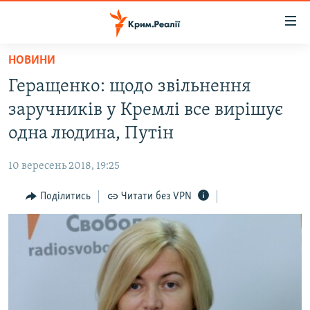
Доступність
посилання
Перейти
НОВИНИ
до
НОВИНИ
Геращенко: щодо звільнення
основного
ВОДА.КРИМ
матеріалу
заручників у Кремлі все вирішує
ВІДЕО ТА ФОТО
Перейти
одна людина, Путін
до
ПОЛІТИКА
основної
10 вересень 2018, 19:25
БЛОГИ
навігації
Перейти
Поділитись
Читати без VPN
ПОГЛЯД
до
ІНТЕРВ'Ю
пошуку
ВСЕ ЗА ДЕНЬ
СПЕЦПРОЕКТИ
ЯК ОБІЙТИ БЛОКУВАННЯ
ДЕПОРТАЦІЯ