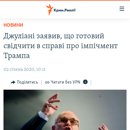
Доступність
посилання
Перейти
НОВИНИ
до
НОВИНИ
Джуліані заявив, що готовий
основного
ВОДА.КРИМ
матеріалу
свідчити в справі про імпічмент
ВІДЕО ТА ФОТО
Перейти
Трампа
до
ПОЛІТИКА
основної
02 січень 2020, 10:11
БЛОГИ
навігації
Перейти
Поділитись
Читати без VPN
ПОГЛЯД
до
ІНТЕРВ'Ю
пошуку
ВСЕ ЗА ДЕНЬ
СПЕЦПРОЕКТИ
ЯК ОБІЙТИ БЛОКУВАННЯ
ДЕПОРТАЦІЯ