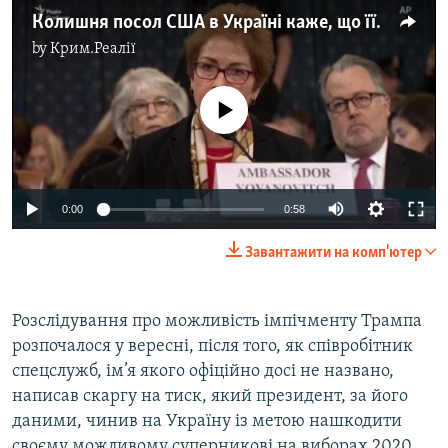
Колишня посол США в Україні каже, що її «поставили на коліна» наклепами – відео
by
Крим.Реалії
No media source currently available
0:00
0:58
Завантажити на комп'ютер
Розслідування про можливість імпічменту Трампа
розпочалося у вересні, після того, як співробітник
спецслужб, ім’я якого офіційно досі не названо,
написав скаргу на тиск, який президент, за його
даними, чинив на Україну із метою нашкодити
своєму можливому суперникові на виборах 2020