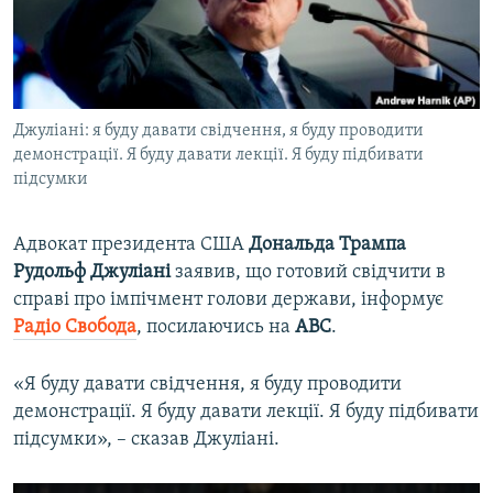
ВІДЕОУРОКИ «ELIFBE»
Русский
СВІДЧЕННЯ ОКУПАЦІЇ
Qırımtatar
УКРАЇНСЬКА ПРОБЛЕМА КРИМУ
Джуліані: я буду давати свідчення, я буду проводити
ДОЛУЧАЙСЯ!
ІНФОГРАФІКА
демонстрації. Я буду давати лекції. Я буду підбивати
підсумки
Усі сайти RFE/RL
Адвокат президента США
Дональда Трампа
Рудольф Джуліані
заявив, що готовий свідчити в
справі про імпічмент голови держави, інформує
Радіо Свобода
, посилаючись на
ABC
.
«Я буду давати свідчення, я буду проводити
демонстрації. Я буду давати лекції. Я буду підбивати
підсумки», – сказав Джуліані.