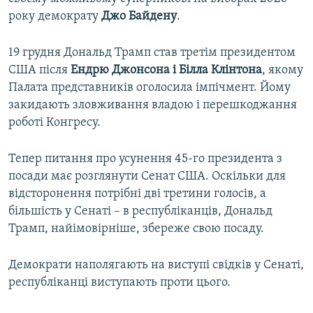
року демократу
Джо Байдену
.
19 грудня Дональд Трамп став третім президентом
США після
Ендрю Джонсона і Білла Клінтона
, якому
Палата представників оголосила імпічмент. Йому
закидають зловживання владою і перешкоджання
роботі Конгресу.
Тепер питання про усунення 45-го президента з
посади має розглянути Сенат США. Оскільки для
відсторонення потрібні дві третини голосів, а
більшість у Сенаті – в республіканців, Дональд
Трамп, найімовірніше, збереже свою посаду.
Демократи наполягають на виступі свідків у Сенаті,
республіканці виступають проти цього.