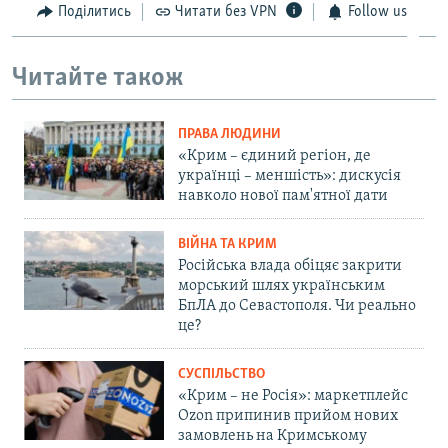
Поділитись
Читати без VPN
Follow us
Читайте також
ПРАВА ЛЮДИНИ
«Крим – єдиний регіон, де
українці – меншість»: дискусія
навколо нової пам'ятної дати
ВІЙНА ТА КРИМ
Російська влада обіцяє закрити
морський шлях українським
БпЛА до Севастополя. Чи реально
це?
СУСПІЛЬСТВО
«Крим – не Росія»: маркетплейс
Ozon припинив прийом нових
замовлень на Кримському