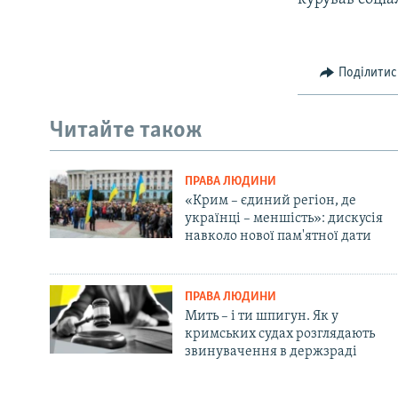
Поділитис
Читайте також
ПРАВА ЛЮДИНИ
«Крим – єдиний регіон, де
українці – меншість»: дискусія
навколо нової пам'ятної дати
ПРАВА ЛЮДИНИ
Мить – і ти шпигун. Як у
кримських судах розглядають
звинувачення в держзраді
Русский