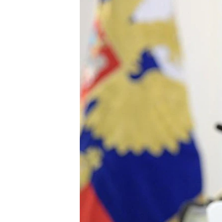
ВІДЕОУРОКИ «ELIFBE»
СВІДЧЕННЯ ОКУПАЦІЇ
УКРАЇНСЬКА ПРОБЛЕМА КРИМУ
ІНФОГРАФІКА