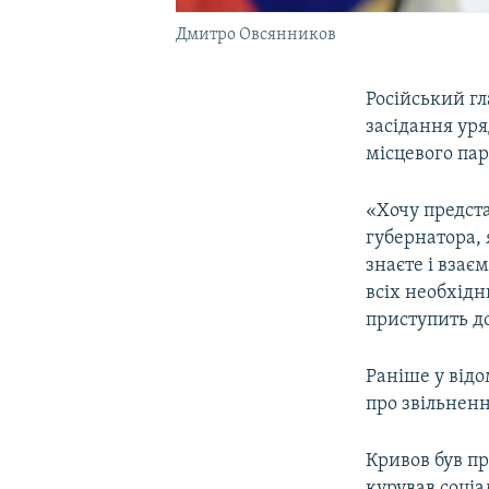
Дмитро Овсянников
Російський г
засідання уря
місцевого па
«Хочу предст
губернатора, 
знаєте і взає
всіх необхід
приступить до
Раніше у відо
про звільнен
Кривов був пр
курував соціа