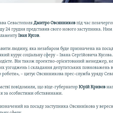
лава Севастополя
Дмитро Овсянников
під час позачерго
ду 24 грудня представив свого нового заступника. Ним
рламенту
Іван Кусов
.
авити людину, яка незабаром буде призначена на поса
який курує соціальну сферу – Івана Сергійовича Кусова.
модієте. Він також проектно-орієнтований менеджер, к
них узгоджень і складання депутатських повноважень в
 роботи», – цитує Овсянникова прес-служба уряду Сев
мстві повідомили, що віце-губернатор
Юрій Кривов
нап
ня за особистими обставинами.
изначений на посаду заступника Овсяннікова у вересні
льну сферу.