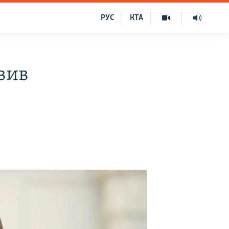
РУС
КТА
вив