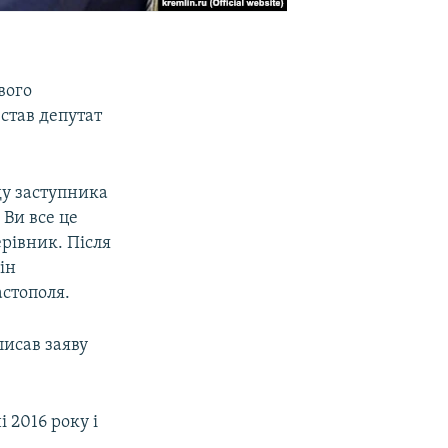
вого
 став депутат
ду заступника
 Ви все це
ерівник. Після
ін
астополя.
исав заяву
 2016 року і