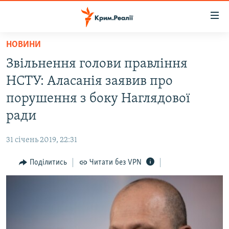
Доступність
посилання
Перейти
НОВИНИ
до
НОВИНИ
Звільнення голови правління
основного
ВОДА.КРИМ
матеріалу
НСТУ: Аласанія заявив про
ВІДЕО ТА ФОТО
Перейти
порушення з боку Наглядової
до
ПОЛІТИКА
ради
основної
БЛОГИ
навігації
31 січень 2019, 22:31
Перейти
ПОГЛЯД
до
Поділитись
Читати без VPN
ІНТЕРВ'Ю
пошуку
ВСЕ ЗА ДЕНЬ
СПЕЦПРОЕКТИ
ЯК ОБІЙТИ БЛОКУВАННЯ
ДЕПОРТАЦІЯ