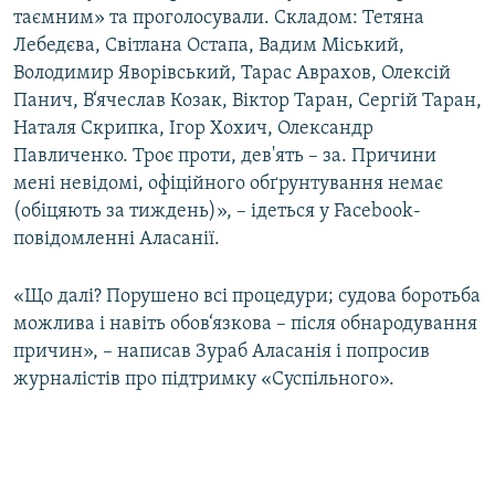
таємним» та проголосували. Складом: Тетяна
Лебедєва, Світлана Остапа, Вадим Міський,
Володимир Яворівський, Тарас Аврахов, Олексій
Панич, В‘ячеслав Козак, Віктор Таран, Сергій Таран,
Наталя Скрипка, Ігор Хохич, Олександр
Павличенко. Троє проти, дев'ять – за. Причини
мені невідомі, офіційного обґрунтування немає
(обіцяють за тиждень)», – ідеться у Facebook-
повідомленні Аласанії.
«Що далі? Порушено всі процедури; судова боротьба
можлива і навіть обов‘язкова – після обнародування
причин», – написав Зураб Аласанія і попросив
журналістів про підтримку «Суспільного».