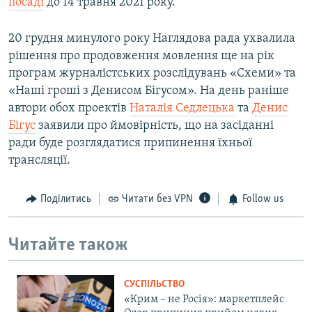
посаді
до 14 травня 2021 року.
20 грудня минулого року Наглядова рада ухвалила
рішення про продовження мовлення ще на рік
програм журналістських розслідувань «Схеми» та
«Наші гроші з Денисом Бігусом». На день раніше
автори обох проектів
Наталія Седлецька
та
Денис
Бігус
заявили про ймовірність, що на засіданні
ради буде розглядатися припинення їхньої
трансляції.
Поділитись
Читати без VPN
Follow us
Читайте також
СУСПІЛЬСТВО
«Крим – не Росія»: маркетплейс