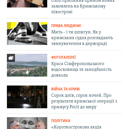
Ozon припинив прийом нових
замовлень на Кримському
півострові
ПРАВА ЛЮДИНИ
Мить – і ти шпигун. Як у
кримських судах розглядають
звинувачення в держзраді
ФОТОГАЛЕРЕЇ
Краса Сімферопольського
водосховища та занедбаність
довкола
ВІЙНА ТА КРИМ
Сорок днів, сорок ночей. Про
результати кримської операції з
примусу Росії до миру
ПОЛІТИКА
«Короткострокова акція