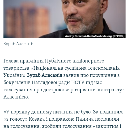
ВІДЕОУРОКИ «ELIFBE»
Русский
СВІДЧЕННЯ ОКУПАЦІЇ
Qırımtatar
УКРАЇНСЬКА ПРОБЛЕМА КРИМУ
ДОЛУЧАЙСЯ!
ІНФОГРАФІКА
Зураб Аласанія
Голова правління Публічного акціонерного
Усі сайти RFE/RL
товариства «Національна суспільна телекомпанія
України»
Зураб Аласанія
заявив про порушення з
боку членів Наглядової ради НСТУ під час
голосування про дострокове розірвання контракту з
Аласанією.
«У порядку денному питання не було. За поданням
«з голосу» Козака і поправкою Панича поставили
на голосування, зробили голосування «закритим і