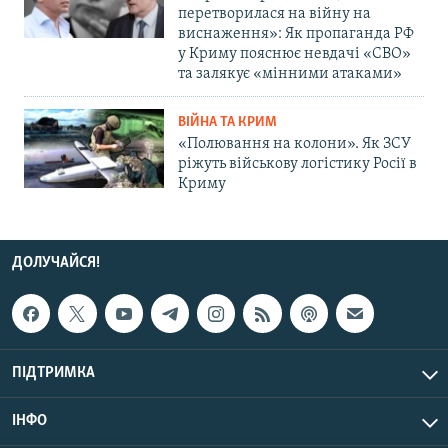
перетворилася на війну на
виснаження»: Як пропаганда РФ
у Криму пояснює невдачі «СВО»
та залякує «мінними атаками»
ВІЙНА ТА КРИМ
«Полювання на колони». Як ЗСУ
ріжуть військову логістику Росії в
Криму
ДОЛУЧАЙСЯ!
ПІДТРИМКА
ІНФО