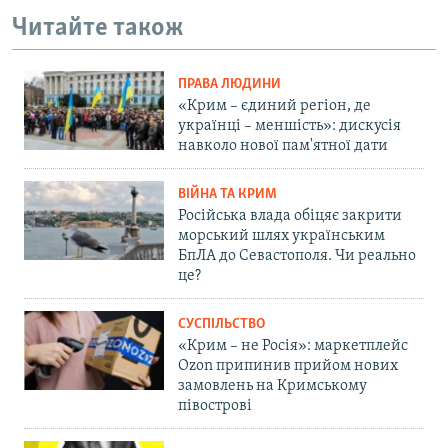
Читайте також
ПРАВА ЛЮДИНИ
«Крим – єдиний регіон, де
українці – меншість»: дискусія
навколо нової пам'ятної дати
ВІЙНА ТА КРИМ
Російська влада обіцяє закрити
морський шлях українським
БпЛА до Севастополя. Чи реально
це?
СУСПІЛЬСТВО
«Крим – не Росія»: маркетплейс
Ozon припинив прийом нових
замовлень на Кримському
півострові