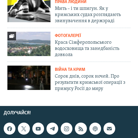
ПРАВА ЛЮДИНИ
Мить – і ти шпигун. Як у
кримських судах розглядають
звинувачення в держзраді
ФОТОГАЛЕРЕЇ
Краса Сімферопольського
водосховища та занедбаність
довкола
ВІЙНА ТА КРИМ
Сорок днів, сорок ночей. Про
результати кримської операції з
примусу Росії до миру
ДОЛУЧАЙСЯ!