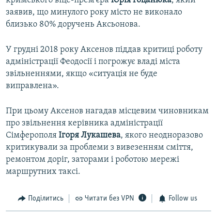
кримського віце-прем'єра
Юрія Гоцанюка
, який
заявив, що минулого року місто не виконало
близько 80% доручень Аксьонова.
У грудні 2018 року Аксенов піддав критиці роботу
адміністрації Феодосії і погрожує владі міста
звільненнями, якщо «ситуація не буде
виправлена».
При цьому Аксенов нагадав місцевим чиновникам
про звільнення керівника адміністрації
Сімферополя
Ігоря Лукашева
, якого неодноразово
критикували за проблеми з вивезенням сміття,
ремонтом доріг, заторами і роботою мережі
маршрутних таксі.
Поділитись
Читати без VPN
Follow us