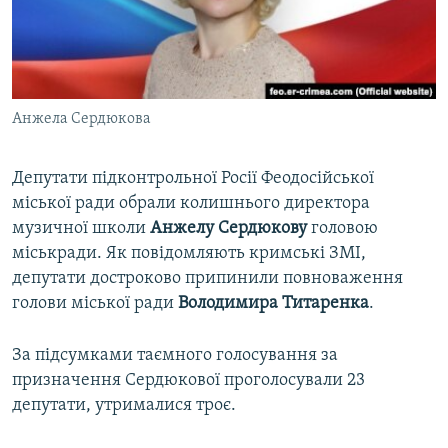
ВІДЕОУРОКИ «ELIFBE»
Русский
СВІДЧЕННЯ ОКУПАЦІЇ
Qırımtatar
УКРАЇНСЬКА ПРОБЛЕМА КРИМУ
Анжела Сердюкова
ДОЛУЧАЙСЯ!
ІНФОГРАФІКА
Депутати підконтрольної Росії Феодосійської
міської ради обрали колишнього директора
Усі сайти RFE/RL
музичної школи
Анжелу Сердюкову
головою
міськради. Як повідомляють кримські ЗМІ,
депутати достроково припинили повноваження
голови міської ради
Володимира Титаренка
.
За підсумками таємного голосування за
призначення Сердюкової проголосували 23
депутати, утрималися троє.