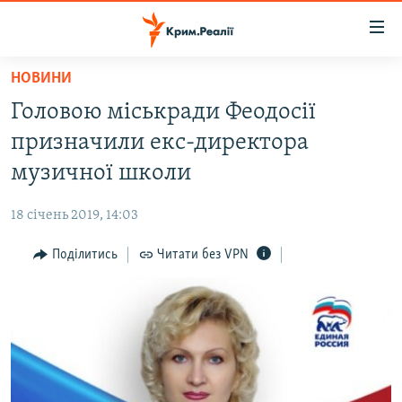
Доступність
посилання
Перейти
НОВИНИ
до
НОВИНИ
Головою міськради Феодосії
основного
ВОДА.КРИМ
матеріалу
призначили екс-директора
ВІДЕО ТА ФОТО
Перейти
музичної школи
до
ПОЛІТИКА
основної
18 січень 2019, 14:03
БЛОГИ
навігації
Перейти
Поділитись
Читати без VPN
ПОГЛЯД
до
ІНТЕРВ'Ю
пошуку
ВСЕ ЗА ДЕНЬ
СПЕЦПРОЕКТИ
ЯК ОБІЙТИ БЛОКУВАННЯ
ДЕПОРТАЦІЯ