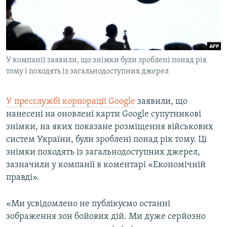
ВІДЕОУРОКИ «ELIFBE»
Русский
СВІДЧЕННЯ ОКУПАЦІЇ
Qırımtatar
УКРАЇНСЬКА ПРОБЛЕМА КРИМУ
У компанії заявили, що знімки були зроблені понад рік
ДОЛУЧАЙСЯ!
ІНФОГРАФІКА
тому і походять із загальнодоступних джерел
У пресслужбі корпорації Google
заявили, що
Усі сайти RFE/RL
нанесені на оновлені карти Google супутникові
знімки, на яких показане розміщення військових
систем України, були зроблені понад рік тому. Ці
знімки походять із загальнодоступних джерел,
зазначили у компанії в коментарі «Економічній
правді».
«Ми усвідомлено не публікуємо останні
зображення зон бойових дій. Ми дуже серйозно