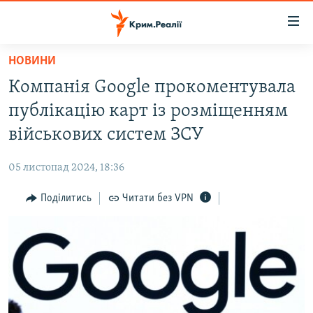
Доступність
посилання
Перейти
НОВИНИ
до
НОВИНИ
Компанія Google прокоментувала
основного
ВОДА.КРИМ
матеріалу
публікацію карт із розміщенням
ВІДЕО ТА ФОТО
Перейти
військових систем ЗСУ
до
ПОЛІТИКА
основної
05 листопад 2024, 18:36
БЛОГИ
навігації
Перейти
Поділитись
Читати без VPN
ПОГЛЯД
до
ІНТЕРВ'Ю
пошуку
ВСЕ ЗА ДЕНЬ
СПЕЦПРОЕКТИ
ЯК ОБІЙТИ БЛОКУВАННЯ
ДЕПОРТАЦІЯ