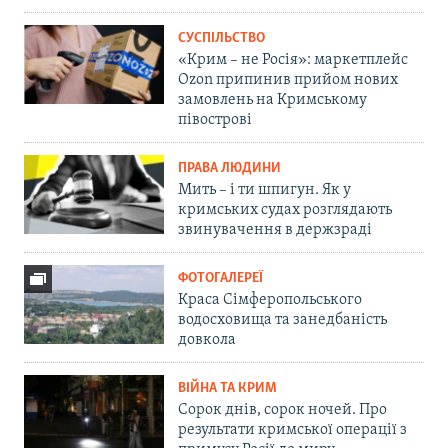
СУСПІЛЬСТВО
«Крим – не Росія»: маркетплейс
Ozon припинив прийом нових
замовлень на Кримському
півострові
ПРАВА ЛЮДИНИ
Мить – і ти шпигун. Як у
кримських судах розглядають
звинувачення в держзраді
ФОТОГАЛЕРЕЇ
Краса Сімферопольського
водосховища та занедбаність
довкола
ВІЙНА ТА КРИМ
Сорок днів, сорок ночей. Про
результати кримської операції з