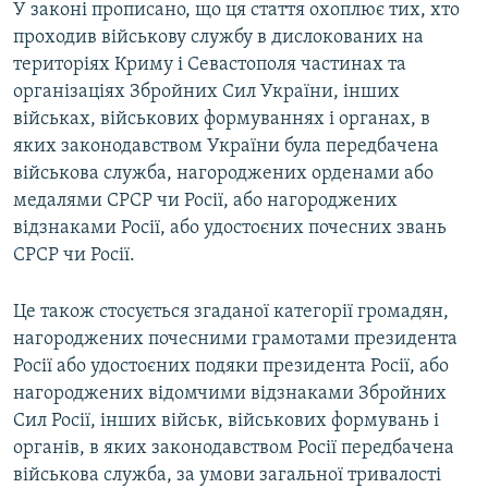
У законі прописано, що ця стаття охоплює тих, хто
проходив військову службу в дислокованих на
територіях Криму і Севастополя частинах та
організаціях Збройних Сил України, інших
військах, військових формуваннях і органах, в
яких законодавством України була передбачена
військова служба, нагороджених орденами або
медалями СРСР чи Росії, або нагороджених
відзнаками Росії, або удостоєних почесних звань
СРСР чи Росії.
Це також стосується згаданої категорії громадян,
нагороджених почесними грамотами президента
Росії або удостоєних подяки президента Росії, або
нагороджених відомчими відзнаками Збройних
Сил Росії, інших військ, військових формувань і
органів, в яких законодавством Росії передбачена
військова служба, за умови загальної тривалості