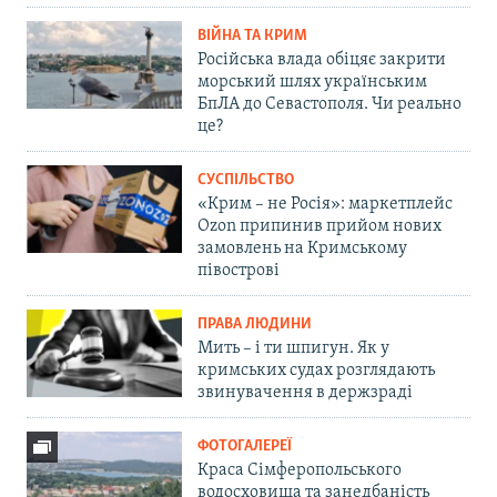
ВІЙНА ТА КРИМ
Російська влада обіцяє закрити
морський шлях українським
БпЛА до Севастополя. Чи реально
це?
СУСПІЛЬСТВО
«Крим – не Росія»: маркетплейс
Ozon припинив прийом нових
замовлень на Кримському
півострові
ПРАВА ЛЮДИНИ
Мить – і ти шпигун. Як у
кримських судах розглядають
звинувачення в держзраді
ФОТОГАЛЕРЕЇ
Краса Сімферопольського
водосховища та занедбаність