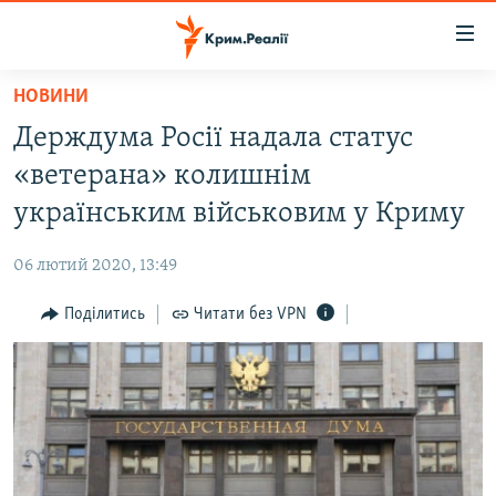
Доступність
посилання
Перейти
НОВИНИ
до
НОВИНИ
Держдума Росії надала статус
основного
ВОДА.КРИМ
матеріалу
«ветерана» колишнім
ВІДЕО ТА ФОТО
Перейти
українським військовим у Криму
до
ПОЛІТИКА
основної
06 лютий 2020, 13:49
БЛОГИ
навігації
Перейти
Поділитись
Читати без VPN
ПОГЛЯД
до
ІНТЕРВ'Ю
пошуку
ВСЕ ЗА ДЕНЬ
СПЕЦПРОЕКТИ
ЯК ОБІЙТИ БЛОКУВАННЯ
ДЕПОРТАЦІЯ