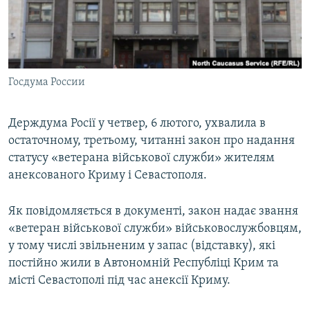
ВІДЕОУРОКИ «ELIFBE»
Русский
СВІДЧЕННЯ ОКУПАЦІЇ
Qırımtatar
УКРАЇНСЬКА ПРОБЛЕМА КРИМУ
Госдума России
ДОЛУЧАЙСЯ!
ІНФОГРАФІКА
Держдума Росії у четвер, 6 лютого, ухвалила в
остаточному, третьому, читанні закон про надання
Усі сайти RFE/RL
статусу «ветерана військової служби» жителям
анексованого Криму і Севастополя.
Як повідомляється в документі, закон надає звання
«ветеран військової служби» військовослужбовцям,
у тому числі звільненим у запас (відставку), які
постійно жили в Автономній Республіці Крим та
місті Севастополі під час анексії Криму.