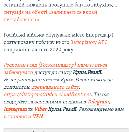
останній тиждень пролунало багато вибухів», а
ситуація на об’єкті «залишається вкрай
нестабільною».
Російські війська окупували місто Енергодар і
розташовану поблизу нього
Запорізьку АЕС
наприкінці лютого 2022 року.
Роскомнагляд (Роскомнадзор) намагається
заблокувати
доступ до сайту
Крим.Реалії
.
Безперешкодно читати Крим.Реалії можна за
допомогою
дзеркального сайту
:
https://dfs0qrmo00d6u.cloudfront.net
. Також
слідкуйте за основними подіями в
Telegram
,
Instagram
та
Viber
Крим.Реалії
. Рекомендуємо вам
встановити
VPN
.