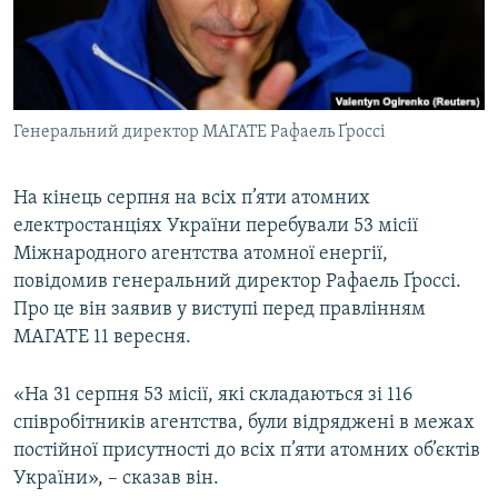
ВІДЕОУРОКИ «ELIFBE»
Русский
СВІДЧЕННЯ ОКУПАЦІЇ
Qırımtatar
УКРАЇНСЬКА ПРОБЛЕМА КРИМУ
Генеральний директор МАГАТЕ Рафаель Ґроссі
ДОЛУЧАЙСЯ!
ІНФОГРАФІКА
На кінець серпня на всіх п’яти атомних
електростанціях України перебували 53 місії
Усі сайти RFE/RL
Міжнародного агентства атомної енергії,
повідомив генеральний директор Рафаель Ґроссі.
Про це він заявив у виступі перед правлінням
МАГАТЕ 11 вересня.
«На 31 серпня 53 місії, які складаються зі 116
співробітників агентства, були відряджені в межах
постійної присутності до всіх п’яти атомних об’єктів
України», – сказав він.