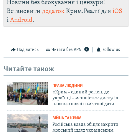
Новини без блокування і цензури!
Встановити
додаток
Крим.Реалії для
iOS
і
Android
.
Поділитись
Читати без VPN
Follow us
Читайте також
ПРАВА ЛЮДИНИ
«Крим – єдиний регіон, де
українці – меншість»: дискусія
навколо нової пам'ятної дати
ВІЙНА ТА КРИМ
Російська влада обіцяє закрити
морський шлях українським