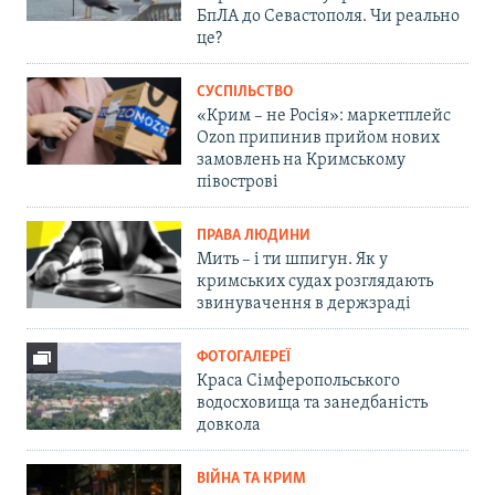
БпЛА до Севастополя. Чи реально
це?
СУСПІЛЬСТВО
«Крим – не Росія»: маркетплейс
Ozon припинив прийом нових
замовлень на Кримському
півострові
ПРАВА ЛЮДИНИ
Мить – і ти шпигун. Як у
кримських судах розглядають
звинувачення в держзраді
ФОТОГАЛЕРЕЇ
Краса Сімферопольського
водосховища та занедбаність
довкола
ВІЙНА ТА КРИМ