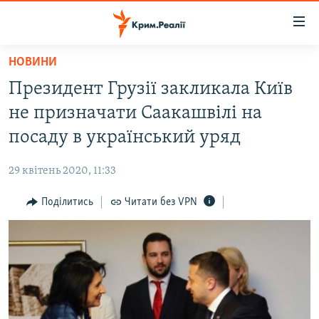
Доступність
посилання
Перейти
НОВИНИ
до
НОВИНИ
Президент Грузії закликала Київ
основного
ВОДА.КРИМ
матеріалу
не призначати Саакашвілі на
ВІДЕО ТА ФОТО
Перейти
посаду в український уряд
до
ПОЛІТИКА
основної
29 квітень 2020, 11:33
БЛОГИ
навігації
Перейти
Поділитись
Читати без VPN
ПОГЛЯД
до
ІНТЕРВ'Ю
пошуку
ВСЕ ЗА ДЕНЬ
СПЕЦПРОЕКТИ
ЯК ОБІЙТИ БЛОКУВАННЯ
ДЕПОРТАЦІЯ