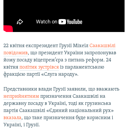
22 квітня експрезидент Грузії Міхеїл
Саакашвілі
повідомив
, що президент України запропонував
йому посаду віцепрем’єра з питань реформ. 24
квітня
політик зустрівся
із парламентською
фракцією партії «Слуга народу».
Представники влади Грузії заявили, що вважають
неприйнятним
призначення Саакашвілі на
державну посаду в Україні, тоді як грузинська
партія Саакашвілі «Єдиний національний рух»
вказала
, що таке призначення буде корисним і
Україні, і Грузії.