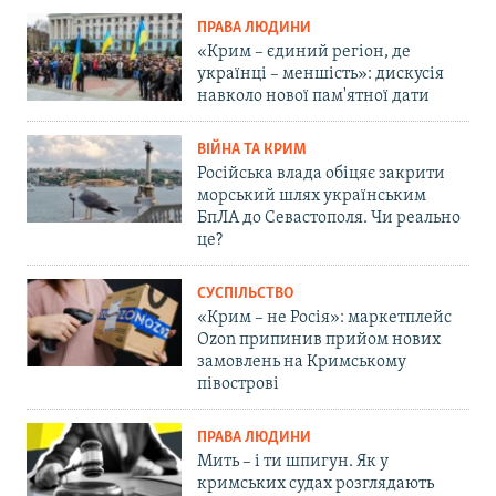
ПРАВА ЛЮДИНИ
«Крим – єдиний регіон, де
українці – меншість»: дискусія
навколо нової пам'ятної дати
ВІЙНА ТА КРИМ
Російська влада обіцяє закрити
морський шлях українським
БпЛА до Севастополя. Чи реально
це?
СУСПІЛЬСТВО
«Крим – не Росія»: маркетплейс
Ozon припинив прийом нових
замовлень на Кримському
півострові
ПРАВА ЛЮДИНИ
Мить – і ти шпигун. Як у
кримських судах розглядають