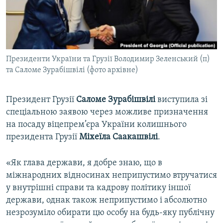
ВІДЕОУРОКИ «ELIFBE»
Русский
СВІДЧЕННЯ ОКУПАЦІЇ
Qırımtatar
УКРАЇНСЬКА ПРОБЛЕМА КРИМУ
Президенти України та Грузії Володимир Зеленський (п)
ДОЛУЧАЙСЯ!
ІНФОГРАФІКА
та Саломе Зурабішвілі (фото архівне)
Президент Грузії
Саломе Зурабішвілі
виступила зі
Усі сайти RFE/RL
спеціальною заявою через можливе призначення
на посаду віцепрем’єра України колишнього
президента Грузії
Міхеїла Саакашвілі
.
«Як глава держави, я добре знаю, що в
міжнародних відносинах неприпустимо втручатися
у внутрішні справи та кадрову політику іншої
держави, однак також неприпустимо і абсолютно
незрозуміло обирати цю особу на будь-яку публічну