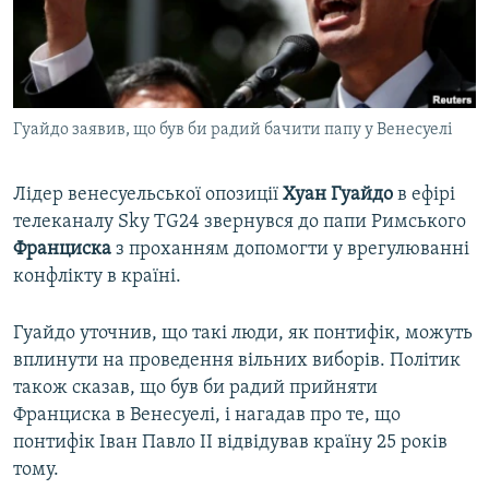
ВІДЕОУРОКИ «ELIFBE»
Русский
СВІДЧЕННЯ ОКУПАЦІЇ
Qırımtatar
УКРАЇНСЬКА ПРОБЛЕМА КРИМУ
Гуайдо заявив, що був би радий бачити папу у Венесуелі
ДОЛУЧАЙСЯ!
ІНФОГРАФІКА
Лідер венесуельської опозиції
Хуан Гуайдо
в ефірі
телеканалу Sky TG24 звернувся до папи Римського
Усі сайти RFE/RL
Франциска
з проханням допомогти у врегулюванні
конфлікту в країні.
Гуайдо уточнив, що такі люди, як понтифік, можуть
вплинути на проведення вільних виборів. Політик
також сказав, що був би радий прийняти
Франциска в Венесуелі, і нагадав про те, що
понтифік Іван Павло II відвідував країну 25 років
тому.