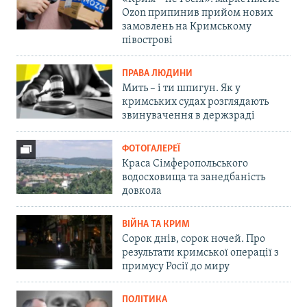
Ozon припинив прийом нових
замовлень на Кримському
півострові
ПРАВА ЛЮДИНИ
Мить – і ти шпигун. Як у
кримських судах розглядають
звинувачення в держзраді
ФОТОГАЛЕРЕЇ
Краса Сімферопольського
водосховища та занедбаність
довкола
ВІЙНА ТА КРИМ
Сорок днів, сорок ночей. Про
результати кримської операції з
примусу Росії до миру
ПОЛІТИКА