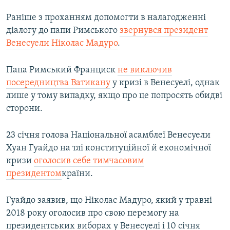
Раніше з проханням допомогти в налагодженні
діалогу до папи Римського
звернувся президент
Венесуели Ніколас Мадуро
.
Папа Римський Франциск
не виключив
посередництва Ватикану
у кризі в Венесуелі, однак
лише у тому випадку, якщо про це попросять обидві
сторони.
23 січня голова Національної асамблеї Венесуели
Хуан Гуайдо на тлі конституційної й економічної
кризи
оголосив себе тимчасовим
президентом
країни.
Гуайдо заявив, що Ніколас Мадуро, який у травні
2018 року оголосив про свою перемогу на
президентських виборах у Венесуелі і 10 січня