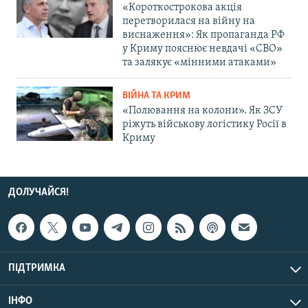
«Короткострокова акція
перетворилася на війну на
виснаження»: Як пропаганда РФ
у Криму пояснює невдачі «СВО»
та залякує «мінними атаками»
ВІЙНА ТА КРИМ
«Полювання на колони». Як ЗСУ
ріжуть військову логістику Росії в
Криму
ДОЛУЧАЙСЯ!
ПІДТРИМКА
ІНФО