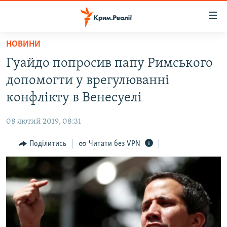
Доступність
посилання
Перейти
НОВИНИ
до
НОВИНИ
Гуайдо попросив папу Римського
основного
ВОДА.КРИМ
матеріалу
допомогти у врегулюванні
ВІДЕО ТА ФОТО
Перейти
конфлікту в Венесуелі
до
ПОЛІТИКА
основної
08 лютий 2019, 08:31
БЛОГИ
навігації
Перейти
Поділитись
Читати без VPN
ПОГЛЯД
до
ІНТЕРВ'Ю
пошуку
ВСЕ ЗА ДЕНЬ
СПЕЦПРОЕКТИ
ЯК ОБІЙТИ БЛОКУВАННЯ
ДЕПОРТАЦІЯ