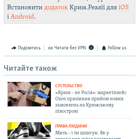
Встановити
додаток
Крим.Реалії для
iOS
і
Android
.
Поділитись
Читати без VPN
Follow us
Читайте також
СУСПІЛЬСТВО
«Крим – не Росія»: маркетплейс
Ozon припинив прийом нових
замовлень на Кримському
півострові
ПРАВА ЛЮДИНИ
Мить – і ти шпигун. Як у