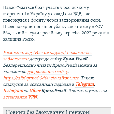
Павло Філатьєв брав участь у російському
вторгненні в Україну у складі сил ВДВ, але
повернувся з фронту через захворювання очей.
Після повернення він опублікував книжку «ZOV
56», в якій засудив російську агресію. 2022 року він
залишив Росію.
Роскомнагляд (Роскомнадзор) намагається
заблокувати
доступ до сайту
Крим.Реалії
.
Безперешкодно читати Крим.Реалії можна за
допомогою
дзеркального сайту
:
https://dfs0qrmo00d6u.cloudfront.net
. Також
слідкуйте за основними подіями в
Telegram
,
Instagram
та
Viber
Крим.Реалії
. Рекомендуємо вам
встановити
VPN
.
Новини без блокування і цензури!