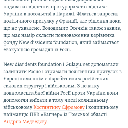
надавати свідчення прокурорам та слідчим з
України в посольстві в Парижі. Філатьєв запросив
політичного притулку у Франції, але рішення поки
що не ухвалене. Володимир Осєчкін також заявив,
що має намір скласти повноваження керівника
фонду New dissidents foundation, який займається
евакуацією громадян із Росії.
New dissidents foundation і Gulagu.net допомагали
залишити Росію і отримати політичний притулок в
Європі колишнім співробітникам російських
силових структур і військовим. З початку
повномасштабної війни Росії проти України вони
допомогли виїхати в тому числі колишньому
військовому
Костянтину Єфремову
і колишньому
найманцю ПВК «Вагнер» із Томської області
Андрію Медведєву
.