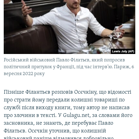
Російський військовий Павло Філатьєв, який попросив
політичний притулок у Франції, під час інтерв’ю. Париж, 6
вересня 2022 року
Пізніше Філантьєв розповів Осєчкіну, що відомості
про страти йому передали колишні товариші по
службі після виходу книги, тому автор не написав
про злочини в тексті. У Gulagu.net, за словами його
засновника, не знають, де перебуває Павло
Філатьєв. Осєчкін уточнив, що колишній
військовий раніше відмовився добровільно