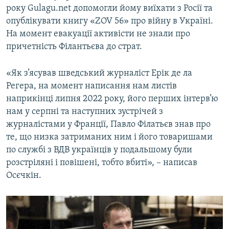
року Gulagu.net допомогли йому виїхати з Росії та
опублікувати книгу «ZOV 56» про війну в Україні.
На момент евакуації активісти не знали про
причетність Філантьєва до страт.
«Як з’ясував шведський журналіст Ерік де ла
Регера, на момент написання нам листів
наприкінці липня 2022 року, його перших інтерв’ю
нам у серпні та наступних зустрічей з
журналістами у Франції, Павло Філатьєв знав про
те, що низка затриманих ним і його товаришами
по службі з ВДВ українців у подальшому були
розстріляні і повішені, тобто вбиті», – написав
Осєчкін.