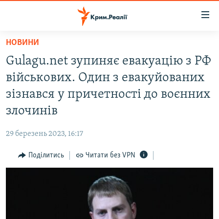
Доступність
посилання
Перейти
НОВИНИ
до
НОВИНИ
Gulagu.net зупиняє евакуацію з РФ
основного
ВОДА.КРИМ
матеріалу
військових. Один з евакуйованих
ВІДЕО ТА ФОТО
Перейти
зізнався у причетності до воєнних
до
ПОЛІТИКА
злочинів
основної
БЛОГИ
навігації
29 березень 2023, 16:17
Перейти
ПОГЛЯД
до
Поділитись
Читати без VPN
ІНТЕРВ'Ю
пошуку
ВСЕ ЗА ДЕНЬ
СПЕЦПРОЕКТИ
ЯК ОБІЙТИ БЛОКУВАННЯ
ДЕПОРТАЦІЯ