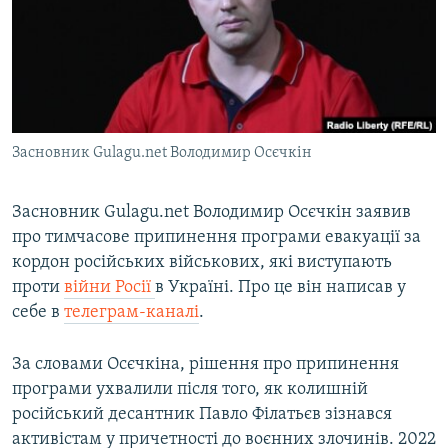
ВІДЕОУРОКИ «ELIFBE»
Русский
СВІДЧЕННЯ ОКУПАЦІЇ
Qırımtatar
УКРАЇНСЬКА ПРОБЛЕМА КРИМУ
ДОЛУЧАЙСЯ!
ІНФОГРАФІКА
Засновник Gulagu.net Володимир Осєчкін
Засновник Gulagu.net Володимир Осєчкін заявив
Усі сайти RFE/RL
про тимчасове припинення програми евакуації за
кордон російських військових, які виступають
проти
війни Росії
в Україні. Про це він написав у
себе в
телеграм-каналі
.
За словами Осєчкіна, рішення про припинення
програми ухвалили після того, як колишній
російський десантник Павло Філатьєв зізнався
активістам у причетності до воєнних злочинів. 2022