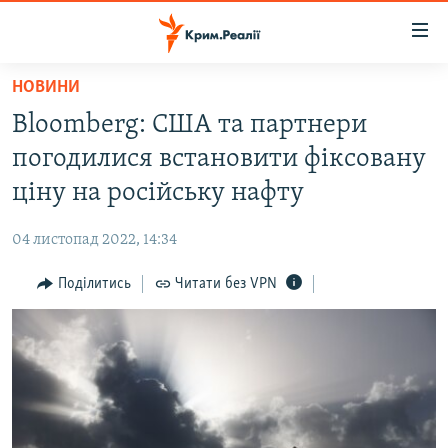
Доступність
посилання
Перейти
НОВИНИ
до
НОВИНИ
Bloomberg: США та партнери
основного
ВОДА.КРИМ
матеріалу
погодилися встановити фіксовану
ВІДЕО ТА ФОТО
Перейти
ціну на російську нафту
до
ПОЛІТИКА
основної
04 листопад 2022, 14:34
БЛОГИ
навігації
Перейти
Поділитись
Читати без VPN
ПОГЛЯД
до
ІНТЕРВ'Ю
пошуку
ВСЕ ЗА ДЕНЬ
СПЕЦПРОЕКТИ
ЯК ОБІЙТИ БЛОКУВАННЯ
ДЕПОРТАЦІЯ