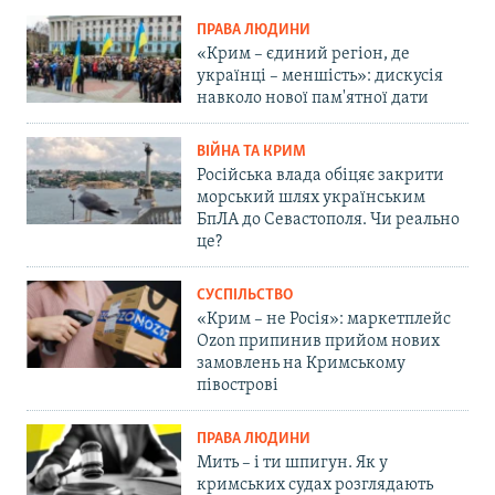
ПРАВА ЛЮДИНИ
«Крим – єдиний регіон, де
українці – меншість»: дискусія
навколо нової пам'ятної дати
ВІЙНА ТА КРИМ
Російська влада обіцяє закрити
морський шлях українським
БпЛА до Севастополя. Чи реально
це?
СУСПІЛЬСТВО
«Крим – не Росія»: маркетплейс
Ozon припинив прийом нових
замовлень на Кримському
півострові
ПРАВА ЛЮДИНИ
Мить – і ти шпигун. Як у
кримських судах розглядають