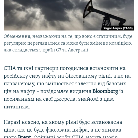
ВІДЕОУРОКИ «ELIFBE»
Русский
СВІДЧЕННЯ ОКУПАЦІЇ
Qırımtatar
УКРАЇНСЬКА ПРОБЛЕМА КРИМУ
Обмеження, незважаючи на те, що воно є статичним, буде
ДОЛУЧАЙСЯ!
ІНФОГРАФІКА
регулярно переглядатися та може бути змінене коаліцією,
яка складається з країн G7 та Австралії
Усі сайти RFE/RL
США та їхні партнери погодилися встановити на
російську сиру нафту на фіксованому рівні, а не на
плаваючому, що змінюється залежно від базових
цін на нафту – повідомляє видання
Bloomberg
із
посиланням на свої джерела, знайомі з цим
питанням.
Наразі неясно, на якому рівні буде встановлена
ціна, але це буде фіксована цифра, а не знижка
щодо
Brent
. Офіційні особи США мають намір