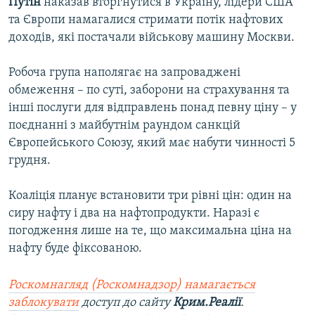
Путін
наказав вторгнутися в Україну, лідери США
та Європи намагалися стримати потік нафтових
доходів, які постачали військову машину Москви.
Робоча група наполягає на запроваджені
обмеження – по суті, заборони на страхування та
інші послуги для відправлень понад певну ціну – у
поєднанні з майбутнім раундом санкцій
Європейського Союзу, який має набути чинності 5
грудня.
Коаліція планує встановити три рівні цін: один на
сиру нафту і два на нафтопродукти. Наразі є
погодження лише на те, що максимальна ціна на
нафту буде фіксованою.
Роскомнагляд (Роскомнадзор) намагається
заблокувати
доступ до сайту
Крим.Реалії
.