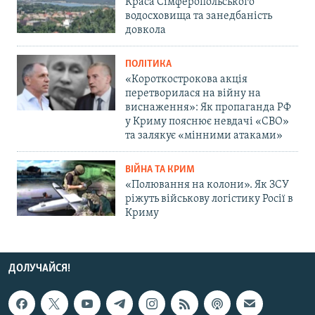
Краса Сімферопольського
водосховища та занедбаність
довкола
ПОЛІТИКА
«Короткострокова акція
перетворилася на війну на
виснаження»: Як пропаганда РФ
у Криму пояснює невдачі «СВО»
та залякує «мінними атаками»
ВІЙНА ТА КРИМ
«Полювання на колони». Як ЗСУ
ріжуть військову логістику Росії в
Криму
ДОЛУЧАЙСЯ!