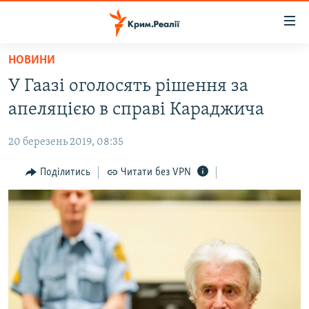
Доступність
посилання
Перейти
НОВИНИ
до
НОВИНИ
У Гаазі оголосять рішення за
основного
ВОДА.КРИМ
матеріалу
апеляцією в справі Караджича
ВІДЕО ТА ФОТО
Перейти
до
20 березень 2019, 08:35
ПОЛІТИКА
основної
БЛОГИ
Поділитись
Читати без VPN
навігації
Перейти
ПОГЛЯД
до
ІНТЕРВ'Ю
пошуку
ВСЕ ЗА ДЕНЬ
СПЕЦПРОЕКТИ
ЯК ОБІЙТИ БЛОКУВАННЯ
ДЕПОРТАЦІЯ