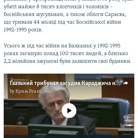
убиті майже 8 тисяч хлопчиків і чоловіків –
боснійських мусульман, а також облоги Сараєва,
що тривала 44 місяці під час Боснійської війни
1992-1995 років.
Усього ж під час війни на Балканах у 1992-1995
роках загинуло понад 100 тисяч людей, а близько
2,2 мільйона змушені були залишити свої будинки.
Гаазький трибунал засудив Караджича на 40 років (відео)
by
Крим.Реалії
No media source currently available