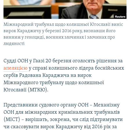
ВІДЕОУРОКИ «ELIFBE»
Русский
СВІДЧЕННЯ ОКУПАЦІЇ
Qırımtatar
Міжнародний трибунал щодо колишньої Югославії виніс
УКРАЇНСЬКА ПРОБЛЕМА КРИМУ
вирок Караджичу у березні 2016 року, визнавши його
ДОЛУЧАЙСЯ!
ІНФОГРАФІКА
винним у геноциді, воєнних злочинах і злочинах про
людяності
Судді ООН у Гаазі 20 березня оголосять рішення за
Усі сайти RFE/RL
апеляцією
у справі колишнього лідера боснійських
сербів Радована Караджича на вирок
Міжнародного трибуналу щодо колишньої
Югославії (МТКЮ).
Представники судового органу ООН – Механізму
ООН для міжнародних кримінальних трибуналів
(MICT) – вирішать, зокрема, чи слід підтримувати
чи скасовувати вирок Караджичу від 2016 рік за