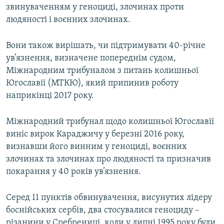
звинуваченням у геноциді, злочинах проти
людяності і воєнних злочинах.
Вони також вирішать, чи підтримувати 40-річне
ув’язнення, визначене попереднім судом,
Міжнародним трибуналом з питань колишньої
Югославії (МТКЮ), який припинив роботу
наприкінці 2017 року.
Міжнародний трибунал щодо колишньої Югославії
виніс вирок Караджичу у березні 2016 року,
визнавши його винним у геноциді, воєнних
злочинах та злочинах про людяності та призначив
покарання у 40 років ув’язнення.
Серед 11 пунктів обвинувачення, висунутих лідеру
боснійських сербів, два стосувалися геноциду –
різанини у Сребрениці, коли у липні 1995 року були