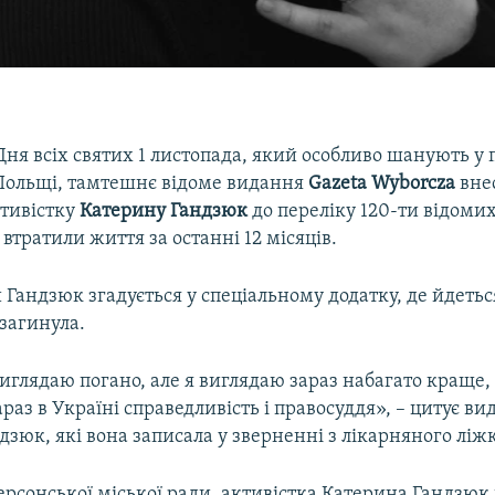
Дня всіх святих 1 листопада, який особливо шанують у
Польщі, тамтешнє відоме видання
Gazeta Wyborcza
вне
ктивістку
Катерину Гандзюк
до переліку 120-ти відомих
 втратили життя за останні 12 місяців.
 Гандзюк згадується у спеціальному додатку, де йдетьс
 загинула.
иглядаю погано, але я виглядаю зараз набагато краще,
раз в Україні справедливість і правосуддя», – цитує ви
зюк, які вона записала у зверненні з лікарняного ліж
рсонської міської ради, активістка Катерина Гандзюк