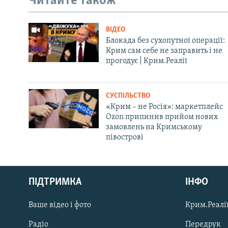
Читайте також
ВІДЕО
Блокада без сухопутної операції:
Крим сам себе не заправить і не
прогодує | Крим.Реалії
СУСПІЛЬСТВО
«Крим – не Росія»: маркетплейс
Ozon припинив прийом нових
замовлень на Кримському
півострові
Русский
ПІДТРИМКА
ІНФО
Qırımtatar
Ваше відео і фото
Крим.Реалії
ДОЛУЧАЙСЯ!
Радіо
Передрук