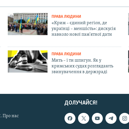
ПРАВА ЛЮДИНИ
«Крим – єдиний регіон, де
українці – меншість»: дискусія
навколо нової пам'ятної дати
ПРАВА ЛЮДИНИ
Мить – і ти шпигун. Як у
кримських судах розглядають
звинувачення в держзраді
ДОЛУЧАЙСЯ!
. Про нас