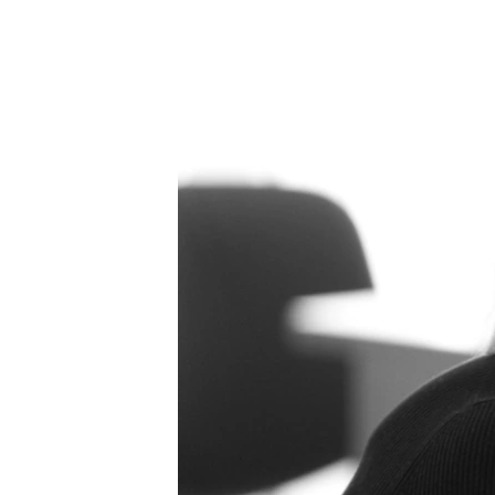
ВІДЕОУРОКИ «ELIFBE»
СВІДЧЕННЯ ОКУПАЦІЇ
УКРАЇНСЬКА ПРОБЛЕМА КРИМУ
ІНФОГРАФІКА