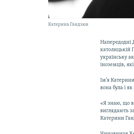
Катерина Гандзюк
Напередодні 
католицькій 
українську а
іноземців, які
Ім’я Катерини
вона була і як
«Я знаю, що в
виглядають за
Катерини Ганд
Чиновниця Хе