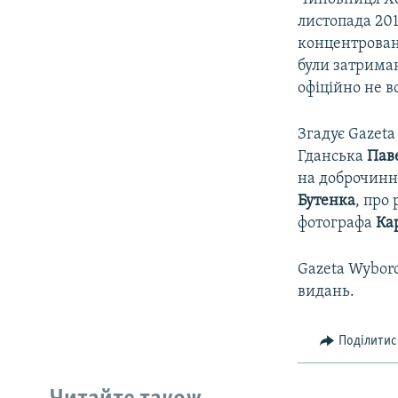
листопада 2018
концентрован
були затриман
офіційно не в
Згадує Gazeta
Гданська
Пав
на доброчинн
Бутенка
, про
фотографа
Ка
Gazeta Wyborc
видань.
Поділитис