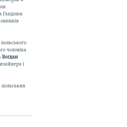
или
на Гандзюк
мовників
 польського
ого чоловіка
а
Богдан
дизайнера і
х польських