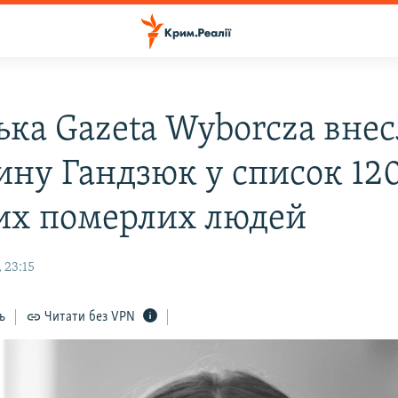
ька Gazeta Wyborcza внес
ину Гандзюк у список 12
их померлих людей
 23:15
ь
Читати без VPN