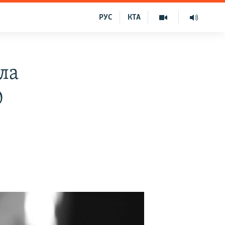
РУС
КТА
ла
0