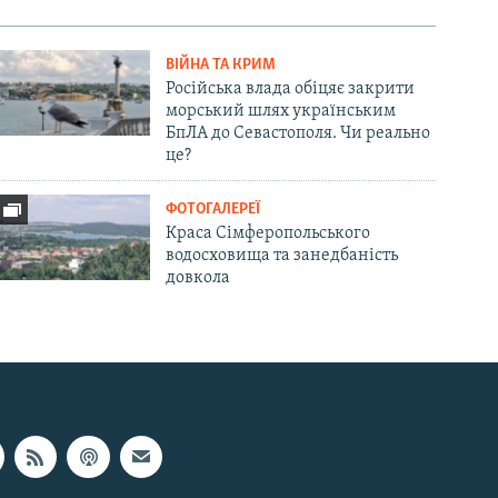
ВІЙНА ТА КРИМ
Російська влада обіцяє закрити
морський шлях українським
БпЛА до Севастополя. Чи реально
це?
ФОТОГАЛЕРЕЇ
Краса Сімферопольського
водосховища та занедбаність
довкола