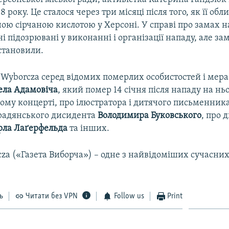
 року. Це сталося через три місяці після того, як її обл
ою сірчаною кислотою у Херсоні. У справі про замах 
і підозрювані у виконанні і організації нападу, але за
становили.
 Wyborcza серед відомих померлих особистостей і мера
ела Адамовіча
, який помер 14 січня після нападу на нь
ому концерті, про ілюстратора і дитячого письменник
 радянського дисидента
Володимира Буковського
, про 
рла Лаґерфельда
та інших.
za («Газета Виборча») – одне з найвідоміших сучасни
ь
Читати без VPN
Follow us
Print