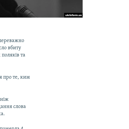
 переважно
сло вбиту
 поляків та
я про те, ким
 ніж
дання слова
ка.
 померла 4