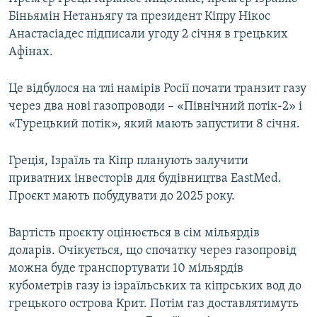
Біньямін Нетаньягу та президент Кіпру Нікос
Анастасіадес підписали угоду 2 січня в грецьких
Афінах.
Це відбулося на тлі намірів Росії почати транзит газу
через два нові газопроводи – «Північний потік-2» і
«Турецький потік», який мають запустити 8 січня.
Греція, Ізраїль та Кіпр планують залучити
приватних інвесторів для будівництва EastMed.
Проєкт мають побудувати до 2025 року.
Вартість проєкту оцінюється в сім мільярдів
доларів. Очікується, що спочатку через газопровід
можна буде транспортувати 10 мільярдів
кубометрів газу із ізраїльських та кіпрських вод до
грецького острова Крит. Потім газ доставлятимуть