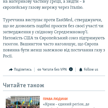
на материкову частину Греції, а звідти – в
європейську газову мережу через Італію.
Туреччина виступає проти EastMed, стверджуючи,
що не дозволить подібні проєкти без своєї участі чи
затвердження у східному Середземномор’ї.
Натомість США та Європейський союз підтримують
газогон. Вашингтон часто наголошує, що Європа
повинна бути менш залежною від постачання газу з
Росії.
Поділитись
Читати без VPN
Follow us
Читайте також
ПРАВА ЛЮДИНИ
«Крим – єдиний регіон, де