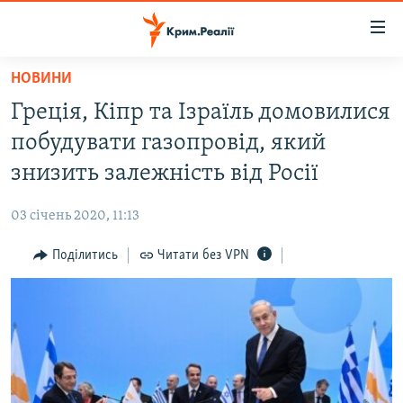
Доступність
посилання
Перейти
НОВИНИ
до
НОВИНИ
Греція, Кіпр та Ізраїль домовилися
основного
ВОДА.КРИМ
матеріалу
побудувати газопровід, який
ВІДЕО ТА ФОТО
Перейти
знизить залежність від Росії
до
ПОЛІТИКА
основної
03 січень 2020, 11:13
БЛОГИ
навігації
Перейти
Поділитись
Читати без VPN
ПОГЛЯД
до
ІНТЕРВ'Ю
пошуку
ВСЕ ЗА ДЕНЬ
СПЕЦПРОЕКТИ
ЯК ОБІЙТИ БЛОКУВАННЯ
ДЕПОРТАЦІЯ