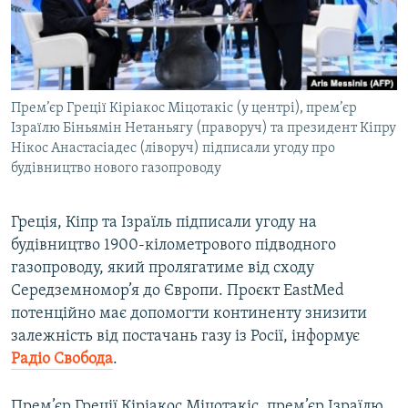
ВІДЕОУРОКИ «ELIFBE»
Русский
СВІДЧЕННЯ ОКУПАЦІЇ
Qırımtatar
УКРАЇНСЬКА ПРОБЛЕМА КРИМУ
Прем’єр Греції Кіріакос Міцотакіс (у центрі), прем’єр
ДОЛУЧАЙСЯ!
ІНФОГРАФІКА
Ізраїлю Біньямін Нетаньягу (праворуч) та президент Кіпру
Нікос Анастасіадес (ліворуч) підписали угоду про
будівництво нового газопроводу
Усі сайти RFE/RL
Греція, Кіпр та Ізраїль підписали угоду на
будівництво 1900-кілометрового підводного
газопроводу, який пролягатиме від сходу
Середземномор’я до Європи. Проєкт EastMed
потенційно має допомогти континенту знизити
залежність від постачань газу із Росії, інформує
Радіо Свобода
.
Прем’єр Греції Кіріакос Міцотакіс, прем’єр Ізраїлю