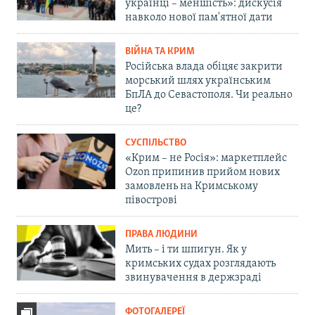
українці – меншість»: дискусія
навколо нової пам'ятної дати
ВІЙНА ТА КРИМ
Російська влада обіцяє закрити
морський шлях українським
БпЛА до Севастополя. Чи реально
це?
СУСПІЛЬСТВО
«Крим – не Росія»: маркетплейс
Ozon припинив прийом нових
замовлень на Кримському
півострові
ПРАВА ЛЮДИНИ
Мить – і ти шпигун. Як у
кримських судах розглядають
звинувачення в держзраді
ФОТОГАЛЕРЕЇ