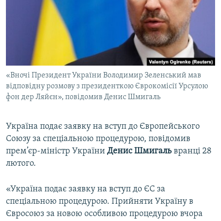
ВІДЕОУРОКИ «ELIFBE»
Русский
СВІДЧЕННЯ ОКУПАЦІЇ
Qırımtatar
УКРАЇНСЬКА ПРОБЛЕМА КРИМУ
ДОЛУЧАЙСЯ!
ІНФОГРАФІКА
«Вночі Президент України Володимир Зеленський мав
відповідну розмову з президенткою Єврокомісії Урсулою
фон дер Ляйєн», повідомив Денис Шмигаль
Усі сайти RFE/RL
Україна подає заявку на вступ до Європейського
Союзу за спеціальною процедурою, повідомив
прем’єр-міністр України
Денис Шмигаль
вранці 28
лютого.
«Україна подає заявку на вступ до ЄС за
спеціальною процедурою. Прийняти Україну в
Євросоюз за новою особливою процедурою вчора