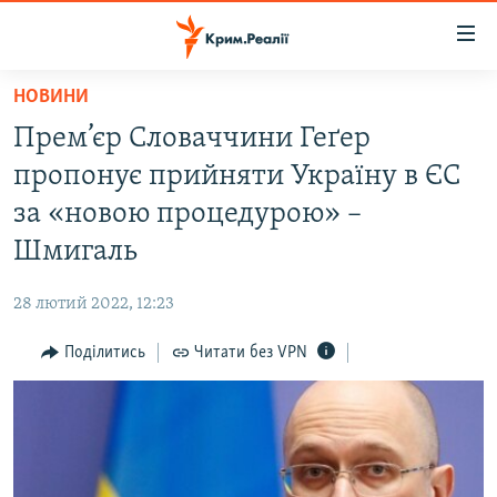
Доступність
посилання
Перейти
НОВИНИ
до
НОВИНИ
Прем’єр Словаччини Геґер
основного
ВОДА.КРИМ
матеріалу
пропонує прийняти Україну в ЄС
ВІДЕО ТА ФОТО
Перейти
за «новою процедурою» –
до
ПОЛІТИКА
Шмигаль
основної
БЛОГИ
навігації
28 лютий 2022, 12:23
Перейти
ПОГЛЯД
до
Поділитись
Читати без VPN
ІНТЕРВ'Ю
пошуку
ВСЕ ЗА ДЕНЬ
СПЕЦПРОЕКТИ
ЯК ОБІЙТИ БЛОКУВАННЯ
ДЕПОРТАЦІЯ