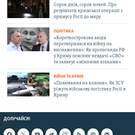
Сорок днів, сорок ночей. Про
результати кримської операції з
примусу Росії до миру
ПОЛІТИКА
«Короткострокова акція
перетворилася на війну на
виснаження»: Як пропаганда РФ
у Криму пояснює невдачі «СВО»
та залякує «мінними атаками»
ВІЙНА ТА КРИМ
«Полювання на колони». Як ЗСУ
ріжуть військову логістику Росії в
Криму
ДОЛУЧАЙСЯ!