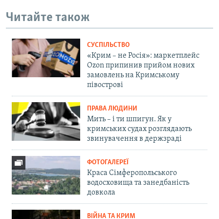
Читайте також
СУСПІЛЬСТВО
«Крим – не Росія»: маркетплейс
Ozon припинив прийом нових
замовлень на Кримському
півострові
ПРАВА ЛЮДИНИ
Мить – і ти шпигун. Як у
кримських судах розглядають
звинувачення в держзраді
ФОТОГАЛЕРЕЇ
Краса Сімферопольського
водосховища та занедбаність
довкола
ВІЙНА ТА КРИМ