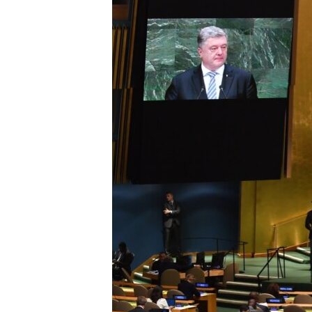
ВІДЕОУРОКИ «ELIFBE»
СВІДЧЕННЯ ОКУПАЦІЇ
УКРАЇНСЬКА ПРОБЛЕМА КРИМУ
ІНФОГРАФІКА