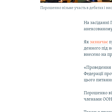
Порошенко візьме участь в дебатах і 
На засіданні 
анексованому
Як
зазначає
п
денного під 
внесено на п
«Проведення д
Федерації пр
цього питання
Порошенко віз
членами ООН