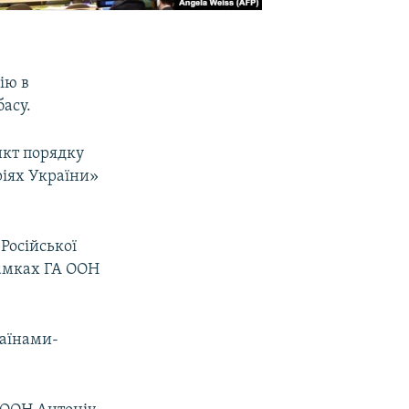
ію в
асу.
нкт порядку
ріях України»
 Російської
рамках ГА ООН
раїнами-