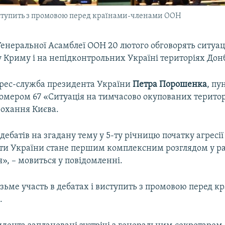
виступить з промовою перед країнами-членами ООН
Генеральної Асамблеї ООН 20 лютого обговорять ситуац
 Криму і на непідконтрольних Україні територіях Донб
рес-служба президента України
Петра Порошенка
, пу
номером 67 «Ситуація на тимчасово окупованих терито
рохання Києва.
ебатів на згадану тему у 5-ту річницю початку агресії
оти України стане першим комплексним розглядом у 
», – мовиться у повідомленні.
ьме участь в дебатах і виступить з промовою перед к
.