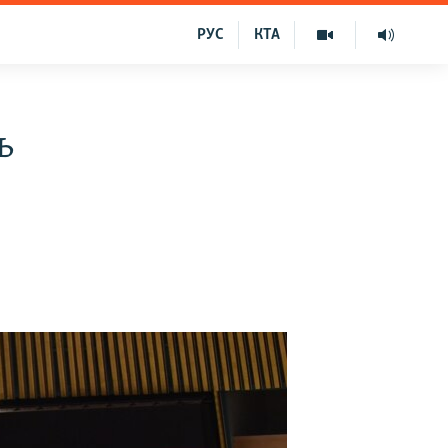
РУС
КТА
ь