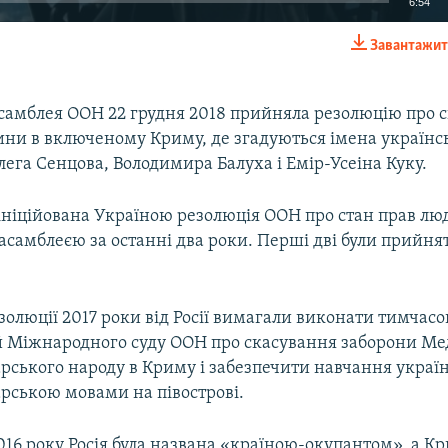
6:54
Завантажит
EMBED
самблея ООН 22 грудня 2018 прийняла резолюцію про с
ни в включеному Криму, де згадуються імена українс
Олега Сенцова, Володимира Балуха і Емір-Усеіна Куку.
 ініційована Україною резолюція ООН про стан прав лю
самблеєю за останні два роки. Перші дві були прийняті
золюції 2017 роки від Росії вимагали виконати тимчасо
 Міжнародного суду ООН про скасування заборони Ме
рського народу в Криму і забезпечити навчання україн
рською мовами на півострові.
016 року Росія була названа «країною-окупантом», а Кр