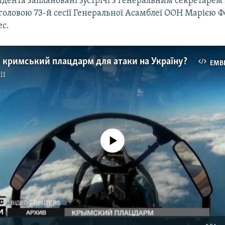
идента заплановані зустрічі з генеральним секретарем
 головою 73-й сесії Генеральної Асамблеї ООН Марією 
ес.
є кримський плацдарм для атаки на Україну?
EMB
ії
No media source currently available