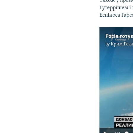
Також у през
Гутеррішем і
Еспіноса Гарс
Росія готу
by
Крим.Реал