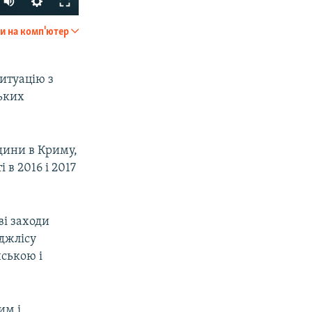
и на комп'ютер
SHARE
итуацію з
ьких
дини в Криму,
 в 2016 і 2017
px
width
ві заходи
джлісу
ською і
им і