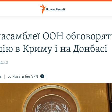
насамблеї ООН обговорят
ію в Криму і на Донбасі
12:40
ь
Читати без VPN