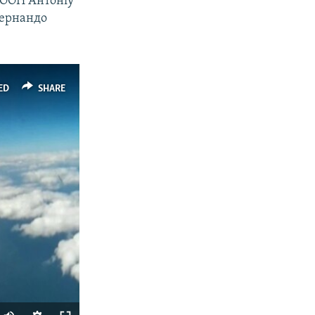
 ООН Антоніу
Фернандо
ED
SHARE