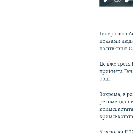
0:00
Генеральна А
правами люди
політв'язнів 
Це вже третя
прийнята Гена
році.
Зокрема, в ре
рекомендацій
кримськотата
кримськотата
У резолюції 2