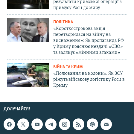
результати кримської операції з
примусу Росії до миру
ПОЛІТИКА
«Короткострокова акція
перетворилася на війну на
виснаження»: Як пропаганда РФ
у Криму пояснює невдачі «СВО»
та залякує «мінними атаками»
ВІЙНА ТА КРИМ
«Полювання на колони». Як ЗСУ
ріжуть військову логістику Росії в
Криму
ДОЛУЧАЙСЯ!