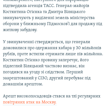
підтвердила агенція ТАСС. Генерал-майорів
Костянтина Огієнка та Дмитра Біляцького
звинувачують у виділенні земель міністерства
оборони у ближньому Підмосков’ї для продажу під
житлову забудову.
У звинуваченні стверджується, що генерали
домовилися про одержання хабара у 30 мільйонів
рублів, проте встигли отримати лише пів мільйона.
Костянтин Огієнко провину заперечує, його
підлеглий Біляцький частково визнає, він
погодився на угоду зі слідством. Перший
заарештований у СІЗО, другий перебуває під
домашнім арештом.
Арешт високопосадовців стався на тлі регулярних
повітряних атак на Москву.