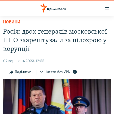
Доступність
посилання
Перейти
НОВИНИ
до
НОВИНИ
Росія: двох генералів московської
основного
ВОДА.КРИМ
матеріалу
ППО заарештували за підозрою у
ВІДЕО ТА ФОТО
Перейти
корупції
до
ПОЛІТИКА
основної
07 вересень 2023, 12:55
БЛОГИ
навігації
Перейти
Поділитись
Читати без VPN
ПОГЛЯД
до
ІНТЕРВ'Ю
пошуку
ВСЕ ЗА ДЕНЬ
СПЕЦПРОЕКТИ
ЯК ОБІЙТИ БЛОКУВАННЯ
ДЕПОРТАЦІЯ