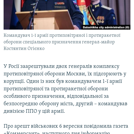
ВІДЕОУРОКИ «ELIFBE»
Русский
СВІДЧЕННЯ ОКУПАЦІЇ
Qırımtatar
УКРАЇНСЬКА ПРОБЛЕМА КРИМУ
Командувач 1-ї армії протиповітряної і протиракетної
ДОЛУЧАЙСЯ!
ІНФОГРАФІКА
оборони спеціального призначення генерал-майор
Костянтин Огієнко
Усі сайти RFE/RL
У Росії заарештували двох генералів комплексу
протиповітряної оборони Москви, їх підозрюють у
корупції. Один із них був командувачем 1-ї армії
протиповітряної та протиракетної оборони
особливого призначення, відповідальної за
безпосередню оборону міста, другий – командував
дивізією ППО у цій армії.
Про арешт військових 6 вересня повідомила газета
«Коммерсант», наступного дня інформацію