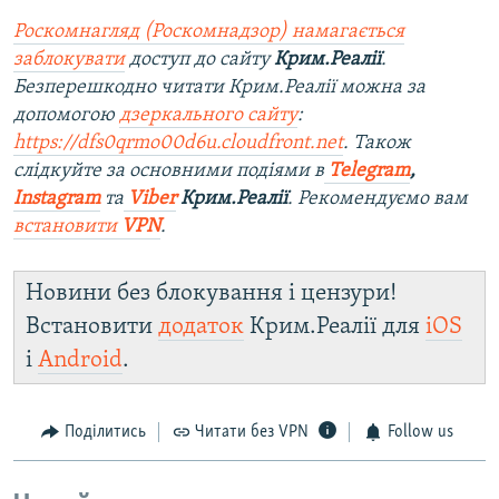
Роскомнагляд (Роскомнадзор) намагається
заблокувати
доступ до сайту
Крим.Реалії
.
Безперешкодно читати Крим.Реалії можна за
допомогою
дзеркального сайту
:
https://dfs0qrmo00d6u.cloudfront.net
. Також
слідкуйте за основними подіями в
Telegram
,
Instagram
та
Viber
Крим.Реалії
. Рекомендуємо вам
встановити
VPN
.
Новини без блокування і цензури!
Встановити
додаток
Крим.Реалії для
iOS
і
Android
.
Поділитись
Читати без VPN
Follow us