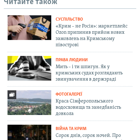
Читайте також
СУСПІЛЬСТВО
«Крим – не Росія»: маркетплейс
Ozon припинив прийом нових
замовлень на Кримському
півострові
ПРАВА ЛЮДИНИ
Мить – і ти шпигун. Як у
кримських судах розглядають
звинувачення в держзраді
ФОТОГАЛЕРЕЇ
Краса Сімферопольського
водосховища та занедбаність
довкола
ВІЙНА ТА КРИМ
Сорок днів, сорок ночей. Про