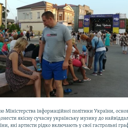
єю Міністерства інформаційної політики України, осно
донести якісну сучасну українську музику до найвідд
їни, які артисти рідко включають у свої гастрольні гра