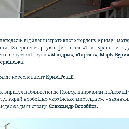
 неподалік від адміністративного кордону Криму і мат
ни, 18 серпня стартував фестиваль «Твоя Країна fest»,
лять популярні групи
«Мандри»
,
«Тартак»
,
Марія Бурм
Червінська
.
омляє кореспондент
Крим.Реалії
.
ю, впритул наближеної до Криму, направили найкращі
тут вкрай необхідно українське мистецтво», – зазначи
райдержадміністрації
Олександр Воробйов
.