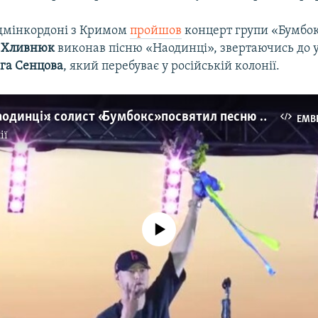
адмінкордоні з Кримом
пройшов
концерт групи «Бумбок
 Хливнюк
виконав пісню «Наодинці», звертаючись до 
га Сенцова
, який перебуває у російській колонії.
«Коли ти наодинці»: солист «Бумбокс» посвятил песню Сенцову (видео)
EMB
ії
No media source currently available