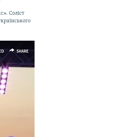
с». Соліст
українського
ED
SHARE