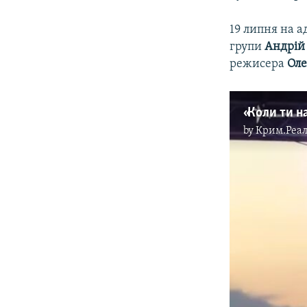
19 липня на 
групи
Андрій
режисера
Оле
by
Крим.Реал