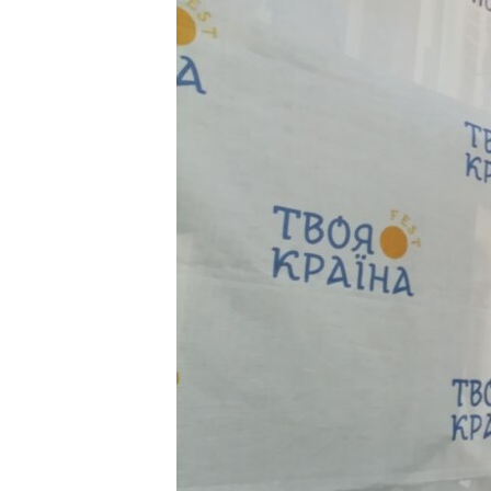
ВІДЕОУРОКИ «ELIFBE»
СВІДЧЕННЯ ОКУПАЦІЇ
УКРАЇНСЬКА ПРОБЛЕМА КРИМУ
ІНФОГРАФІКА