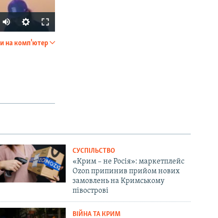
и на комп'ютер
SHARE
px
width
СУСПІЛЬСТВО
«Крим – не Росія»: маркетплейс
Ozon припинив прийом нових
замовлень на Кримському
півострові
ВІЙНА ТА КРИМ