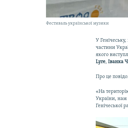
Фестиваль української музики
У Генічеську,
частини Украї
якого виступ
Lyre
,
Іванка 
Про це повід
«На територі
України, нам 
Генічеської 