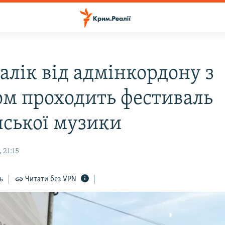
алік від адмінкордону з
м проходить фестиваль
нської музики
 21:15
ь
Читати без VPN