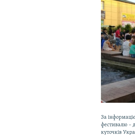
За інформаці
фестивалю – 
куточків Укра