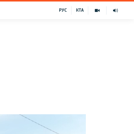
РУС
КТА