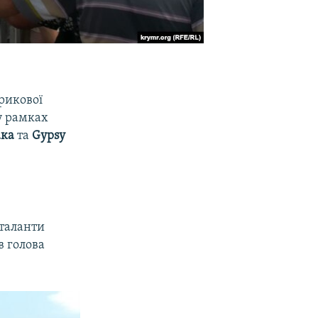
ерикової
 у рамках
ака
та
Gypsy
 таланти
в голова