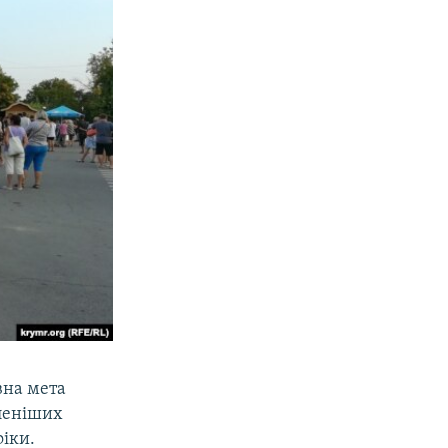
вна мета
аленіших
фіки.