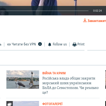
0:02:24
Завантажит
EMBED
ь
Читати без VPN
Follow us
Print
ВІЙНА ТА КРИМ
Російська влада обіцяє закрити
морський шлях українським
БпЛА до Севастополя. Чи реально
це?
ФОТОГАЛЕРЕЇ