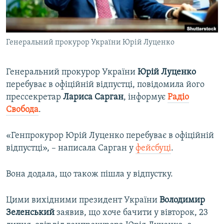
ВІДЕОУРОКИ «ELIFBE»
Русский
СВІДЧЕННЯ ОКУПАЦІЇ
Qırımtatar
Генеральний прокурор України Юрій Луценко
УКРАЇНСЬКА ПРОБЛЕМА КРИМУ
ДОЛУЧАЙСЯ!
ІНФОГРАФІКА
Генеральний прокурор України
Юрій
Луценко
перебуває в офіційній відпустці, повідомила його
прессекретар
Лариса
Сарган
, інформує
Радіо
Усі сайти RFE/RL
Свобода
.​
«Генпрокурор Юрій Луценко перебуває в офіційній
відпустці», – написала Сарган у
фейсбуці
.
Вона додала, що також пішла у відпустку.
Цими вихідними президент України
Володимир
Зеленський
заявив, що хоче бачити у вівторок, 23