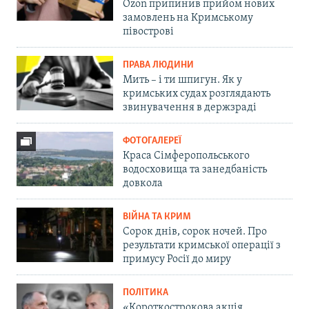
Ozon припинив прийом нових
замовлень на Кримському
півострові
ПРАВА ЛЮДИНИ
Мить – і ти шпигун. Як у
кримських судах розглядають
звинувачення в держзраді
ФОТОГАЛЕРЕЇ
Краса Сімферопольського
водосховища та занедбаність
довкола
ВІЙНА ТА КРИМ
Сорок днів, сорок ночей. Про
результати кримської операції з
примусу Росії до миру
ПОЛІТИКА
«Короткострокова акція