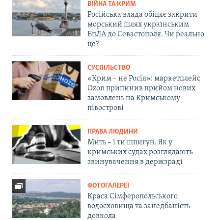
ВІЙНА ТА КРИМ
Російська влада обіцяє закрити
морський шлях українським
БпЛА до Севастополя. Чи реально
це?
СУСПІЛЬСТВО
«Крим – не Росія»: маркетплейс
Ozon припинив прийом нових
замовлень на Кримському
півострові
ПРАВА ЛЮДИНИ
Мить – і ти шпигун. Як у
кримських судах розглядають
звинувачення в держзраді
ФОТОГАЛЕРЕЇ
Краса Сімферопольського
водосховища та занедбаність
довкола