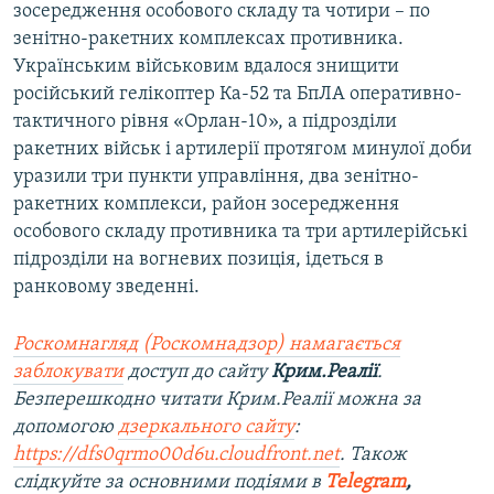
зосередження особового складу та чотири – по
зенітно-ракетних комплексах противника.
Українським військовим вдалося знищити
російський гелікоптер Ка-52 та БпЛА оперативно-
тактичного рівня «Орлан-10», а підрозділи
ракетних військ і артилерії протягом минулої доби
уразили три пункти управління, два зенітно-
ракетних комплекси, район зосередження
особового складу противника та три артилерійські
підрозділи на вогневих позиція, ідеться в
ранковому зведенні.
Роскомнагляд (Роскомнадзор) намагається
заблокувати
доступ до сайту
Крим.Реалії
.
Безперешкодно читати Крим.Реалії можна за
допомогою
дзеркального сайту
:
https://dfs0qrmo00d6u.cloudfront.net
. Також
слідкуйте за основними подіями в
Telegram
,