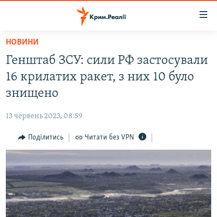
Доступність
посилання
Перейти
НОВИНИ
до
НОВИНИ
Генштаб ЗСУ: сили РФ застосували
основного
ВОДА.КРИМ
матеріалу
16 крилатих ракет, з них 10 було
ВІДЕО ТА ФОТО
Перейти
знищено
до
ПОЛІТИКА
основної
13 червень 2023, 08:59
БЛОГИ
навігації
Перейти
Поділитись
Читати без VPN
ПОГЛЯД
до
ІНТЕРВ'Ю
пошуку
ВСЕ ЗА ДЕНЬ
СПЕЦПРОЕКТИ
ЯК ОБІЙТИ БЛОКУВАННЯ
ДЕПОРТАЦІЯ