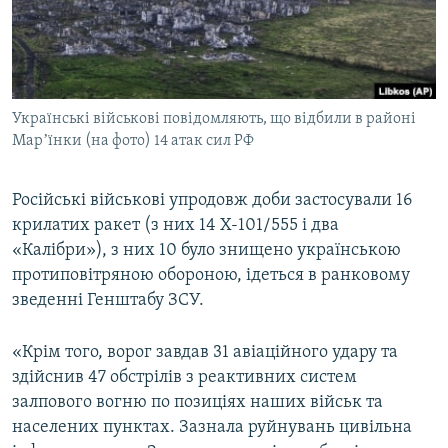
ВІДЕОУРОКИ «ELIFBE»
Русский
СВІДЧЕННЯ ОКУПАЦІЇ
Qırımtatar
УКРАЇНСЬКА ПРОБЛЕМА КРИМУ
Українські військові повідомляють, що відбили в районі
ДОЛУЧАЙСЯ!
ІНФОГРАФІКА
Марʼїнки (на фото) 14 атак сил РФ
Російські військові упродовж доби застосували 16
Усі сайти RFE/RL
крилатих ракет (з них 14 Х-101/555 і два
«Калібри»), з них 10 було знищено українською
протиповітряною обороною, ідеться в ранковому
зведенні Генштабу ЗСУ.
«Крім того, ворог завдав 31 авіаційного удару та
здійснив 47 обстрілів з реактивних систем
залпового вогню по позиціях наших військ та
населених пунктах. Зазнала руйнувань цивільна