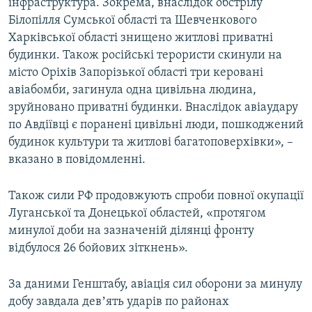
інфраструктура. Зокрема, внаслідок обстрілу
Білопілля Сумської області та Шевченкового
Харківської області знищено житлові приватні
будинки. Також російські терористи скинули на
місто Оріхів Запорізької області три керовані
авіабомби, загинула одна цивільна людина,
зруйновано приватні будинки. Внаслідок авіаудару
по Авдіївці є поранені цивільні люди, пошкоджений
будинок культури та житлові багатоповерхівки», –
вказано в повідомленні.
Також сили РФ продовжують спроби повної окупації
Луганської та Донецької областей, «протягом
минулої доби на зазначеній ділянці фронту
відбулося 26 бойових зіткнень».
За даними Генштабу, авіація сил оборони за минулу
добу завдала девʼять ударів по районах