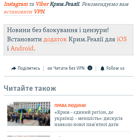
Instagram
та
Viber
Крим.Реалії
. Ре
комендуємо вам
встановити
VPN
.
Новини без блокування і цензури!
Встановити
додаток
Крим.Реалії для
iOS
і
Android
.
Поділитись
Читати без VPN
Follow us
Читайте також
ПРАВА ЛЮДИНИ
«Крим – єдиний регіон, де
українці – меншість»: дискусія
навколо нової пам'ятної дати