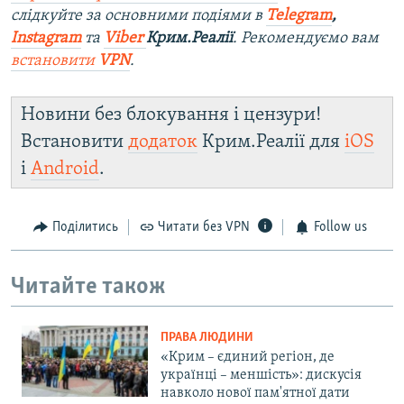
слідкуйте за основними подіями в
Telegram
,
Instagram
та
Viber
Крим.Реалії
. Ре
комендуємо вам
встановити
VPN
.
Новини без блокування і цензури!
Встановити
додаток
Крим.Реалії для
iOS
і
Android
.
Поділитись
Читати без VPN
Follow us
Читайте також
ПРАВА ЛЮДИНИ
«Крим – єдиний регіон, де
українці – меншість»: дискусія
навколо нової пам'ятної дати