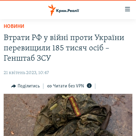
Доступність
посилання
Перейти
НОВИНИ
до
НОВИНИ
Втрати РФ у війні проти України
основного
ВОДА.КРИМ
матеріалу
перевищили 185 тисяч осіб –
ВІДЕО ТА ФОТО
Перейти
Генштаб ЗСУ
до
ПОЛІТИКА
основної
21 квітень 2023, 10:47
БЛОГИ
навігації
Перейти
Поділитись
Читати без VPN
ПОГЛЯД
до
ІНТЕРВ'Ю
пошуку
ВСЕ ЗА ДЕНЬ
СПЕЦПРОЕКТИ
ЯК ОБІЙТИ БЛОКУВАННЯ
ДЕПОРТАЦІЯ