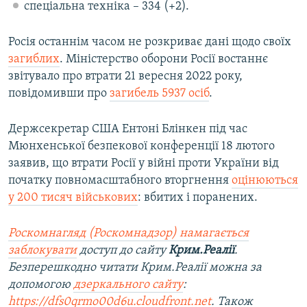
спеціальна техніка – 334 (+2).
Росія останнім часом не розкриває дані щодо своїх
загиблих
. Міністерство оборони Росії востаннє
звітувало про втрати 21 вересня 2022 року,
повідомивши про
загибель 5937 осіб
.
Держсекретар США Ентоні Блінкен під час
Мюнхенської безпекової конференції 18 лютого
заявив, що втрати Росії у війні проти України від
початку повномасштабного вторгнення
оцінюються
у 200 тисяч військових
: вбитих і поранених.
Роскомнагляд (Роскомнадзор) намагається
заблокувати
доступ до сайту
Крим.Реалії
.
Безперешкодно читати Крим.Реалії можна за
допомогою
дзеркального сайту
:
https://dfs0qrmo00d6u.cloudfront.net
. Також