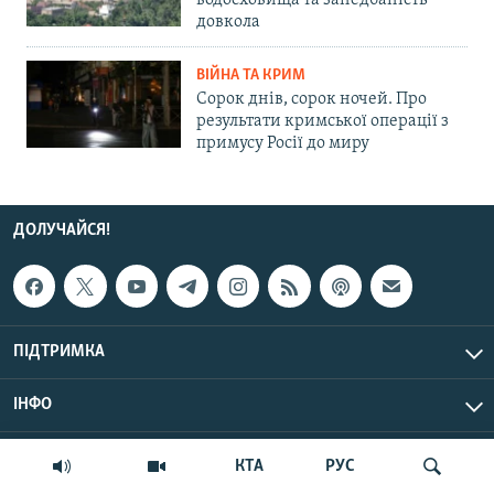
водосховища та занедбаність
довкола
ВІЙНА ТА КРИМ
Сорок днів, сорок ночей. Про
результати кримської операції з
примусу Росії до миру
ДОЛУЧАЙСЯ!
ПІДТРИМКА
ІНФО
© Крим.Реалії, 2026 | Усі права застережено.
КТА
РУС