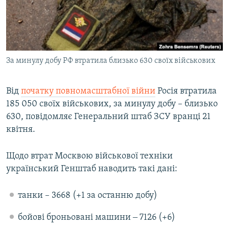
ВІДЕОУРОКИ «ELIFBE»
Русский
СВІДЧЕННЯ ОКУПАЦІЇ
Qırımtatar
УКРАЇНСЬКА ПРОБЛЕМА КРИМУ
За минулу добу РФ втратила близько 630 своїх військових
ДОЛУЧАЙСЯ!
ІНФОГРАФІКА
Від
початку повномасштабної війни
Росія втратила
185 050 своїх військових, за минулу добу – близько
Усі сайти RFE/RL
630, повідомляє Генеральний штаб ЗСУ вранці 21
квітня.
Щодо втрат Москвою військової техніки
український Генштаб наводить такі дані:
танки – 3668 (+1 за останню добу)
бойові броньовані машини ‒ 7126 (+6)