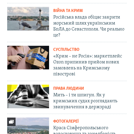
ВІЙНА ТА КРИМ
Російська влада обіцяє закрити
морський шлях українським
БпЛА до Севастополя. Чи реально
це?
СУСПІЛЬСТВО
«Крим – не Росія»: маркетплейс
Ozon припинив прийом нових
замовлень на Кримському
півострові
ПРАВА ЛЮДИНИ
Мить – і ти шпигун. Як у
кримських судах розглядають
звинувачення в держзраді
ФОТОГАЛЕРЕЇ
Краса Сімферопольського