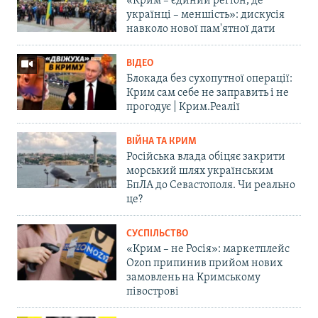
«Крим – єдиний регіон, де
українці – меншість»: дискусія
навколо нової пам'ятної дати
ВІДЕО
Блокада без сухопутної операції:
Крим сам себе не заправить і не
прогодує | Крим.Реалії
ВІЙНА ТА КРИМ
Російська влада обіцяє закрити
морський шлях українським
БпЛА до Севастополя. Чи реально
це?
СУСПІЛЬСТВО
«Крим – не Росія»: маркетплейс
Ozon припинив прийом нових
замовлень на Кримському
півострові