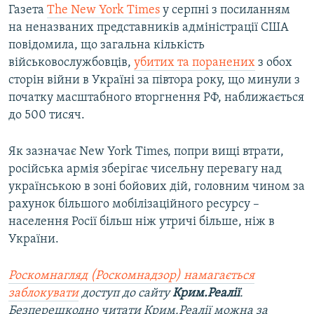
Газета
The New York Times
у серпні з посиланням
на неназваних представників адміністрації США
повідомила, що загальна кількість
військовослужбовців,
убитих та поранених
з обох
сторін війни в Україні за півтора року, що минули з
початку масштабного вторгнення РФ, наближається
до 500 тисяч.
Як зазначає New York Times, попри вищі втрати,
російська армія зберігає чисельну перевагу над
українською в зоні бойових дій, головним чином за
рахунок більшого мобілізаційного ресурсу –
населення Росії більш ніж утричі більше, ніж в
України.
Роскомнагляд (Роскомнадзор) намагається
заблокувати
доступ до сайту
Крим.Реалії
.
Безперешкодно читати Крим.Реалії можна за