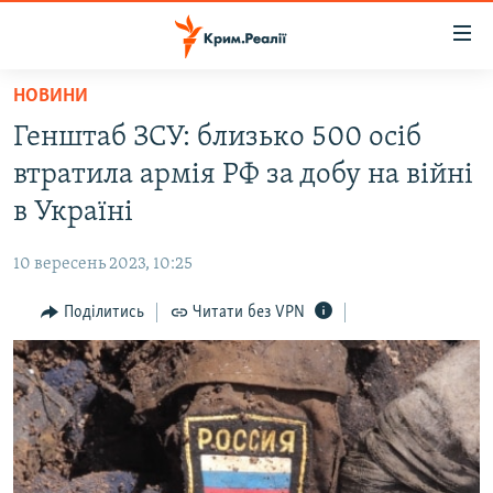
Доступність
посилання
Перейти
НОВИНИ
до
НОВИНИ
Генштаб ЗСУ: близько 500 осіб
основного
ВОДА.КРИМ
матеріалу
втратила армія РФ за добу на війні
ВІДЕО ТА ФОТО
Перейти
в Україні
до
ПОЛІТИКА
основної
10 вересень 2023, 10:25
БЛОГИ
навігації
Перейти
Поділитись
Читати без VPN
ПОГЛЯД
до
ІНТЕРВ'Ю
пошуку
ВСЕ ЗА ДЕНЬ
СПЕЦПРОЕКТИ
ЯК ОБІЙТИ БЛОКУВАННЯ
ДЕПОРТАЦІЯ