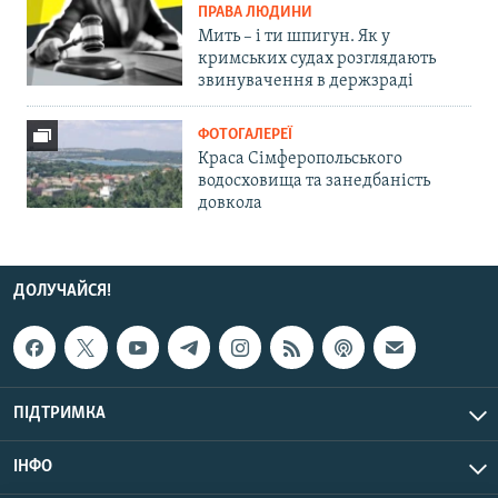
ПРАВА ЛЮДИНИ
Мить – і ти шпигун. Як у
кримських судах розглядають
звинувачення в держзраді
ФОТОГАЛЕРЕЇ
Краса Сімферопольського
водосховища та занедбаність
довкола
ДОЛУЧАЙСЯ!
ПІДТРИМКА
ІНФО