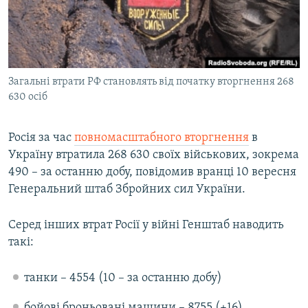
ВІДЕОУРОКИ «ELIFBE»
Русский
СВІДЧЕННЯ ОКУПАЦІЇ
Qırımtatar
УКРАЇНСЬКА ПРОБЛЕМА КРИМУ
Загальні втрати РФ становлять від початку вторгнення 268
ДОЛУЧАЙСЯ!
ІНФОГРАФІКА
630 осіб
Росія за час
повномасштабного вторгнення
в
Усі сайти RFE/RL
Україну втратила 268 630 своїх військових, зокрема
490 – за останню добу, повідомив вранці 10 вересня
Генеральний штаб Збройних сил України.
Серед інших втрат Росії у війні Генштаб наводить
такі:
танки – 4554 (10 – за останню добу)
бойові броньовані машини – 8755 (+16)