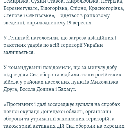
Темирівка, Сухий Ставок, Миролюбівка, Петрівка,
Березнегувате, Білогорівка, Спірне, Красногорівка,
Степове і Ольгівське», – йдеться в ранковому
зведенні, оприлюдненому 19 вересня.
У Генштабі наголосили, що загроза авіаційних і
ракетних ударів по всій території України
залишається.
У командуванні повідомили, що за минулу добу
підрозділи Сил оборони відбили атаки російських
військ у районах населених пунктів Миколаївка
Друга, Весела Долина і Бахмут.
«Противник і далі зосереджує зусилля на спробах
повної окупації Донецької області, організації
оборони та утриманні захоплених територій, а
також зриві активних дій Сил оборони на окремих