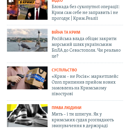
ВІДЕО
Блокада без сухопутної операції:
Крим сам себе не заправить і не
прогодує | Крим.Реалії
ВІЙНА ТА КРИМ
Російська влада обіцяє закрити
морський шлях українським
БпЛА до Севастополя. Чи реально
це?
СУСПІЛЬСТВО
«Крим – не Росія»: маркетплейс
Ozon припинив прийом нових
замовлень на Кримському
півострові
ПРАВА ЛЮДИНИ
Мить – і ти шпигун. Як у
кримських судах розглядають
звинувачення в держзраді