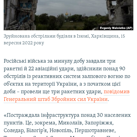
ВІДЕОУРОКИ «ELIFBE»
Русский
СВІДЧЕННЯ ОКУПАЦІЇ
Qırımtatar
УКРАЇНСЬКА ПРОБЛЕМА КРИМУ
Зруйнована обстрілами будівля в Ізюмі, Харківщина, 15
ДОЛУЧАЙСЯ!
ІНФОГРАФІКА
вересня 2022 року
Російські війська за минулу добу завдали три
Усі сайти RFE/RL
ракетні й 22 авіаційні удари, здійснили понад 90
обстрілів із реактивних систем залпового вогню по
об’єктах на території України, а з початком цієї
доби – провели ще три ракетних удари,
повідомив
Генеральний штаб Збройних сил України
.
«Постраждала інфраструктура понад 30 населених
пунктів. Це, зокрема, Миколаїв, Запоріжжя,
Соледар, Білогір’я, Новопіль, Першотравневе,