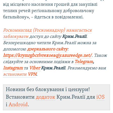
від місцевого населення грошей для закупівлі
теплих речей регіональному добровольчому
батальйону», – йдеться в повідомленні.
Роскомнагляд (Роскомнадзор) намагається
заблокувати
доступ до сайту
Крим.Реалії
.
Безперешкодно читати Крим.Реалії можна за
допомогою
дзеркального сайту
:
https://krymrgbcrlvrexoeaqjy.azureedge.net/
. Також
слідкуйте за основними подіями в
Telegram
,
Instagram
та
Viber
Крим.Реалії
. Рекомендуємо вам
встановити
VPN
.
Новини без блокування і цензури!
Встановити
додаток
Крим.Реалії для
iOS
і
Android
.