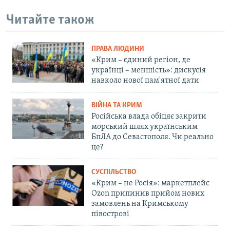
Читайте також
ПРАВА ЛЮДИНИ
«Крим – єдиний регіон, де
українці – меншість»: дискусія
навколо нової пам'ятної дати
ВІЙНА ТА КРИМ
Російська влада обіцяє закрити
морський шлях українським
БпЛА до Севастополя. Чи реально
це?
СУСПІЛЬСТВО
«Крим – не Росія»: маркетплейс
Ozon припинив прийом нових
замовлень на Кримському
півострові