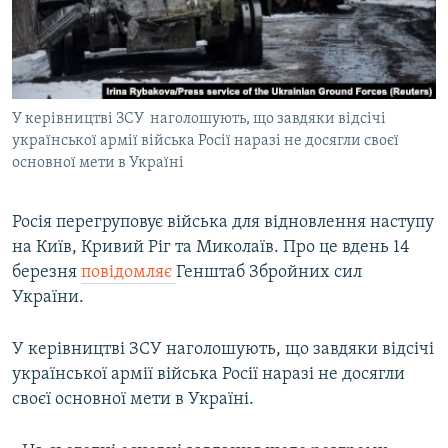
ВІДЕОУРОКИ «ELIFBE»
Русский
СВІДЧЕННЯ ОКУПАЦІЇ
Qırımtatar
УКРАЇНСЬКА ПРОБЛЕМА КРИМУ
У керівництві ЗСУ наголошують, що завдяки відсічі
ДОЛУЧАЙСЯ!
ІНФОГРАФІКА
української армії війська Росії наразі не досягли своєї
основної мети в Україні
Усі сайти RFE/RL
Росія перегруповує війська для відновлення наступу
на Київ, Кривий Ріг та Миколаїв. Про це вдень 14
березня
повідомляє
Генштаб Збройних сил
України.
У керівництві ЗСУ наголошують, що завдяки відсічі
української армії війська Росії наразі не досягли
своєї основної мети в Україні.