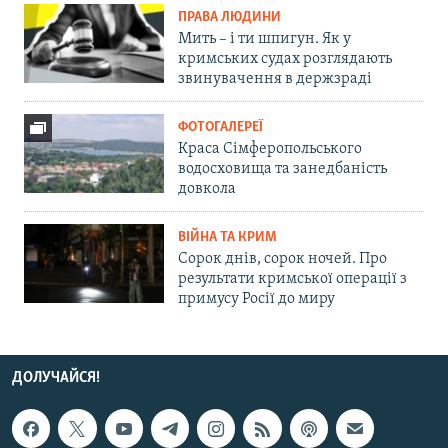
ПРАВА ЛЮДИНИ
Мить – і ти шпигун. Як у
кримських судах розглядають
звинувачення в держзраді
ФОТОГАЛЕРЕЇ
Краса Сімферопольського
водосховища та занедбаність
довкола
ВІЙНА ТА КРИМ
Сорок днів, сорок ночей. Про
результати кримської операції з
примусу Росії до миру
ДОЛУЧАЙСЯ!