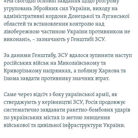
«На сьогодні основні завдання щодо розгрому
угруповань Збройних сил України, виходу на
адміністративні кордони Донецької та Луганської
областей та встановлення контролю над
лівобережною частиною України противником не
виконані», – зазначають у Генштабі ЗСУ.
За даними Генштабу, ЗСУ вдалося зупинити наступ
російських військ на Миколаївському та
Криворізькому напрямках, а поблизу Харкова та
Ізюма завдати противнику значних втрат.
Саме через відсіч з боку української армії, як
стверджують у керівництві ЗСУ, Росія продовжує
систематично завдавати ракетно-бомбових ударів
по українських містах із метою знищення
військової та цивільної інфраструктури України.