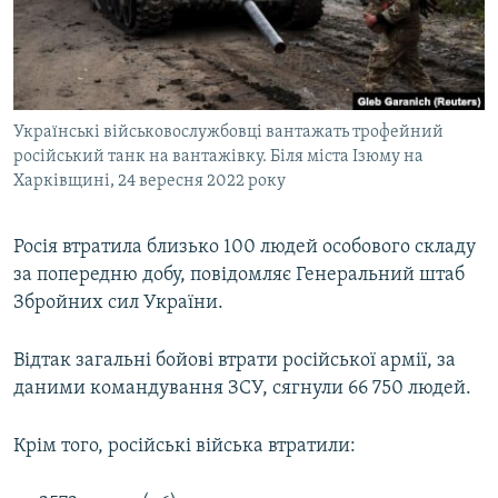
ВІДЕОУРОКИ «ELIFBE»
Русский
СВІДЧЕННЯ ОКУПАЦІЇ
Qırımtatar
УКРАЇНСЬКА ПРОБЛЕМА КРИМУ
Українські військовослужбовці вантажать трофейний
ДОЛУЧАЙСЯ!
ІНФОГРАФІКА
російський танк на вантажівку. Біля міста Ізюму на
Харківщині, 24 вересня 2022 року
Усі сайти RFE/RL
Росія втратила близько 100 людей особового складу
за попередню добу, повідомляє Генеральний штаб
Збройних сил України.
Відтак загальні бойові втрати російської армії, за
даними командування ЗСУ, сягнули 66 750 людей.
Крім того, російські війська втратили: