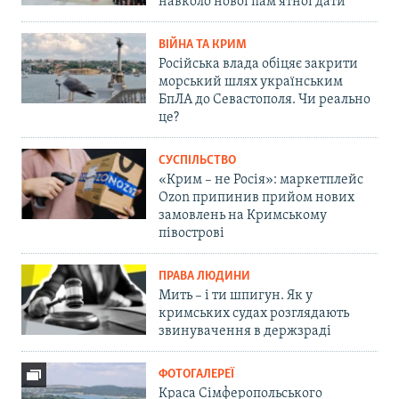
навколо нової пам'ятної дати
ВІЙНА ТА КРИМ
Російська влада обіцяє закрити
морський шлях українським
БпЛА до Севастополя. Чи реально
це?
СУСПІЛЬСТВО
«Крим – не Росія»: маркетплейс
Ozon припинив прийом нових
замовлень на Кримському
півострові
ПРАВА ЛЮДИНИ
Мить – і ти шпигун. Як у
кримських судах розглядають
звинувачення в держзраді
ФОТОГАЛЕРЕЇ
Краса Сімферопольського