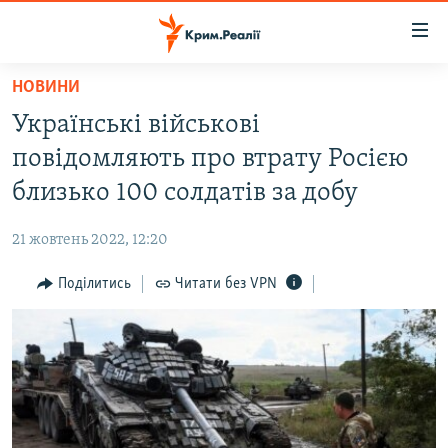
Доступність
посилання
Перейти
НОВИНИ
до
НОВИНИ
Українські військові
основного
ВОДА.КРИМ
матеріалу
повідомляють про втрату Росією
ВІДЕО ТА ФОТО
Перейти
близько 100 солдатів за добу
до
ПОЛІТИКА
основної
21 жовтень 2022, 12:20
БЛОГИ
навігації
Перейти
Поділитись
Читати без VPN
ПОГЛЯД
до
ІНТЕРВ'Ю
пошуку
ВСЕ ЗА ДЕНЬ
СПЕЦПРОЕКТИ
ЯК ОБІЙТИ БЛОКУВАННЯ
ДЕПОРТАЦІЯ