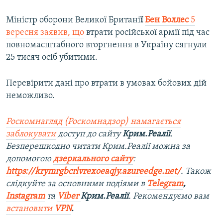
Міністр оборони Великої Британі
ї
Бен Воллес
5
вересня заявив, що
втрати російської армії під час
повномасштабного вторгнення в Україну сягнули
25 тисяч осіб убитими.
Перевірити дані про втрати в умовах бойових дій
неможливо.
Роскомнагляд (Роскомнадзор) намагається
заблокувати
доступ до сайту
Крим.Реалії
.
Безперешкодно читати Крим.Реалії можна за
допомогою
дзеркального сайту
:
https://krymrgbcrlvrexoeaqjy.azureedge.net/
. Також
слідкуйте за основними подіями в
Telegram
,
Instagram
та
Viber
Крим.Реалії
. Рекомендуємо вам
встановити
VPN
.