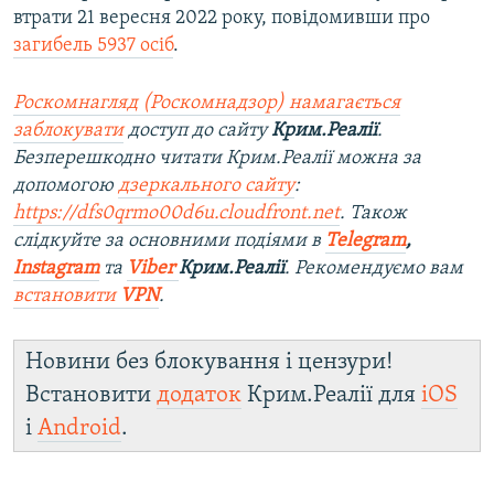
втрати 21 вересня 2022 року, повідомивши про
загибель 5937 осіб
.
Роскомнагляд (Роскомнадзор) намагається
заблокувати
доступ до сайту
Крим.Реалії
.
Безперешкодно читати Крим.Реалії можна за
допомогою
дзеркального сайту
:
https://dfs0qrmo00d6u.cloudfront.net
. Також
слідкуйте за основними подіями в
Telegram
,
Instagram
та
Viber
Крим.Реалії
. Ре
комендуємо вам
встановити
VPN
.
Новини без блокування і цензури!
Встановити
додаток
Крим.Реалії для
iOS
і
Android
.