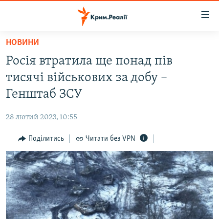
Доступність
посилання
Перейти
НОВИНИ
до
НОВИНИ
Росія втратила ще понад пів
основного
ВОДА.КРИМ
матеріалу
тисячі військових за добу –
ВІДЕО ТА ФОТО
Перейти
Генштаб ЗСУ
до
ПОЛІТИКА
основної
28 лютий 2023, 10:55
БЛОГИ
навігації
Перейти
Поділитись
Читати без VPN
ПОГЛЯД
до
ІНТЕРВ'Ю
пошуку
ВСЕ ЗА ДЕНЬ
СПЕЦПРОЕКТИ
ЯК ОБІЙТИ БЛОКУВАННЯ
ДЕПОРТАЦІЯ