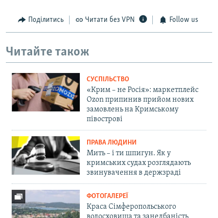
Поділитись
Читати без VPN
Follow us
Читайте також
СУСПІЛЬСТВО
«Крим – не Росія»: маркетплейс
Ozon припинив прийом нових
замовлень на Кримському
півострові
ПРАВА ЛЮДИНИ
Мить – і ти шпигун. Як у
кримських судах розглядають
звинувачення в держзраді
ФОТОГАЛЕРЕЇ
Краса Сімферопольського
водосховища та занедбаність