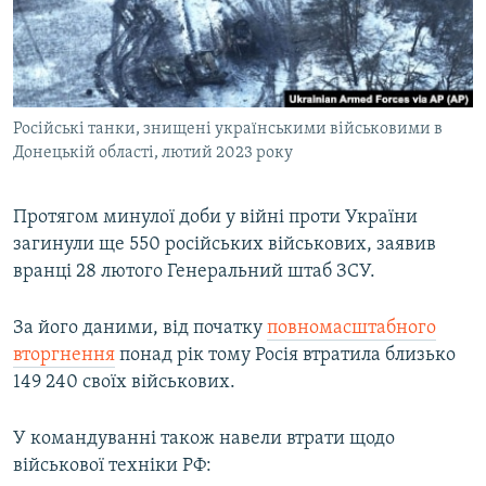
ВІДЕОУРОКИ «ELIFBE»
Русский
СВІДЧЕННЯ ОКУПАЦІЇ
Qırımtatar
УКРАЇНСЬКА ПРОБЛЕМА КРИМУ
Російські танки, знищені українськими військовими в
ДОЛУЧАЙСЯ!
ІНФОГРАФІКА
Донецькій області, лютий 2023 року
Протягом минулої доби у війні проти України
Усі сайти RFE/RL
загинули ще 550 російських військових, заявив
вранці 28 лютого Генеральний штаб ЗСУ.
За його даними, від початку
повномасштабного
вторгнення
понад рік тому Росія втратила близько
149 240 своїх військових.
У командуванні також навели втрати щодо
військової техніки РФ: