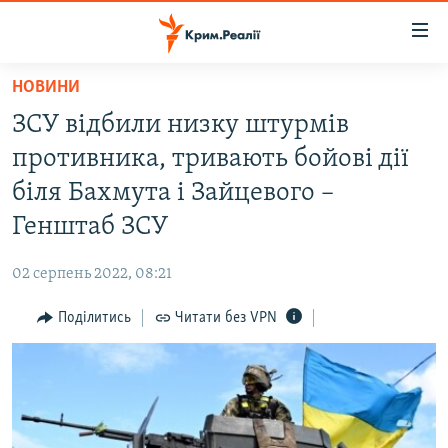
Доступність
посилання
Перейти
НОВИНИ
до
НОВИНИ
ЗСУ відбили низку штурмів
основного
ВОДА.КРИМ
матеріалу
противника, тривають бойові дії
ВІДЕО ТА ФОТО
Перейти
біля Бахмута і Зайцевого –
до
ПОЛІТИКА
Генштаб ЗСУ
основної
БЛОГИ
навігації
02 серпень 2022, 08:21
Перейти
ПОГЛЯД
до
Поділитись
Читати без VPN
ІНТЕРВ'Ю
пошуку
ВСЕ ЗА ДЕНЬ
СПЕЦПРОЕКТИ
ЯК ОБІЙТИ БЛОКУВАННЯ
ДЕПОРТАЦІЯ