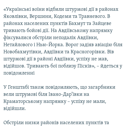
«Українські воїни відбили штурмові дії в районах
Яковлівки, Вершини, Кодеми та Травневого. В
районах населених пунктів Бахмут та Зайцеве
тривають бойові дії. На Авдіївському напрямку
фіксувалися обстріли неподалік Авдіївки,
Нетайлового і Нью-Йорка. Ворог задіяв авіацію біля
Новобахмутівки, Авдіївки та Красногорівки. Вів
штурмові дії в районі Авдіївки, успіху не мав,
відійшов. Тривають бої поблизу Пісків», – йдеться у
повідомленні
У Генштабі також повідомляють, що загарбники
вели штрумові біля Івано-Дар’ївки на
Краматорському напрямку – успіху не мали,
відійшли.
Обстріли низки районів населених пунктів та