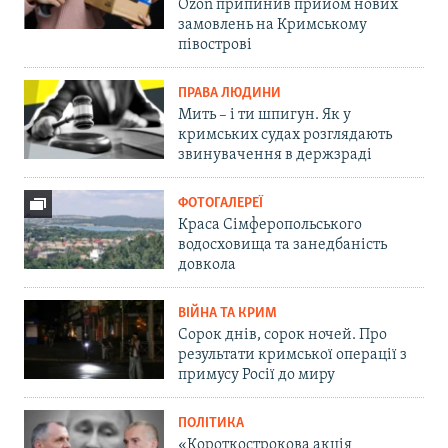
Ozon припинив прийом нових
замовлень на Кримському
півострові
ПРАВА ЛЮДИНИ
Мить – і ти шпигун. Як у
кримських судах розглядають
звинувачення в держзраді
ФОТОГАЛЕРЕЇ
Краса Сімферопольського
водосховища та занедбаність
довкола
ВІЙНА ТА КРИМ
Сорок днів, сорок ночей. Про
результати кримської операції з
примусу Росії до миру
ПОЛІТИКА
«Короткострокова акція