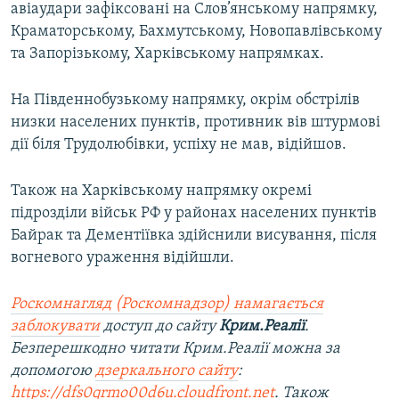
авіаудари зафіксовані на Слов’янському напрямку,
Краматорському, Бахмутському, Новопавлівському
та Запорізькому, Харківському напрямках.
На Південнобузькому напрямку, окрім обстрілів
низки населених пунктів, противник вів штурмові
дії біля Трудолюбівки, успіху не мав, відійшов.
Також на Харківському напрямку окремі
підрозділи військ РФ у районах населених пунктів
Байрак та Дементіївка здійснили висування, після
вогневого ураження відійшли.
Роскомнагляд (Роскомнадзор) намагається
заблокувати
доступ до сайту
Крим.Реалії
.
Безперешкодно читати Крим.Реалії можна за
допомогою
дзеркального сайту
:
https://dfs0qrmo00d6u.cloudfront.net
. Також