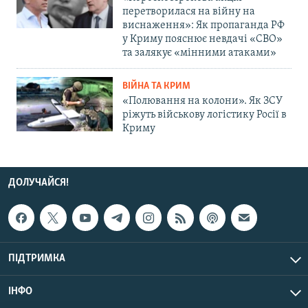
перетворилася на війну на
виснаження»: Як пропаганда РФ
у Криму пояснює невдачі «СВО»
та залякує «мінними атаками»
ВІЙНА ТА КРИМ
«Полювання на колони». Як ЗСУ
ріжуть військову логістику Росії в
Криму
ДОЛУЧАЙСЯ!
ПІДТРИМКА
ІНФО