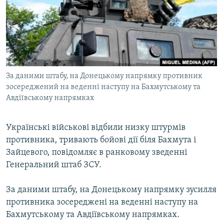
ВІДЕОУРОКИ «ELIFBE»
Русский
СВІДЧЕННЯ ОКУПАЦІЇ
Qırımtatar
УКРАЇНСЬКА ПРОБЛЕМА КРИМУ
ДОЛУЧАЙСЯ!
ІНФОГРАФІКА
За даними штабу, на Донецькому напрямку противник
зосереджений на веденні наступу на Бахмутському та
Авдіївському напрямках
Усі сайти RFE/RL
Українські військові відбили низку штурмів
противника, тривають бойові дії біля Бахмута і
Зайцевого, повідомляє в ранковому зведенні
Генеральний штаб ЗСУ.
За даними штабу, на Донецькому напрямку зусилля
противника зосереджені на веденні наступу на
Бахмутському та Авдіївському напрямках.