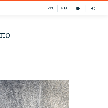
РУС
КТА
 по