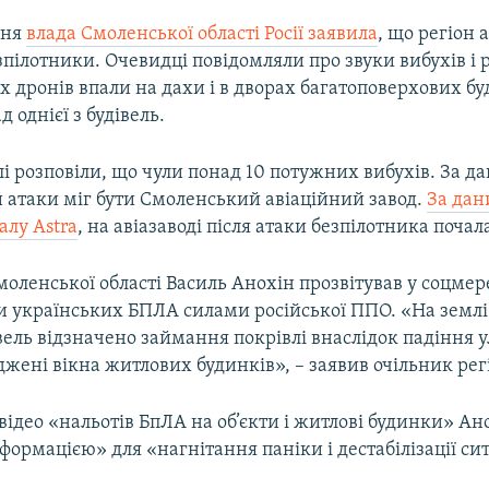
чня
влада Смоленської області Росії заявила
, що регіон 
зпілотники. Очевидці повідомляли про звуки вибухів і 
 дронів впали на дахи і в дворах багатоповерхових бу
 однієї з будівель.
і розповіли, що чули понад 10 потужних вибухів. За д
й атаки міг бути Смоленський авіаційний завод.
За да
алу Astra
, на авіазаводі після атаки безпілотника поча
оленської області Василь Анохін прозвітував у соцме
и українських БПЛА силами російської ППО. «На землі
ель відзначено займання покрівлі внаслідок падіння 
ені вікна житлових будинків», – заявив очільник рег
відео «нальотів БпЛА на об’єкти і житлові будинки» Ан
ормацією» для «нагнітання паніки і дестабілізації сит