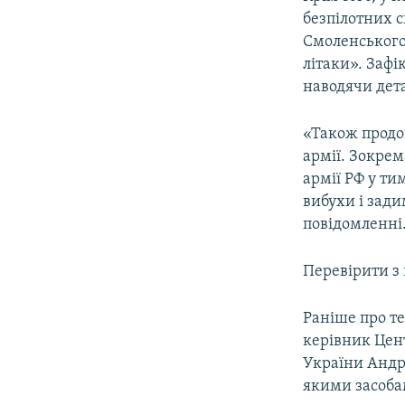
безпілотних с
Смоленського 
літаки». Зафі
наводячи дета
«Також продо
армії. Зокрем
армії РФ у ти
вибухи і зади
повідомленні
Перевірити з
Раніше про те
керівник Цент
України Андрі
якими засоба