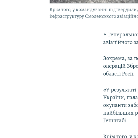
Крім того, у командуванні підтвердили
інфраструктуру Смоленського авіаційно
У Генерально
авіаційного за
Зокрема, за 
операцій Збро
області Росії.
«У результаті
України, пал
окупанти забе
найбільших р
Генштабі.
Крім того, у