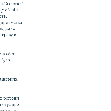
ькій області
фтобазі в
сєв,
дприємства
раждалих
аграву в
 в місті
 було
раїнських
кі регіони
звітує про
еважно не