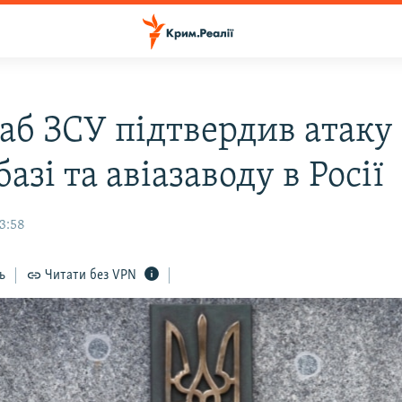
аб ЗСУ підтвердив атаку
азі та авіазаводу в Росії
13:58
ь
Читати без VPN