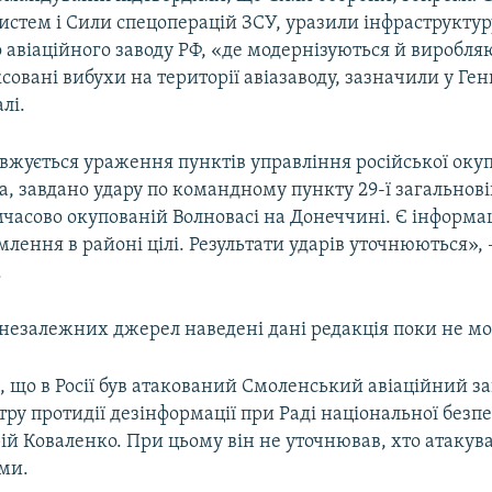
истем і Сили спецоперацій ЗСУ, уразили інфраструктур
авіаційного заводу РФ, «де модернізуються й виробля
ксовані вибухи на території авіазаводу, зазначили у Ген
лі.
вжується ураження пунктів управління російської оку
а, завдано удару по командному пункту 29-ї загальнов
мчасово окупованій Волновасі на Донеччині. Є інформа
млення в районі цілі. Результати ударів уточнюються», 
.
 незалежних джерел наведені дані редакція поки не м
, що в Росії був атакований Смоленський авіаційний за
ру протидії дезінформації при Раді національної безп
й Коваленко. При цьому він не уточнював, хто атакува
ми.