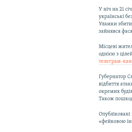
У ніч на 21 сі
українські бе
Уламки збитих
зайнявся фасад
Місцеві жител
однією з ціле
телеграм-кан
Губернатор См
відбиття атак
окремих будів
Також пошкодж
Опубліковані 
«фейковою інф