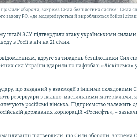
, що Сили оборони, зокрема Сили безпілотних систем і Сили с
го заводу РФ, «де модернізуються й виробляються бойові літа
му штабі ЗСУ підтвердили атаку українськими силами
воду в Росії в ніч на 21 січня.
повідомленням, вдруге за тиждень безпілотники Сил с
йних сил України вдарили по нафтобазі «Ліскінська» 
 удару, що завданий у взаємодії з іншими складовими 
ають резервуари з пально-мастильними матеріалами, 
зпечують російські війська. Підприємство належить од
осійській державних корпорацій «Роснефть», – зазнач
 командуванні підтвердили, що Сили оборони, зокрема 