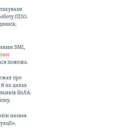
атакували
роботу ППО.
динків,
аними ЗМІ,
ними
лася пожежа.
режах про
 й на дахах
уламків БпЛА.
іону.
охін назвав
уації».