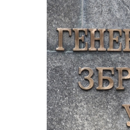
ВІДЕОУРОКИ «ELIFBE»
СВІДЧЕННЯ ОКУПАЦІЇ
УКРАЇНСЬКА ПРОБЛЕМА КРИМУ
ІНФОГРАФІКА