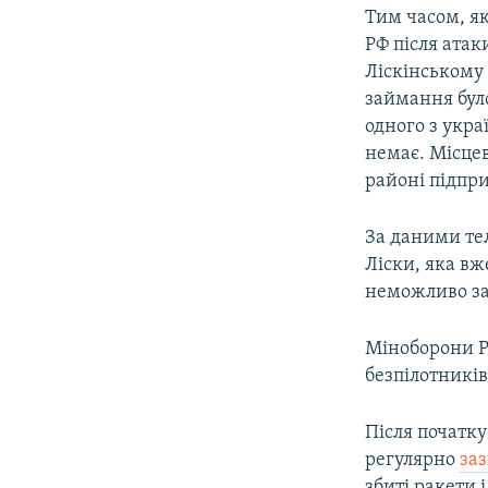
Тим часом, я
РФ після атак
Ліскінському 
займання бул
одного з укр
немає. Місце
районі підпр
За даними тел
Ліски, яка в
неможливо за
Міноборони Ро
безпілотникі
Після початк
регулярно
заз
збиті ракети 