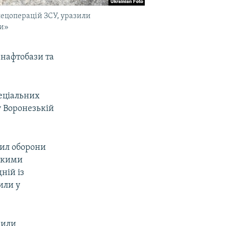
пецоперацій ЗСУ, уразили
ки»
 нафтобази та
пеціальних
у Воронезькій
Сил оборони
якими
ній із
или у
Сили