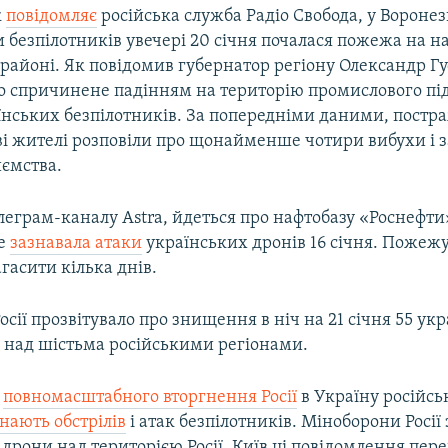
к
повідомляє
російська служба Радіо Свобода, у Воронез
и безпілотників увечері 20 січня почалася пожежа на на
районі. Як повідомив губернатор регіону Олександр Гу
о спричинене падінням на територію промислового пі
аїнських безпілотників. За попередніми даними, пост
ві жителі розповіли про щонайменше чотири вибухи і з
иємства.
еграм-каналу Astra, йдеться про нафтобазу «Роснефти»
же
зазнавала атаки
українських дронів 16 січня. Пожежу
гасити кілька днів.
сії прозвітувало про знищення в ніч на 21 січня 55 ук
в над шістьма російськими регіонами.
у
повномасштабного вторгнення Росії
в Україну російсь
нають обстрілів
і атак безпілотників. Міноборони Росії 
і дрони над територією Росії. Київ ці повідомлення пер