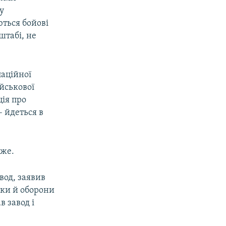
у
ються бойові
штабі, не
паційної
ійськової
ція про
– йдеться в
оже.
вод, заявив
еки й оборони
в завод і