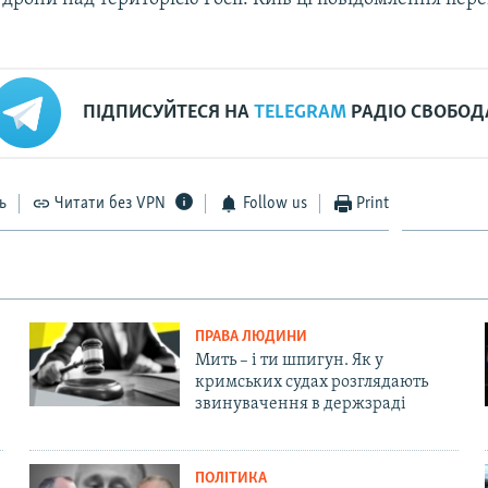
ПІДПИСУЙТЕСЯ НА
TELEGRAM
РАДІО СВОБОД
ь
Читати без VPN
Follow us
Print
ПРАВА ЛЮДИНИ
Мить – і ти шпигун. Як у
кримських судах розглядають
звинувачення в держзраді
ПОЛІТИКА