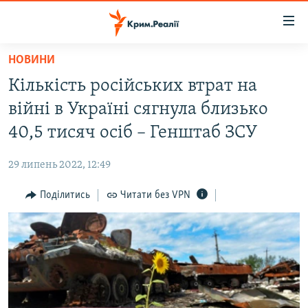
Доступність
посилання
Перейти
НОВИНИ
до
НОВИНИ
Кількість російських втрат на
основного
ВОДА.КРИМ
матеріалу
війні в Україні сягнула близько
ВІДЕО ТА ФОТО
Перейти
40,5 тисяч осіб – Генштаб ЗСУ
до
ПОЛІТИКА
основної
29 липень 2022, 12:49
БЛОГИ
навігації
Перейти
Поділитись
Читати без VPN
ПОГЛЯД
до
ІНТЕРВ'Ю
пошуку
ВСЕ ЗА ДЕНЬ
СПЕЦПРОЕКТИ
ЯК ОБІЙТИ БЛОКУВАННЯ
ДЕПОРТАЦІЯ