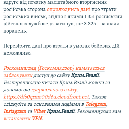
вдруге від початку масштабного вторгнення
російська сторона
оприлюднила дані
про втрати
російських військ, згідно з якими 1 351 російський
військовослужбовець загинув, ще 3 825 – зазнали
поранень​.
Перевірити дані про втрати в умовах бойових дій
неможливо.
Роскомнагляд (Роскомнадзор) намагається
заблокувати
доступ до сайту
Крим.Реалії
.
Безперешкодно читати Крим.Реалії можна за
допомогою
дзеркального сайту
:
https://dfs0qrmo00d6u.cloudfront.net
. Також
слідкуйте за основними подіями в
Telegram
,
Instagram
та
Viber
Крим.Реалії
. Рекомендуємо вам
встановити
VPN
.