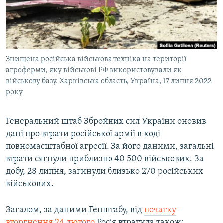
ВІДЕОУРОКИ «ELIFBE»
Русский
СВІДЧЕННЯ ОКУПАЦІЇ
Qırımtatar
УКРАЇНСЬКА ПРОБЛЕМА КРИМУ
Знищена російська військова техніка на території
ДОЛУЧАЙСЯ!
ІНФОГРАФІКА
агроферми, яку військові РФ використовували як
військову базу. Харківська область, Україна, 17 липня 2022
року
Усі сайти RFE/RL
Генеральний штаб Збройних сил України оновив
дані про втрати російської армії в ході
повномасштабної агресії. За його даними, загальні
втрати сягнули приблизно 40 500 військових. За
добу, 28 липня, загинули близько 270 російських
військових.
Загалом, за даними Генштабу, від
початку
вторгнення 24 лютого
Росія втратила також: