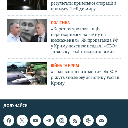
результати кримської операції з
примусу Росії до миру
ПОЛІТИКА
«Короткострокова акція
перетворилася на війну на
виснаження»: Як пропаганда РФ
у Криму пояснює невдачі «СВО»
та залякує «мінними атаками»
ВІЙНА ТА КРИМ
«Полювання на колони». Як ЗСУ
ріжуть військову логістику Росії в
Криму
ДОЛУЧАЙСЯ!