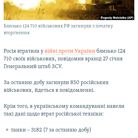
ВІДЕОУРОКИ «ELIFBE»
Русский
СВІДЧЕННЯ ОКУПАЦІЇ
Qırımtatar
Близько 124 710 військових РФ загинули з початку
УКРАЇНСЬКА ПРОБЛЕМА КРИМУ
вторгнення
ДОЛУЧАЙСЯ!
ІНФОГРАФІКА
Росія втратила у
війні проти України
близько 124
710 своїх військових, повідомив вранці 27 січня
Генеральний штаб ЗСУ.
Усі сайти RFE/RL
За останню добу загинули 850 російських
військових, йдеться в повідомленні.
Крім того, в українському командуванні навели
такі дані щодо втрат російської техніки:
танки ‒ 3182 (7 за останню добу)