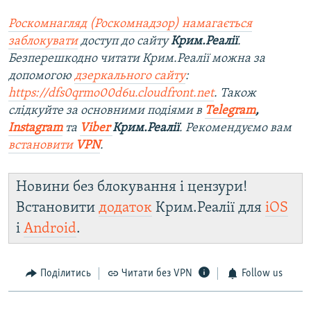
Роскомнагляд (Роскомнадзор) намагається
заблокувати
доступ до сайту
Крим.Реалії
.
Безперешкодно читати Крим.Реалії можна за
допомогою
дзеркального сайту
:
https://dfs0qrmo00d6u.cloudfront.net
. Також
слідкуйте за основними подіями в
Telegram
,
Instagram
та
Viber
Крим.Реалії
. Ре
комендуємо вам
встановити
VPN
.
Новини без блокування і цензури!
Встановити
додаток
Крим.Реалії для
iOS
і
Android
.
Поділитись
Читати без VPN
Follow us