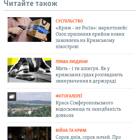
Читайте також
СУСПІЛЬСТВО
«Крим – не Росія»: маркетплейс
Ozon припинив прийом нових
замовлень на Кримському
півострові
ПРАВА ЛЮДИНИ
Мить – і ти шпигун. Як у
кримських судах розглядають
звинувачення в держзраді
ФОТОГАЛЕРЕЇ
Краса Сімферопольського
водосховища та занедбаність
довкола
ВІЙНА ТА КРИМ
Сорок днів, сорок ночей. Про