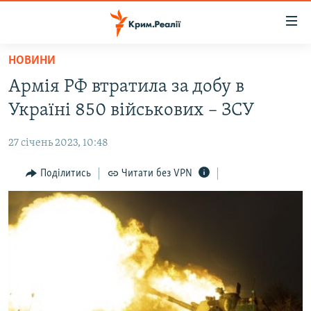
Доступність
посилання
Перейти
НОВИНИ
до
НОВИНИ
Армія РФ втратила за добу в
основного
ВОДА.КРИМ
матеріалу
Україні 850 військових – ЗСУ
ВІДЕО ТА ФОТО
Перейти
до
27 січень 2023, 10:48
ПОЛІТИКА
основної
БЛОГИ
Поділитись
Читати без VPN
навігації
Перейти
ПОГЛЯД
до
ІНТЕРВ'Ю
пошуку
ВСЕ ЗА ДЕНЬ
СПЕЦПРОЕКТИ
ЯК ОБІЙТИ БЛОКУВАННЯ
ДЕПОРТАЦІЯ