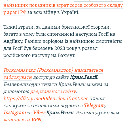
найвищих показників втрат серед особового складу
у армії РФ
за всю війну в Україні.
Тяжкі втрати, за даними британської сторони,
багато в чому були спричинені наступом Росії на
Авдіївку. Раніше періодом із найвищою смертністю
для Росії був березень 2023 року в розпал
російського наступу на Бахмут.
Роскомнагляд (Роскомнадзор) намагається
заблокувати
доступ до сайту
Крим.Реалії
.
Безперешкодно читати Крим.Реалії можна за
допомогою
дзеркального сайту
:
https://dfs0qrmo00d6u.cloudfront.net
. Також
слідкуйте за основними подіями в
Telegram
,
Instagram
та
Viber
Крим.Реалії
. Рекомендуємо вам
встановити
VPN
.