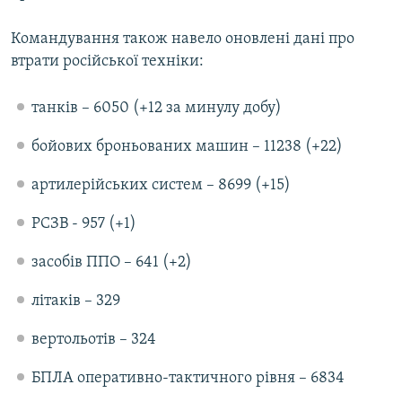
ВІДЕОУРОКИ «ELIFBE»
Русский
Командування також навело оновлені дані про
СВІДЧЕННЯ ОКУПАЦІЇ
втрати російської техніки:
Qırımtatar
УКРАЇНСЬКА ПРОБЛЕМА КРИМУ
танків – 6050 (+12 за минулу добу)
ДОЛУЧАЙСЯ!
ІНФОГРАФІКА
бойових броньованих машин – 11238 (+22)
артилерійських систем – 8699 (+15)
Усі сайти RFE/RL
РСЗВ - 957 (+1)
засобів ППО – 641 (+2)
літаків – 329
вертольотів – 324
БПЛА оперативно-тактичного рівня – 6834