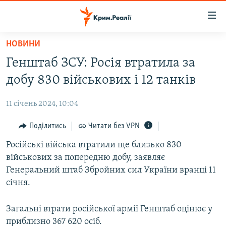
Доступність
посилання
Перейти
НОВИНИ
до
НОВИНИ
Генштаб ЗСУ: Росія втратила за
основного
ВОДА.КРИМ
матеріалу
добу 830 військових і 12 танків
ВІДЕО ТА ФОТО
Перейти
до
11 січень 2024, 10:04
ПОЛІТИКА
основної
БЛОГИ
Поділитись
Читати без VPN
навігації
Перейти
ПОГЛЯД
Російські війська втратили ще близько 830
до
військових за попередню добу, заявляє
ІНТЕРВ'Ю
пошуку
Генеральний штаб Збройних сил України вранці 11
ВСЕ ЗА ДЕНЬ
січня.
СПЕЦПРОЕКТИ
Загальні втрати російської армії Генштаб оцінює у
ЯК ОБІЙТИ БЛОКУВАННЯ
ДЕПОРТАЦІЯ
приблизно 367 620 осіб.