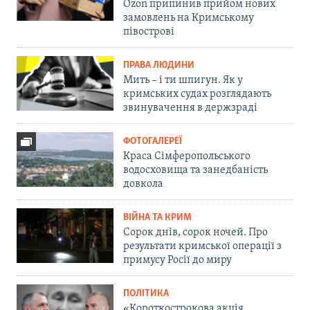
Ozon припинив прийом нових
замовлень на Кримському
півострові
ПРАВА ЛЮДИНИ
Мить – і ти шпигун. Як у
кримських судах розглядають
звинувачення в держзраді
ФОТОГАЛЕРЕЇ
Краса Сімферопольського
водосховища та занедбаність
довкола
ВІЙНА ТА КРИМ
Сорок днів, сорок ночей. Про
результати кримської операції з
примусу Росії до миру
ПОЛІТИКА
«Короткострокова акція