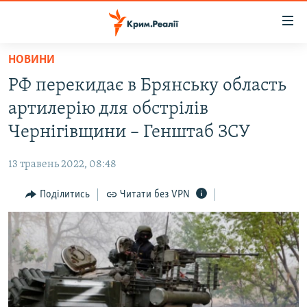
Доступність
посилання
Перейти
НОВИНИ
до
НОВИНИ
РФ перекидає в Брянську область
основного
ВОДА.КРИМ
матеріалу
артилерію для обстрілів
ВІДЕО ТА ФОТО
Перейти
Чернігівщини – Генштаб ЗСУ
до
ПОЛІТИКА
основної
13 травень 2022, 08:48
БЛОГИ
навігації
Перейти
Поділитись
Читати без VPN
ПОГЛЯД
до
ІНТЕРВ'Ю
пошуку
ВСЕ ЗА ДЕНЬ
СПЕЦПРОЕКТИ
ЯК ОБІЙТИ БЛОКУВАННЯ
ДЕПОРТАЦІЯ