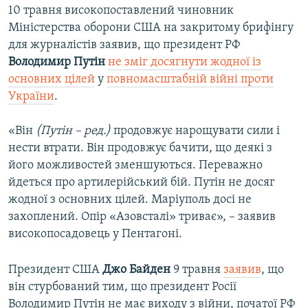
10 травня високопоставлений чиновник
Міністерства оборони США на закритому брифінгу
для журналістів заявив, що президент РФ
Володимир Путін
не зміг досягнути жодної із
основних цілей
у
повномасштабній війні проти
України
.
«Він
(Путін – ред.)
продовжує нарощувати сили і
нести втрати. Він продовжує бачити, що деякі з
його можливостей зменшуються. Переважно
йдеться про артилерійський бій. Путін не досяг
жодної з основних цілей. Маріуполь досі не
захоплений. Опір «Азовсталі» триває», – заявив
високопосадовець у Пентагоні.
Президент США
Джо Байден
9 травня
заявив
, що
він стурбований тим, що президент Росії
Володимир Путін не має виходу з війни, початої РФ