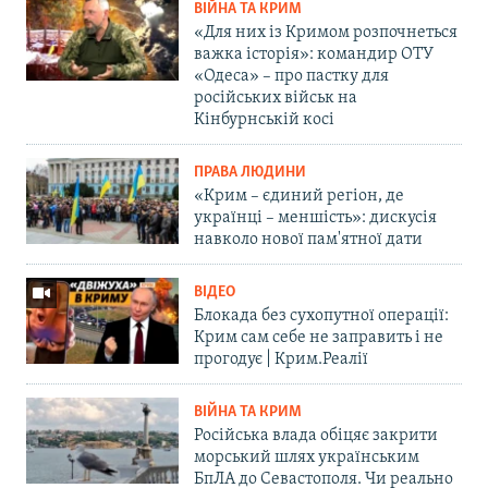
ВІЙНА ТА КРИМ
«Для них із Кримом розпочнеться
важка історія»: командир ОТУ
«Одеса» – про пастку для
російських військ на
Кінбурнській косі
ПРАВА ЛЮДИНИ
«Крим – єдиний регіон, де
українці – меншість»: дискусія
навколо нової пам'ятної дати
ВІДЕО
Блокада без сухопутної операції:
Крим сам себе не заправить і не
прогодує | Крим.Реалії
ВІЙНА ТА КРИМ
Російська влада обіцяє закрити
морський шлях українським
БпЛА до Севастополя. Чи реально