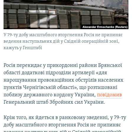
ВІДЕОУРОКИ «ELIFBE»
Русский
СВІДЧЕННЯ ОКУПАЦІЇ
Qırımtatar
УКРАЇНСЬКА ПРОБЛЕМА КРИМУ
У 79-ту добу масштабного вторгнення Росія не припиняє
ДОЛУЧАЙСЯ!
ІНФОГРАФІКА
ведення наступальних дій у Східній операційній зоні,
кажуть у Генштабі
Усі сайти RFE/RL
Росія перекидає у прикордонні райони Брянської
області додаткові підрозділи артилерії «для
нарощування провокаційних обстрілів населених
пунктів Чернігівській області», що розташовані
поблизу державного кордону України,
повідомив
Генеральний штаб Збройних сил України.
Крім того, як йдеться в ранковому зведенні, у 79-ту
добу масштабного вторгнення Росія не припиняє