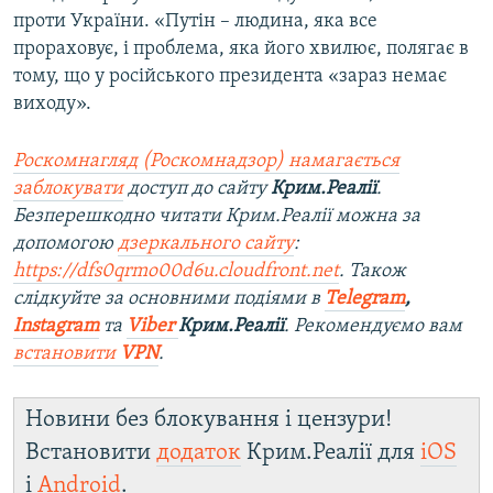
проти України. «Путін – людина, яка все
прораховує, і проблема, яка його хвилює, полягає в
тому, що у російського президента «зараз немає
виходу».
Роскомнагляд (Роскомнадзор) намагається
заблокувати
доступ до сайту
Крим.Реалії
.
Безперешкодно читати Крим.Реалії можна за
допомогою
дзеркального сайту
:
https://dfs0qrmo00d6u.cloudfront.net
. Також
слідкуйте за основними подіями в
Telegram
,
Instagram
та
Viber
Крим.Реалії
. Рекомендуємо вам
встановити
VPN
.
Новини без блокування і цензури!
Встановити
додаток
Крим.Реалії для
iOS
і
Android
.