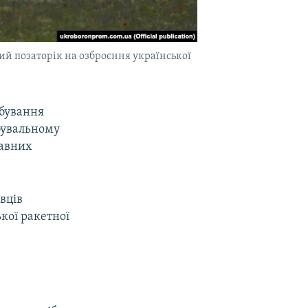
ий позаторік на озброєння української
обування
бувальному
жавних
вців
кої ракетної