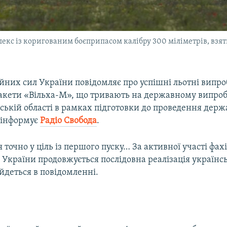
екс із коригованим боєприпасом калібру 300 міліметрів, взят
йних сил України повідомляє про успішні льотні випр
ракети «Вільха-М», що тривають на державному випро
еській області в рамках підготовки до проведення дер
 інформує
Радіо Свобода
.
точно у ціль із першого пуску… За активної участі фахі
України продовжується послідовна реалізація українсь
йдеться в повідомленні.