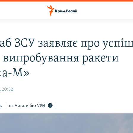
аб ЗСУ заявляє про успі
і випробування ракети
ха-М»
, 20:32
ь
Читати без VPN