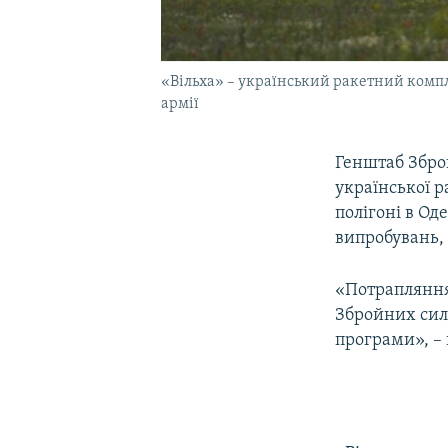
«Вільха» – український ракетний компл
армії
Генштаб Збро
української 
полігоні в Од
випробувань,
«Потрапляння 
Збройних сил 
програми», – 