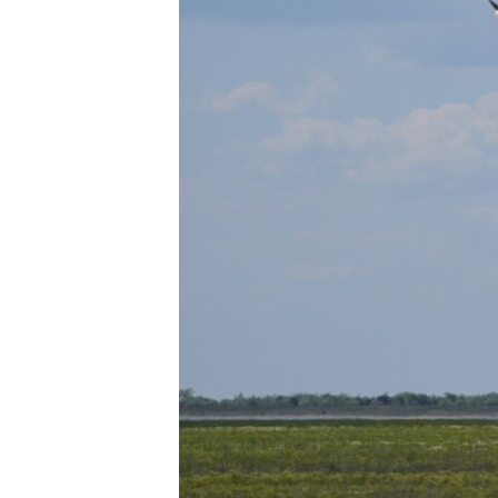
ВІДЕОУРОКИ «ELIFBE»
СВІДЧЕННЯ ОКУПАЦІЇ
УКРАЇНСЬКА ПРОБЛЕМА КРИМУ
ІНФОГРАФІКА