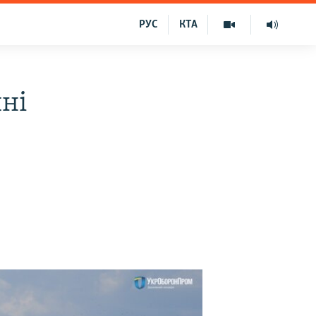
РУС
КТА
шні