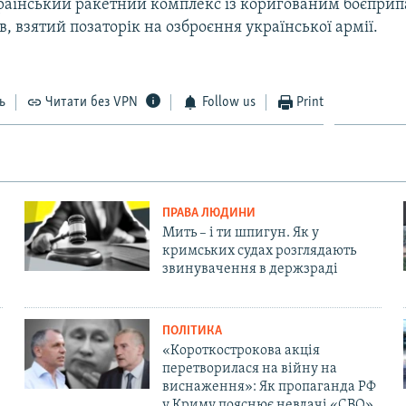
країнський ракетний комплекс із коригованим боєприп
в, взятий позаторік на озброєння української армії.
ь
Читати без VPN
Follow us
Print
ПРАВА ЛЮДИНИ
Мить – і ти шпигун. Як у
кримських судах розглядають
звинувачення в держзраді
ПОЛІТИКА
«Короткострокова акція
перетворилася на війну на
виснаження»: Як пропаганда РФ
у Криму пояснює невдачі «СВО»