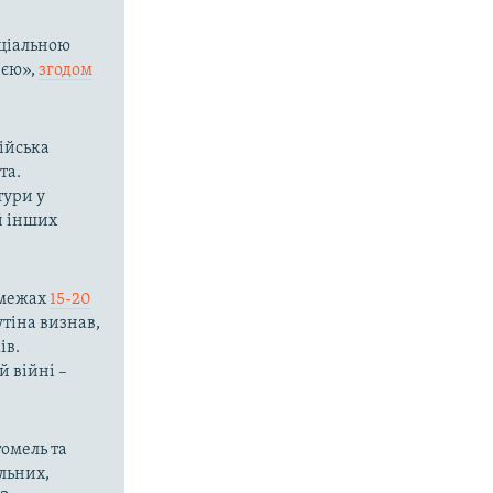
ціальною
ією»,
згодом
сійська
та.
тури у
 й інших
в межах
15-20
тіна визнав,
ів.
й війні –
томель та
льних,