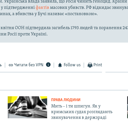
й. Українська влада заявила, що Росія чинить геноцид. Країни
ь у підтвердженні
фактів
масових убивств. РФ відкидає звинув
инах, а вбивства у Бучі називає «постановкою».
 квітня ООН підтвердила загибель 1793 людей та поранення 24
ни Росії проти Україні.
ь
Читати без VPN
Follow us
Print
ПРАВА ЛЮДИНИ
Мить – і ти шпигун. Як у
кримських судах розглядають
звинувачення в держзраді