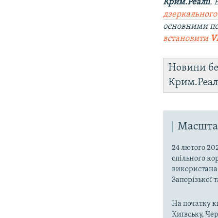
Крим.Реалії
.
дзеркального
основними п
встановити
V
Новини бе
Крим.Реал
Масштаб
24 лютого 20
спільного ко
використана 
Запорізької 
На початку к
Київську, Чер