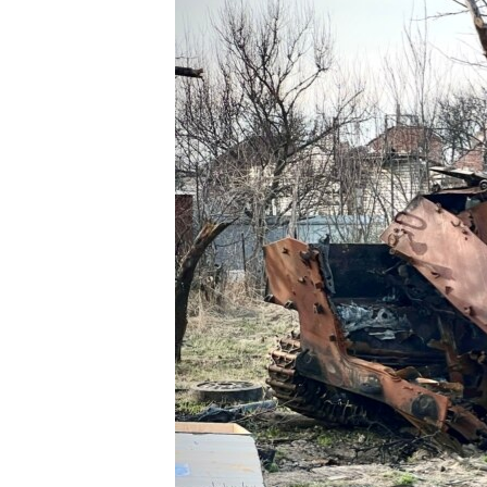
ВІДЕОУРОКИ «ELIFBE»
СВІДЧЕННЯ ОКУПАЦІЇ
УКРАЇНСЬКА ПРОБЛЕМА КРИМУ
ІНФОГРАФІКА