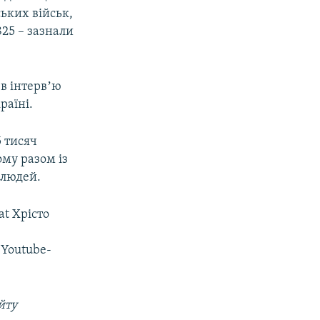
ьких військ,
825 – зазнали
в інтервʼю
раїні.
5 тисяч
му разом із
 людей.
at Хрісто
 Youtube-
йту