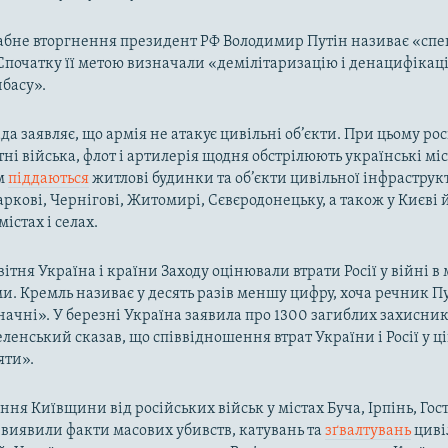
бне вторгнення президент РФ Володимир Путін називає «спе
Спочатку її метою визначали «демілітаризацію і денацифікац
нбасу».
да заявляє, що армія не атакує цивільні об’єкти. При цьому ро
тні війська, флот і артилерія щодня обстрілюють українські міс
м
піддаються
житлові будинки та об’єкти цивільної інфраструк
аркові, Чернігові, Житомирі, Сєвєродонецьку, а також у Києві
істах і селах.
вітня Україна і країни Заходу оцінювали втрати Росії у війні 
. Кремль називає у десять разів меншу цифру, хоча речник Пу
начні». У березні Україна заявила про 1300 загиблих захисник
ленський сказав, що співвідношення втрат України і Росії у ці
яти».
ння Київщини від російських військ у містах Буча, Ірпінь, Гос
і виявили факти масових убивств, катувань та
зґвалтувань
циві