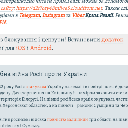
 Безперешкодно читати Крим.Реалії можна за допомог
 сайту
:
https://d2t7ory48mfwe5.cloudfront.net
. Також слі
одіями в
Telegram
,
Instagram
та
Viber
Крим.Реалії
. Рек
PN
.
з блокування і цензури! Встановити
додаток
ії для
iOS
і
Android
.
на війна Росії проти України
22 року Росія
атакувала
Україну на землі і в повітрі по всій до
рдону. Для вторгнення на Київщину із наміром захопити столи
територія Білорусі. На півдні російська армія окупувала част
та Херсонської областей, а на півночі – райони Сумщини та Че
вітня російські війська
повністю залишили
три області на півн
нігівську і Сумську.