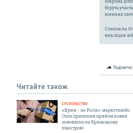
зокрема діте
беруть участ
воєнних злоч
Станом на 10
внаслідок вій
Поділитис
Читайте також
СУСПІЛЬСТВО
«Крим – не Росія»: маркетплейс
Ozon припинив прийом нових
замовлень на Кримському
півострові