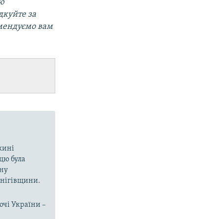
ою
дкуйте за
омендуємо вам
вжині
цю була
ину
рнігівщини.
очі України –