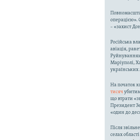
Повномасшта
операцією». 
– «захист До
Російська вла
авіація, раке
Руйнування
Маріуполі, Х
українських м
На початок к
тисяч
убитими
що втрати «з
Президент Зе
«один до дес
Після звільне
селах област