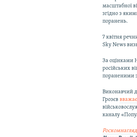
масштабної в
згідно з яким
поранень​.
7 квітня речн
Sky News виз
За оцінками Н
російських в
пораненими за
Виконавчий ди
Грозєв
вважа
військовослуж
каналу «Попу
Роскомнагляд