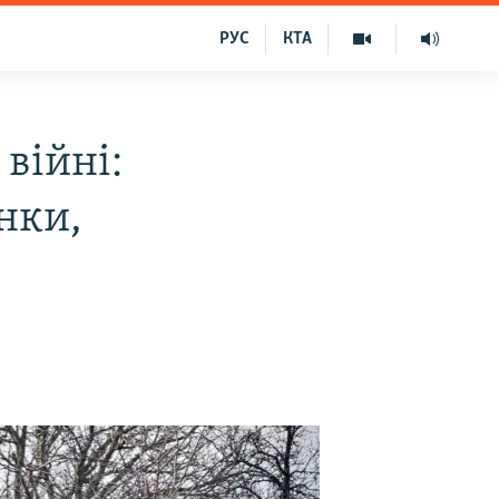
РУС
КТА
 війні:
анки,