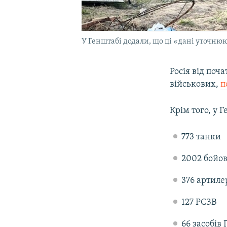
У Генштабі додали, що ці «дані уточню
Росія від поч
військових,
п
Крім того, у 
773 танки
2002 бойо
376 артиле
127 РСЗВ
66 засобів