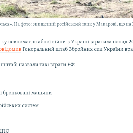
ються». На фото: знищений російський танк у Макарові, що на
атку повномасштабної війни в Україні втратила понад 2
овідомив
Генеральний штаб Збройних сил України вран
Генштабі назвали такі втрати РФ:
ві броньовані машини
рійських систем
 ППО