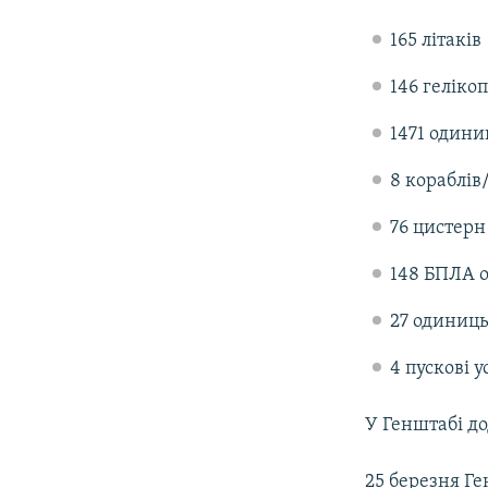
165 літаків
146 гелікоп
1471 одини
8 кораблів
76 цистер
148 БПЛА о
27 одиниць
4 пускові 
У Генштабі до
25 березня Ге