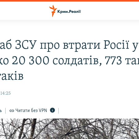
б ЗСУ про втрати Росії у
о 20 300 солдатів, 773 т
таків
 14:25
ь
Читати без VPN