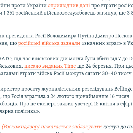
ійни проти України
оприлюднив дані
про втрати російс
и 1 351 російський військовослужбовець загинув, ще 3 
ик президента Росії Володимира Путіна Дмитро Пєсков 
нав, що
російські війська зазнали
«значних втрат» в Ук
АТО, під час військових дій могли бути вбиті від 7 до 1
ійськових,
писало видання Time
ще 24 березня. При цьо
гальні втрати військ Росії можуть сягати 30–40 тисяч
ректор проєкту журналістських розслідувань Bellingc
є
, що Росія втратила з 24 лютого щонайменше 16 тисяч
бовців. Про це експерт заявив увечері 15 квітня в ефірі
лярна політика».
 (Роскомнадзор) намагається заблокувати
доступ до са