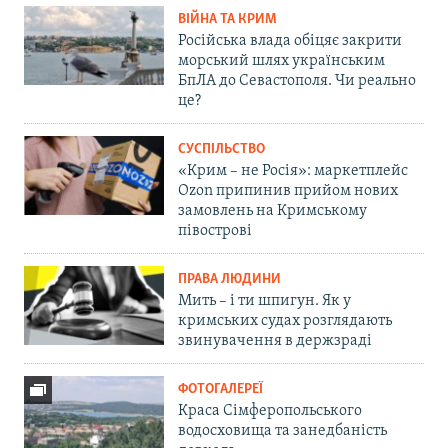
ВІЙНА ТА КРИМ
Російська влада обіцяє закрити
морський шлях українським
БпЛА до Севастополя. Чи реально
це?
СУСПІЛЬСТВО
«Крим – не Росія»: маркетплейс
Ozon припинив прийом нових
замовлень на Кримському
півострові
ПРАВА ЛЮДИНИ
Мить – і ти шпигун. Як у
кримських судах розглядають
звинувачення в держзраді
ФОТОГАЛЕРЕЇ
Краса Сімферопольського
водосховища та занедбаність