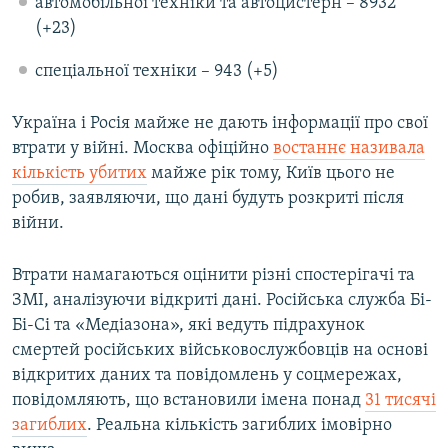
автомобільної техніки та автоцистерн – 8932
(+23)
спеціальної техніки – 943 (+5)
Україна і Росія майже не дають інформації про свої
втрати у війні. Москва офіційно
востаннє називала
кількість убитих
майже рік тому, Київ цього не
робив, заявляючи, що дані будуть розкриті після
війни.
Втрати намагаються оцінити різні спостерігачі та
ЗМІ, аналізуючи відкриті дані. Російська служба Бі-
Бі-Сі та «Медіазона», які ведуть підрахунок
смертей російських військовослужбовців на основі
відкритих даних та повідомлень у соцмережах,
повідомляють, що встановили імена понад
31 тисячі
загиблих
. Реальна кількість загиблих імовірно