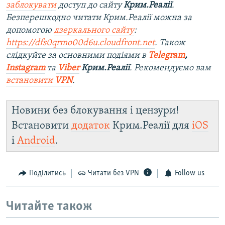
заблокувати
доступ до сайту
Крим.Реалії
.
Безперешкодно читати Крим.Реалії можна за
допомогою
дзеркального сайту
:
https://dfs0qrmo00d6u.cloudfront.net
. Також
слідкуйте за основними подіями в
Telegram
,
Instagram
та
Viber
Крим.Реалії
. Рекомендуємо вам
встановити
VPN
.
Новини без блокування і цензури!
Встановити
додаток
Крим.Реалії для
iOS
і
Android
.
Поділитись
Читати без VPN
Follow us
Читайте також