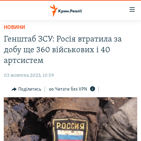
Доступність
посилання
Перейти
НОВИНИ
до
НОВИНИ
Генштаб ЗСУ: Росія втратила за
основного
ВОДА.КРИМ
матеріалу
добу ще 360 військових і 40
ВІДЕО ТА ФОТО
Перейти
артсистем
до
ПОЛІТИКА
основної
03 жовтень 2023, 10:59
БЛОГИ
навігації
Перейти
Поділитись
Читати без VPN
ПОГЛЯД
до
ІНТЕРВ'Ю
пошуку
ВСЕ ЗА ДЕНЬ
СПЕЦПРОЕКТИ
ЯК ОБІЙТИ БЛОКУВАННЯ
ДЕПОРТАЦІЯ