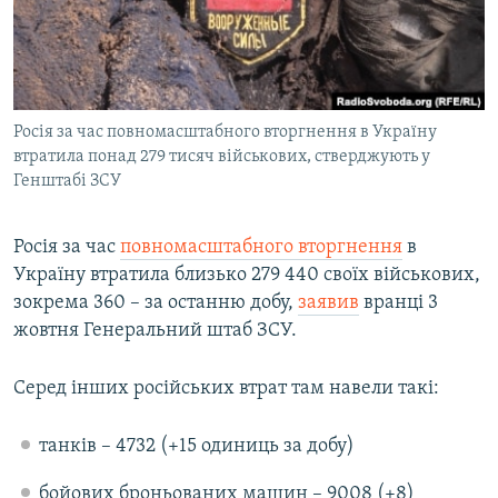
ВІДЕОУРОКИ «ELIFBE»
Русский
СВІДЧЕННЯ ОКУПАЦІЇ
Qırımtatar
УКРАЇНСЬКА ПРОБЛЕМА КРИМУ
Росія за час повномасштабного вторгнення в Україну
ДОЛУЧАЙСЯ!
ІНФОГРАФІКА
втратила понад 279 тисяч військових, стверджують у
Генштабі ЗСУ
Усі сайти RFE/RL
Росія за час
повномасштабного вторгнення
в
Україну втратила близько 279 440 своїх військових,
зокрема 360 – за останню добу,
заявив
вранці 3
жовтня Генеральний штаб ЗСУ.
Серед інших російських втрат там навели такі:
танків – 4732 (+15 одиниць за добу)
бойових броньованих машин – 9008 (+8)