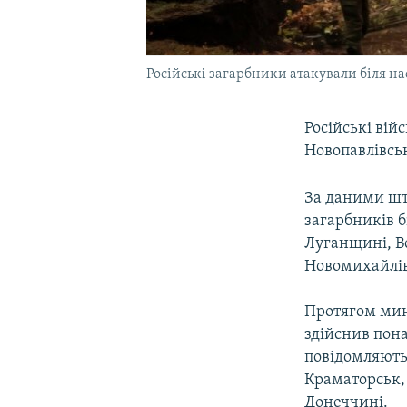
Російські загарбники атакували біля н
Російські вій
Новопавлівсь
За даними шта
загарбників б
Луганщині, В
Новомихайлівк
Протягом мину
здійснив пона
повідомляють,
Краматорськ, 
Донеччині.