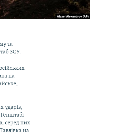
му та
таб ЗСУ.
російських
вка на
айське,
х ударів,
 Генштабі
, серед них –
Павлівка на