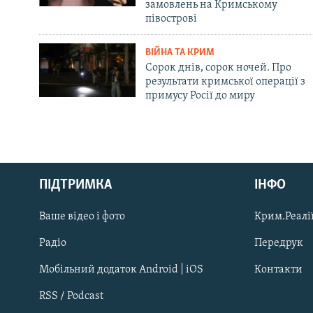
замовлень на Кримському
півострові
ВІЙНА ТА КРИМ
Сорок днів, сорок ночей. Про
результати кримської операції з
примусу Росії до миру
Русский
ПІДТРИМКА
ІНФО
Qırımtatar
Ваше відео і фото
Крим.Реалії
ДОЛУЧАЙСЯ!
Радіо
Передрук
Мобільний додаток Android | iOS
Контакти
RSS / Podcast