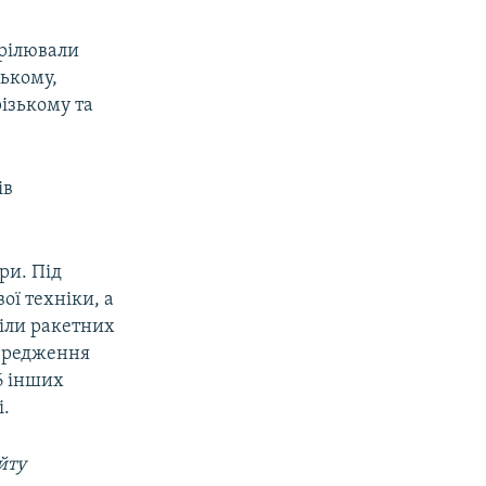
трілювали
ському,
ізькому та
ів
.
ри. Під
ої техніки, а
діли ракетних
середження
 6 інших
і.
йту