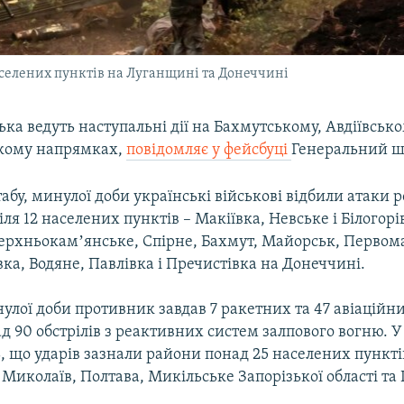
аселених пунктів на Луганщині та Донеччині
ська ведуть наступальні дії на Бахмутському, Авдіївсько
кому напрямках,
повідомляє у фейсбуці
Генеральний ш
бу, минулої доби українські військові відбили атаки 
іля 12 населених пунктів – Макіївка, Невське і Білогорі
ерхньокамʼянське, Спірне, Бахмут, Майорськ, Первом
а, Водяне, Павлівка і Пречистівка на Донеччині.
лої доби противник завдав 7 ракетних та 47 авіаційни
д 90 обстрілів з реактивних систем залпового вогню. У
 що ударів зазнали райони понад 25 населених пунктів
Миколаїв, Полтава, Микільське Запорізької області та 