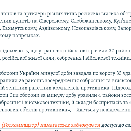
з танків та артилерії різних типів російські війська обс
ених пунктів на Сіверському, Слобожанському, Куп’ян
 Бахмутському, Авдіївському, Новопавлівському, Запор
кому напрямках.
відомляють, що українські військові вразили 30 район
російської живої сили, озброєння і військової техніки
оборони України минулої доби завдала по ворогу 33 уда
апили 26 районів зосередження озброєння та військов
цій зенітних ракетних комплексів противника. Підроз
лерії Сил оборони за минулу добу уразили 4 райони зо
зброєння і військової техніки, 3 склади боєприпасів та
ькових об’єктів противника», – йдеться у повідомленн
 (Роскомнадзор) намагається заблокувати
доступ до са