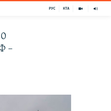
РУС
КТА
30
Ф –