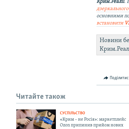
Крим.Реалії
.
дзеркального
основними п
встановити
V
Новини бе
Крим.Реал
Поділитис
Читайте також
СУСПІЛЬСТВО
«Крим – не Росія»: маркетплейс
Ozon припинив прийом нових