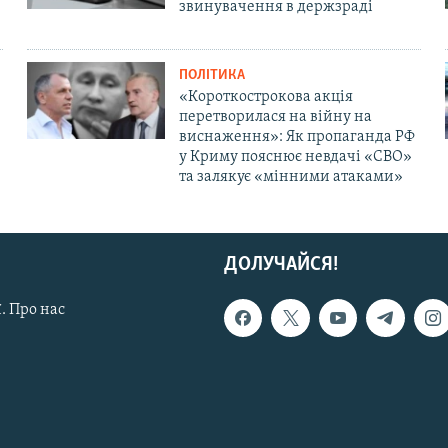
звинувачення в держзраді
ПОЛІТИКА
«Короткострокова акція
перетворилася на війну на
виснаження»: Як пропаганда РФ
у Криму пояснює невдачі «СВО»
та залякує «мінними атаками»
ДОЛУЧАЙСЯ!
. Про нас