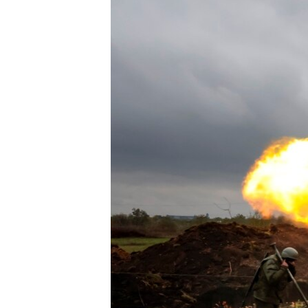
ВІДЕОУРОКИ «ELIFBE»
СВІДЧЕННЯ ОКУПАЦІЇ
УКРАЇНСЬКА ПРОБЛЕМА КРИМУ
ІНФОГРАФІКА