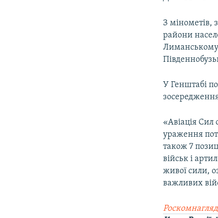
З мінометів, 
райони насел
Лиманському,
Південнобузь
У Генштабі по
зосередження 
«Авіація Сил 
ураження потр
також 7 пози
військ і арти
живої сили, о
важливих війс
Роскомнагляд