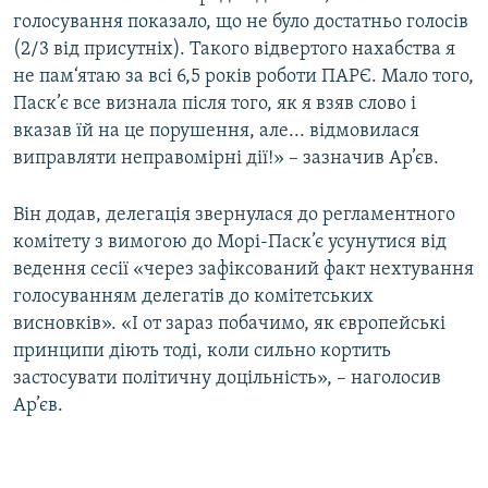
голосування показало, що не було достатньо голосів
(2/3 від присутніх). Такого відвертого нахабства я
не пам‘ятаю за всі 6,5 років роботи ПАРЄ. Мало того,
Паск’є все визнала після того, як я взяв слово і
вказав їй на це порушення, але... відмовилася
виправляти неправомірні дії!» – зазначив Ар’єв.
Він додав, делегація звернулася до регламентного
комітету з вимогою до Морі-Паск’є усунутися від
ведення сесії «через зафіксований факт нехтування
голосуванням делегатів до комітетських
висновків». «І от зараз побачимо, як європейські
принципи діють тоді, коли сильно кортить
застосувати політичну доцільність», – наголосив
Ар’єв.