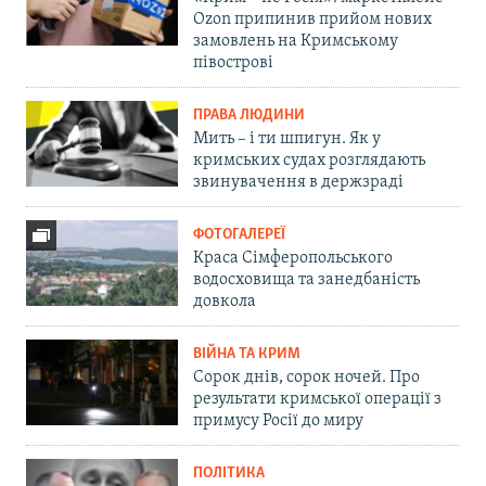
Ozon припинив прийом нових
замовлень на Кримському
півострові
ПРАВА ЛЮДИНИ
Мить – і ти шпигун. Як у
кримських судах розглядають
звинувачення в держзраді
ФОТОГАЛЕРЕЇ
Краса Сімферопольського
водосховища та занедбаність
довкола
ВІЙНА ТА КРИМ
Сорок днів, сорок ночей. Про
результати кримської операції з
примусу Росії до миру
ПОЛІТИКА