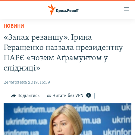
Доступність
посилання
Перейти
НОВИНИ
до
НОВИНИ
«Запах реваншу». Ірина
основного
ВОДА.КРИМ
матеріалу
Геращенко назвала президентку
ВІДЕО ТА ФОТО
Перейти
ПАРЄ «новим Аґрамунтом у
до
ПОЛІТИКА
спідниці»
основної
БЛОГИ
навігації
24 червень 2019, 15:59
Перейти
ПОГЛЯД
до
Поділитись
Читати без VPN
ІНТЕРВ'Ю
пошуку
ВСЕ ЗА ДЕНЬ
СПЕЦПРОЕКТИ
ЯК ОБІЙТИ БЛОКУВАННЯ
ДЕПОРТАЦІЯ