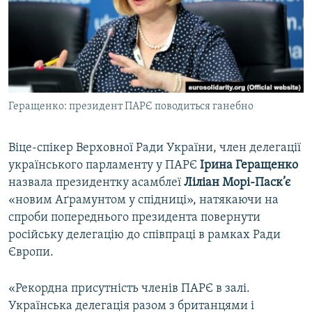
ВІДЕОУРОКИ «ELIFBE»
Русский
СВІДЧЕННЯ ОКУПАЦІЇ
Qırımtatar
УКРАЇНСЬКА ПРОБЛЕМА КРИМУ
ДОЛУЧАЙСЯ!
ІНФОГРАФІКА
Геращенко: президент ПАРЄ поводиться ганебно
Віце-спікер Верховної Ради України, член делегації
Усі сайти RFE/RL
українського парламенту у ПАРЄ
Ірина Геращенко
назвала президентку асамблеї
Ліліан Морі-Паск’є
«новим Аґрамунтом у спідниці», натякаючи на
спроби попереднього президента повернути
російську делегацію до співпраці в рамках Ради
Європи.
«Рекордна присутність членів ПАРЄ в залі.
Українська делегація разом з британцями і