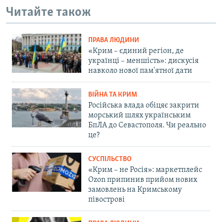
Читайте також
ПРАВА ЛЮДИНИ
«Крим – єдиний регіон, де
українці – меншість»: дискусія
навколо нової пам'ятної дати
ВІЙНА ТА КРИМ
Російська влада обіцяє закрити
морський шлях українським
БпЛА до Севастополя. Чи реально
це?
СУСПІЛЬСТВО
«Крим – не Росія»: маркетплейс
Ozon припинив прийом нових
замовлень на Кримському
півострові