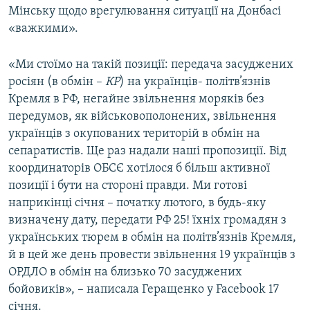
Мінську щодо врегулювання ситуації на Донбасі
«важкими».
«Ми стоїмо на такій позиції: передача засуджених
росіян (в обмін –
КР
) на українців- політв’язнів
Кремля в РФ, негайне звільнення моряків без
передумов, як військовополонених, звільнення
українців з окупованих територій в обмін на
сепаратистів. Ще раз надали наші пропозиції. Від
координаторів ОБСЄ хотілося б більш активної
позиції і бути на стороні правди. Ми готові
наприкінці січня – початку лютого, в будь-яку
визначену дату, передати РФ 25! їхніх громадян з
українських тюрем в обмін на політв’язнів Кремля,
й в цей же день провести звільнення 19 українців з
ОРДЛО в обмін на близько 70 засуджених
бойовиків», – написала Геращенко у Facebook 17
січня.