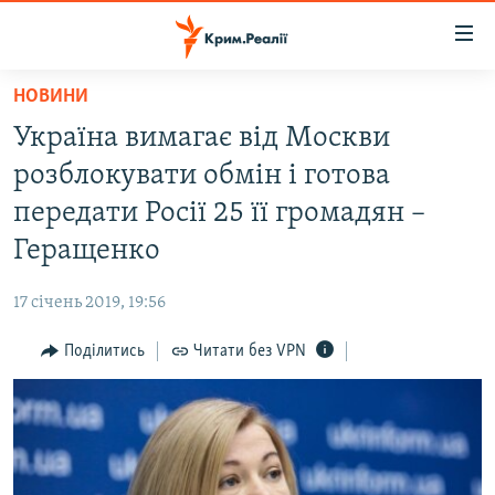
Доступність
посилання
Перейти
НОВИНИ
до
НОВИНИ
Україна вимагає від Москви
основного
ВОДА.КРИМ
матеріалу
розблокувати обмін і готова
ВІДЕО ТА ФОТО
Перейти
передати Росії 25 її громадян –
до
ПОЛІТИКА
Геращенко
основної
БЛОГИ
навігації
17 січень 2019, 19:56
Перейти
ПОГЛЯД
до
Поділитись
Читати без VPN
ІНТЕРВ'Ю
пошуку
ВСЕ ЗА ДЕНЬ
СПЕЦПРОЕКТИ
ЯК ОБІЙТИ БЛОКУВАННЯ
ДЕПОРТАЦІЯ