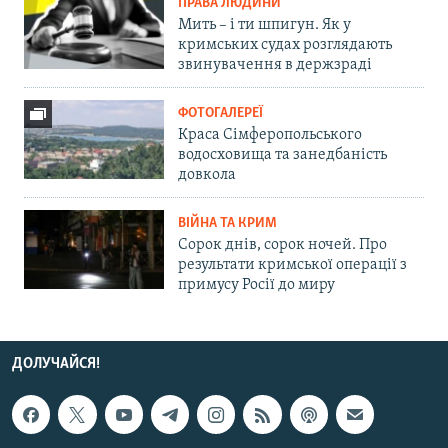
ПРАВА ЛЮДИНИ
Мить – і ти шпигун. Як у
кримських судах розглядають
звинувачення в держзраді
ФОТОГАЛЕРЕЇ
Краса Сімферопольського
водосховища та занедбаність
довкола
ВІЙНА ТА КРИМ
Сорок днів, сорок ночей. Про
результати кримської операції з
примусу Росії до миру
ДОЛУЧАЙСЯ!