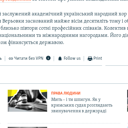
 заслужений академічний український народний хор
я Верьовки заснований майже вісім десятиліть тому і об
 близько півтори сотні професійних співаків. Колектив
аціональними та міжнародними нагородами. Його дія
ом фінансується державою.
ь
Читати без VPN
Follow us
Print
ПРАВА ЛЮДИНИ
Мить – і ти шпигун. Як у
кримських судах розглядають
звинувачення в держзраді