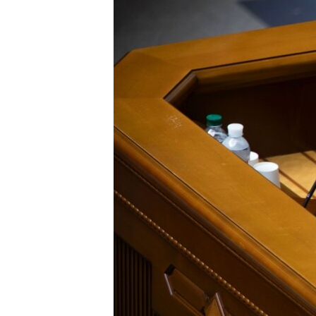
ВІДЕОУРОКИ «ELIFBE»
СВІДЧЕННЯ ОКУПАЦІЇ
УКРАЇНСЬКА ПРОБЛЕМА КРИМУ
ІНФОГРАФІКА