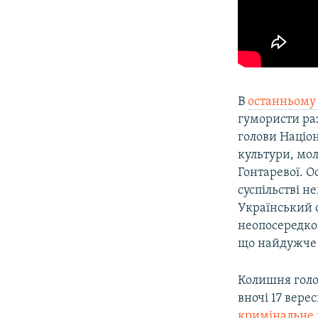
В
останньому
гумористи ра
голови Націо
культури, мол
Гонтаревої. 
суспільстві 
Український 
неопосередко
що найдужче 
Колишня голо
вночі 17 вере
кримінальне