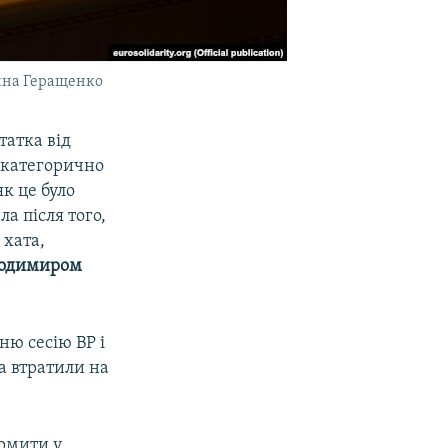
рина Геращенко
татка від
 категорично
к це було
ла після того,
 хата,
одимиром
ню сесію ВР і
ва втратили на
ормити у