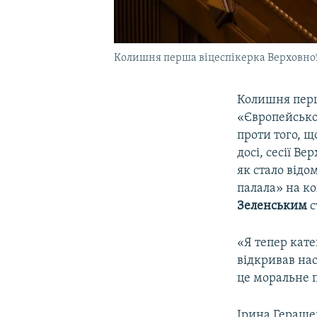
Колишня перша віцеспікерка Верховної 
Колишня перш
«Європейсько
проти того, щ
досі, сесії В
як стало відо
палала» на к
Зеленським
с
«Я тепер кате
відкривав нас
це моральне 
Ірина Гераще