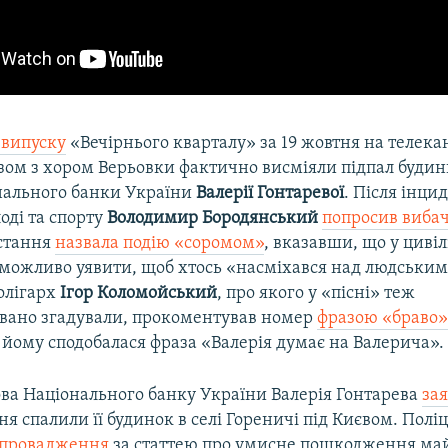
 випуску
«Вечірнього кварталу» за 19 жовтня на телекан
зом з хором Верьовки фактично висміяли підпал буди
нального банки України
Валерії Гонтаревої
. Після інци
оді та спорту
Володимир Бородянський
попросив виба
Остання
назвала подію «соромом»
, вказавши, що у циві
неможливо уявити, щоб хтось «насміхався над людським
олігарх
Ігор Коломойський
, про якого у «пісні» теж
вано згадували, прокоментував номер
фразою «браво
йому сподобалася фраза «Валерія думає на Валерича».
ва Національного банку України Валерія Гонтарева
за
сня спалили її будинок в селі Гореничі під Києвом. Полі
 провадження
за статтею про умисне пошкодження ма