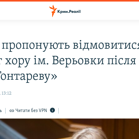
і пропонують відмовитися
 хору ім. Верьовки після 
Гонтареву»
 13:12
ь
Читати без VPN