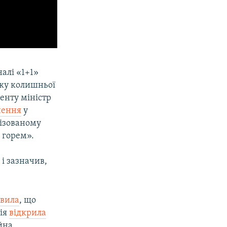
алі «1+1»
нку колишньої
денту міністр
чення
у
лізованому
 горем».
»
і зазначив,
явила
, що
ція
відкрила
йна.