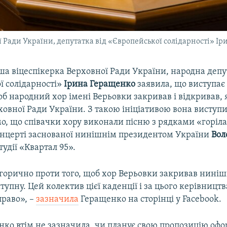
Ради України, депутатка від «Європейської солідарності» І
а віцеспікерка Верховної Ради України, народна депу
ї солідарності»
Ірина Геращенко
заявила, що виступає
об народний хор імені Верьовки закривав і відкривав, я
ерховної Ради України. З такою ініціативою вона виступи
мо, що співачки хору виконали пісню з рядками «горіла
онцерті заснованої нинішнім президентом України
Вол
тудії «Квартал 95».
горично проти того, щоб хор Верьовки закривав ниніш
тупну. Цей колектив цієї каденції і за цього керівницт
право», –
зазначила
Геращенко на сторінці у Facebook.
нко втім не зазначила, чи планує свою пропозицію оф