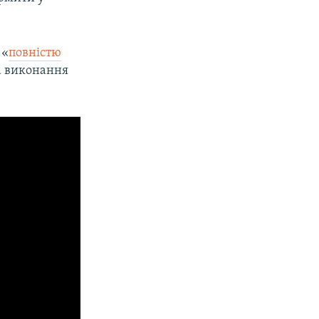
 «
повністю
на виконання