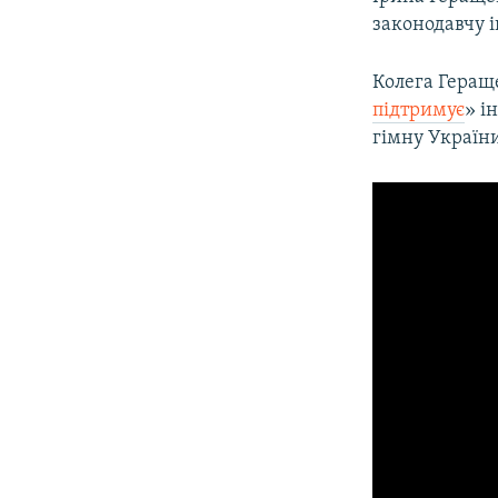
законодавчу і
Колега Гера
підтримує
» і
гімну України