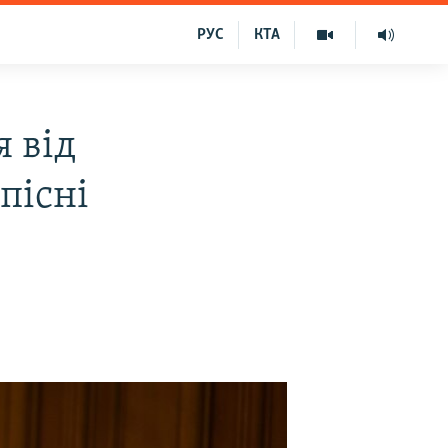
РУС
КТА
 від
пісні