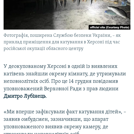
ВІДЕОУРОКИ «ELIFBE»
Русский
СВІДЧЕННЯ ОКУПАЦІЇ
Qırımtatar
УКРАЇНСЬКА ПРОБЛЕМА КРИМУ
Фотографія, поширена Службою безпеки України, – як
ДОЛУЧАЙСЯ!
ІНФОГРАФІКА
приклад приміщення для катування в Херсоні під час
російської окупації обласного центру
Усі сайти RFE/RL
У деокупованому Херсоні в одній із виявлених
катівень знайшли окрему кімнату, де утримували
неповнолітніх осіб. Про це 14 грудня повідомив
уповноважений Верховної Ради з прав людини
Дмитро Лубінець
.
«Ми вперше зафіксували факт катування дітей», –
заявив омбудсмен, зазначивши, що апарат
уповноваженого виявив окрему камеру, де