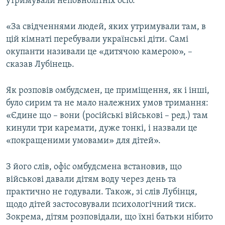
утримували неповнолітніх осіб.
«За свідченнями людей, яких утримували там, в
цій кімнаті перебували українські діти. Самі
окупанти називали це «дитячою камерою», –
сказав Лубінець.
Як розповів омбудсмен, це приміщення, як і інші,
було сирим та не мало належних умов тримання:
«Єдине що – вони (російські військові – ред.) там
кинули три каремати, дуже тонкі, і назвали це
«покращеними умовами» для дітей».
З його слів, офіс омбудсмена встановив, що
військові давали дітям воду через день та
практично не годували. Також, зі слів Лубінця,
щодо дітей застосовували психологічний тиск.
Зокрема, дітям розповідали, що їхні батьки нібито