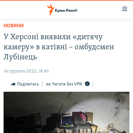
Доступність
посилання
Перейти
НОВИНИ
до
НОВИНИ
У Херсоні виявили «дитячу
основного
ВОДА.КРИМ
матеріалу
камеру» в катівні – омбудсмен
ВІДЕО ТА ФОТО
Перейти
Лубінець
до
ПОЛІТИКА
основної
14 грудень 2022, 18:49
БЛОГИ
навігації
Перейти
Поділитись
Читати без VPN
ПОГЛЯД
до
ІНТЕРВ'Ю
пошуку
ВСЕ ЗА ДЕНЬ
СПЕЦПРОЕКТИ
ЯК ОБІЙТИ БЛОКУВАННЯ
ДЕПОРТАЦІЯ