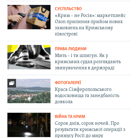
СУСПІЛЬСТВО
«Крим – не Росія»: маркетплейс
Ozon припинив прийом нових
замовлень на Кримському
півострові
ПРАВА ЛЮДИНИ
Мить – і ти шпигун. Як у
кримських судах розглядають
звинувачення в держзраді
ФОТОГАЛЕРЕЇ
Краса Сімферопольського
водосховища та занедбаність
довкола
ВІЙНА ТА КРИМ
Сорок днів, сорок ночей. Про
результати кримської операції з
примусу Росії до миру