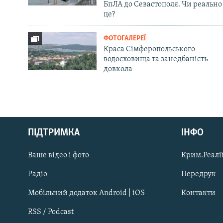
БпЛА до Севастополя. Чи реально
це?
ФОТОГАЛЕРЕЇ
Краса Сімферопольського
водосховища та занедбаність
довкола
Русский
ПІДТРИМКА
ІНФО
Qırımtatar
Ваше відео і фото
Крим.Реалії
ДОЛУЧАЙСЯ!
Радіо
Передрук
Мобільний додаток Android | iOS
Контакти
RSS / Podcast