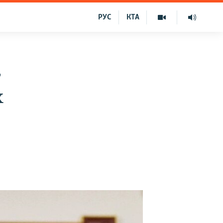
РУС
КТА
ь
х