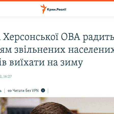
а Херсонської ОВА радит
ям звільнених населени
ів виїхати на зиму
, 16:27
ь
Читати без VPN