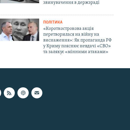
звинувачення в держзраді
ПОЛІТИКА
«Короткострокова акція
перетворилася на війну на
виснаження»: Як пропаганда РФ
у Криму пояснює невдачі «СВО»
та залякує «мінними атаками»