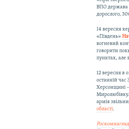
ВПО держава 
дорослого, 30
14 вересня к
«Південь»
На
вогневий кон
говорити поки
пунктах, але 
12 вересня в
останній час 
Херсонщині – 
Миролюбівку. 
армія звільн
області
.
Роскомнагляд