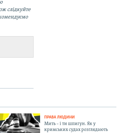
ою
кож слідкуйте
екомендуємо
ПРАВА ЛЮДИНИ
Мить – і ти шпигун. Як у
кримських судах розглядають