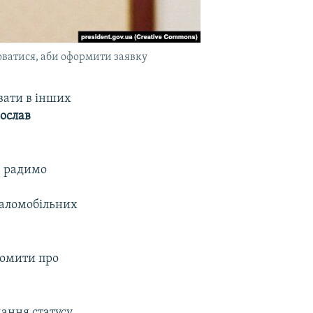
юватися, аби оформити заявку
вати в інших
ослав
, радимо
маломобільних
домити про
мання статусу