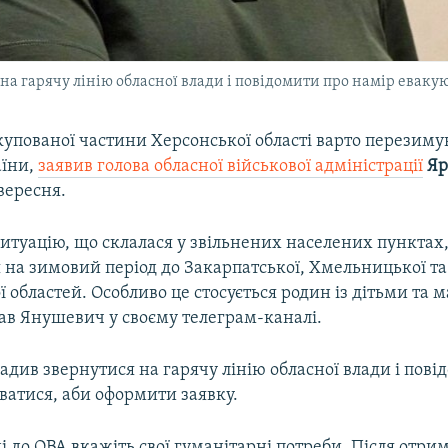
а гарячу лінію обласної влади і повідомити про намір еваку
упованої частини Херсонської області варто перезиму
аїни,
заявив голова обласної військової адміністрації
Яр
вересня.
ситуацію, що склалася у звільнених населених пунктах
 на зимовий період до Закарпатської, Хмельницької та
областей. Особливо це стосується родин із дітьми та 
сав Янушевич у своєму телеграм-каналі.
адив звернутися на гарячу лінію обласної влади і пові
ватися, аби оформити заявку.
 до ОВА вкажіть свої гуманітарні потреби. Після отри