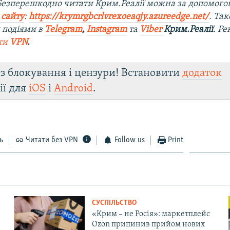
 Безперешкодно читати Крим.Реалії можна за допомог
 сайту
:
https://krymrgbcrlvrexoeaqjy.azureedge.net/
. Та
 подіями в
Telegram
,
Instagram
та
Viber
Крим.Реалії
. Р
ти
VPN
.
з блокування і цензури! Встановити
додаток
ії для
iOS
і
Android
.
ь
Читати без VPN
Follow us
Print
СУСПІЛЬСТВО
«Крим – не Росія»: маркетплейс
Ozon припинив прийом нових