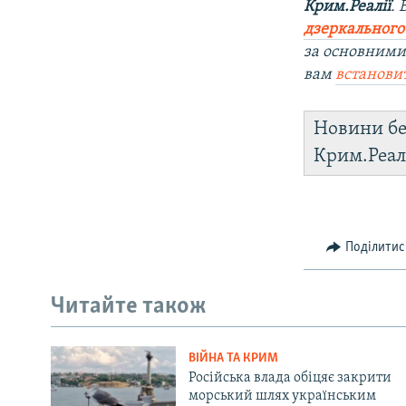
Крим.Реалії
.
дзеркального
за основними
вам
встанови
Новини бе
Крим.Реал
Поділитис
Читайте також
ВІЙНА ТА КРИМ
Російська влада обіцяє закрити
морський шлях українським