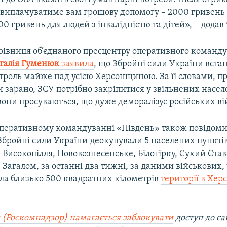
виплачуватиме вам грошову допомогу – 2000 гривень
00 гривень для людей з інвалідністю та дітей», – дода
ерівниця об’єднаного пресцентру оперативного команд
талія Гуменюк
заявила
, що Збройні сили України вста
троль майже над усією Херсонщиною. За її словами, п
 зарано, ЗСУ потрібно закріпитися у звільнених насе
вони просуваються, що дуже деморалізує російських ві
 оперативному командуванні «Південь» також повідоми
Збройні сили України деокупували 5 населених пункті
Високопілля, Нововознесенське, Білогірку, Сухий Став
Загалом, за останні два тижні, за даними військових,
ила близько 500 квадратних кілометрів
території в Хер
 (Роскомнадзор) намагається заблокувати
доступ до са