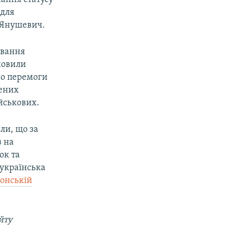
 для
в Янушевич.
ування
новили
ро перемоги
лених
йськових.
ли, що за
в на
ок та
 українська
сонській
йту