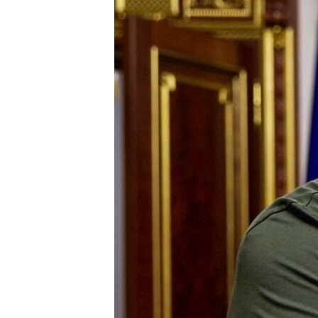
ВІДЕОУРОКИ «ELIFBE»
СВІДЧЕННЯ ОКУПАЦІЇ
УКРАЇНСЬКА ПРОБЛЕМА КРИМУ
ІНФОГРАФІКА