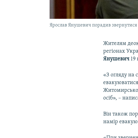
Ярослав Янушевич порадив звернутися н
Жителям деок
регіонах Укр
Янушевич
19 
«З огляду на 
евакуюватися
Житомирської 
осіб», – напи
Він також пор
намір евакую
«При звернені