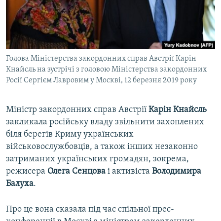
ВІДЕОУРОКИ «ELIFBE»
Русский
СВІДЧЕННЯ ОКУПАЦІЇ
Qırımtatar
УКРАЇНСЬКА ПРОБЛЕМА КРИМУ
Голова Міністерства закордонних справ Австрії Карін
ДОЛУЧАЙСЯ!
ІНФОГРАФІКА
Кнайсль на зустрічі з головою Міністерства закордонних
Росії Сергієм Лавровим у Москві, 12 березня 2019 року
Усі сайти RFE/RL
Міністр закордонних справ Австрії
Карін Кнайсль
закликала російську владу звільнити захоплених
біля берегів Криму українських
військовослужбовців, а також інших незаконно
затриманих українських громадян, зокрема,
режисера
Олега Сенцова
і активіста
Володимира
Балуха
.
Про це вона сказала під час спільної прес-