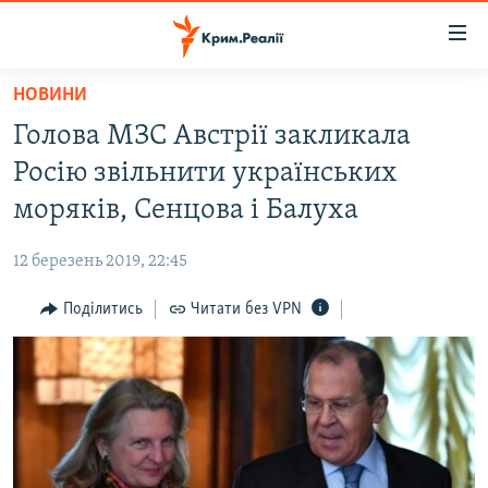
Доступність
посилання
Перейти
НОВИНИ
до
НОВИНИ
Голова МЗС Австрії закликала
основного
ВОДА.КРИМ
матеріалу
Росію звільнити українських
ВІДЕО ТА ФОТО
Перейти
моряків, Сенцова і Балуха
до
ПОЛІТИКА
основної
12 березень 2019, 22:45
БЛОГИ
навігації
Перейти
Поділитись
Читати без VPN
ПОГЛЯД
до
ІНТЕРВ'Ю
пошуку
ВСЕ ЗА ДЕНЬ
СПЕЦПРОЕКТИ
ЯК ОБІЙТИ БЛОКУВАННЯ
ДЕПОРТАЦІЯ