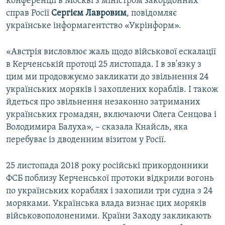
конференції в Москві з міністром закордонних
справ Росії
Сергієм Лавровим
, повідомляє
українське інформагентство «Укрінформ».
«Австрія висловлює жаль щодо військової ескалації
в Керченській протоці 25 листопада. І в зв'язку з
цим ми продовжуємо закликати до звільнення 24
українських моряків і захоплених кораблів. І також
йдеться про звільнення незаконно затриманих
українських громадян, включаючи Олега Сенцова і
Володимира Балуха», – сказала Кнайсль, яка
перебуває із дводенним візитом у Росії.
25 листопада 2018 року російські прикордонники
ФСБ поблизу Керченської протоки відкрили вогонь
по українських кораблях і захопили три судна з 24
моряками. Українська влада визнає цих моряків
військовополоненими. Країни Заходу закликають