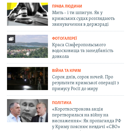
ПРАВА ЛЮДИНИ
Мить – і ти шпигун. Як у
кримських судах розглядають
звинувачення в держзраді
ФОТОГАЛЕРЕЇ
Краса Сімферопольського
водосховища та занедбаність
довкола
ВІЙНА ТА КРИМ
Сорок днів, сорок ночей. Про
результати кримської операції з
примусу Росії до миру
ПОЛІТИКА
«Короткострокова акція
перетворилася на війну на
виснаження»: Як пропаганда РФ
у Криму пояснює невдачі «СВО»