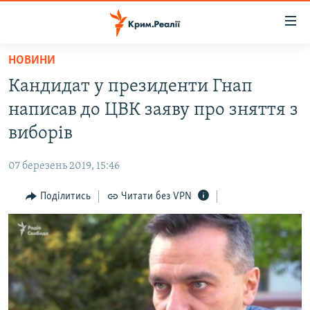
Доступність
посилання
Перейти
НОВИНИ
до
НОВИНИ
Кандидат у президенти Гнап
основного
ВОДА.КРИМ
матеріалу
написав до ЦВК заяву про зняття з
ВІДЕО ТА ФОТО
Перейти
виборів
до
ПОЛІТИКА
основної
07 березень 2019, 15:46
БЛОГИ
навігації
Перейти
Поділитись
Читати без VPN
ПОГЛЯД
до
ІНТЕРВ'Ю
пошуку
ВСЕ ЗА ДЕНЬ
СПЕЦПРОЕКТИ
ЯК ОБІЙТИ БЛОКУВАННЯ
ДЕПОРТАЦІЯ