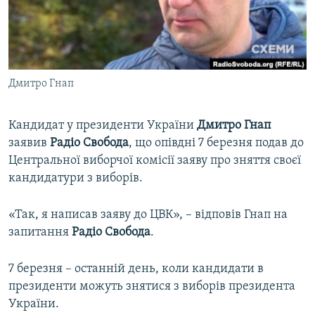
ВІДЕОУРОКИ «ELIFBE»
Русский
СВІДЧЕННЯ ОКУПАЦІЇ
Qırımtatar
УКРАЇНСЬКА ПРОБЛЕМА КРИМУ
Дмитро Гнап
ДОЛУЧАЙСЯ!
ІНФОГРАФІКА
Кандидат у президенти України
Дмитро Гнап
заявив
Радіо Свобода
, що опівдні 7 березня подав до
Усі сайти RFE/RL
Центральної виборчої комісії заяву про зняття своєї
кандидатури з виборів.
«Так, я написав заяву до ЦВК», – відповів Гнап на
запитання
Радіо Свобода
.
7 березня – останній день, коли кандидати в
президенти можуть знятися з виборів президента
України.