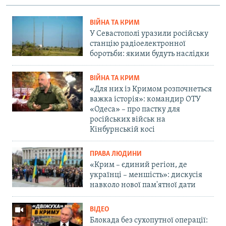
ВІЙНА ТА КРИМ
У Севастополі уразили російську
станцію радіоелектронної
боротьби: якими будуть наслідки
ВІЙНА ТА КРИМ
«Для них із Кримом розпочнеться
важка історія»: командир ОТУ
«Одеса» – про пастку для
російських військ на
Кінбурнській косі
ПРАВА ЛЮДИНИ
«Крим – єдиний регіон, де
українці – меншість»: дискусія
навколо нової пам'ятної дати
ВІДЕО
Блокада без сухопутної операції: