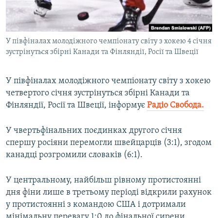
ВІДЕОУРОКИ «ELIFBE»
Русский
СВІДЧЕННЯ ОКУПАЦІЇ
Qırımtatar
У півфіналах молодіжного чемпіонату світу з хокею 4 січня
УКРАЇНСЬКА ПРОБЛЕМА КРИМУ
зустрінуться збірні Канади та Фінляндії, Росії та Швеції
ДОЛУЧАЙСЯ!
ІНФОГРАФІКА
У півфіналах молодіжного чемпіонату світу з хокею
четвертого січня зустрінуться збірні Канади та
Фінляндії, Росії та Швеції, інформує
Радіо Свобода.
Усі сайти RFE/RL
У чвертьфінальних поєдинках другого січня
спершу росіяни перемогли швейцарців (3:1), згодом
канадці розгромили словаків (6:1).
У центральному, найбільш рівному протистоянні
дня фіни лише в третьому періоді відкрили рахунок
у протистоянні з командою США і дотримали
мінімальну перевагу 1:0 до фінальної сирени.