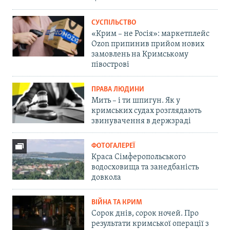
СУСПІЛЬСТВО
«Крим – не Росія»: маркетплейс
Ozon припинив прийом нових
замовлень на Кримському
півострові
ПРАВА ЛЮДИНИ
Мить – і ти шпигун. Як у
кримських судах розглядають
звинувачення в держзраді
ФОТОГАЛЕРЕЇ
Краса Сімферопольського
водосховища та занедбаність
довкола
ВІЙНА ТА КРИМ
Сорок днів, сорок ночей. Про
результати кримської операції з