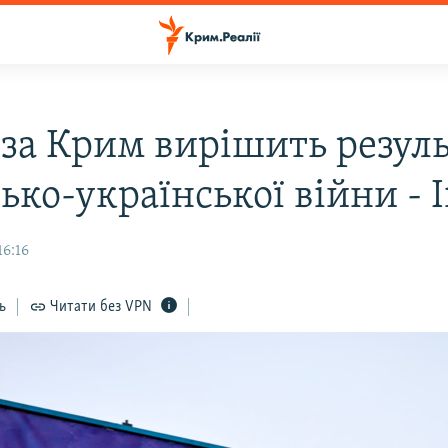
 за Крим вирішить резул
ько-української війни - I
16:16
ь
Читати без VPN