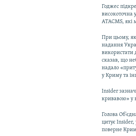
Годжес підкре
високоточна у
ATACMS, які 
При цьому, як
надання Украї
використати д
сказав, що н
надало «прит
у Криму та ін
Insider зазн
кривавою» у в
Голова Об'єд
цитує Insider
поверне Крим