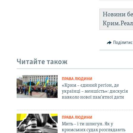
Новини бе
Крим.Реал
Поділитис
Читайте також
ПРАВА ЛЮДИНИ
«Крим – єдиний регіон, де
українці – меншість»: дискусія
навколо нової пам'ятної дати
ПРАВА ЛЮДИНИ
Мить – і ти шпигун. Як у
кримських судах розглядають