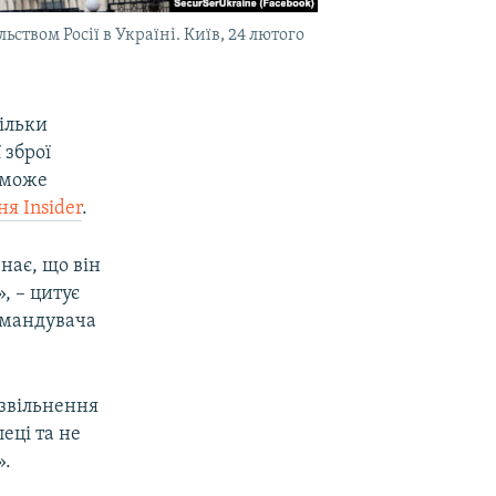
твом Росії в Україні. Київ, 24 лютого
кільки
 зброї
 може
я Insider
.
нає, що він
, – цитує
командувача
 звільнення
еці та не
».