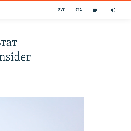
РУС
КТА
ьтат
nsider