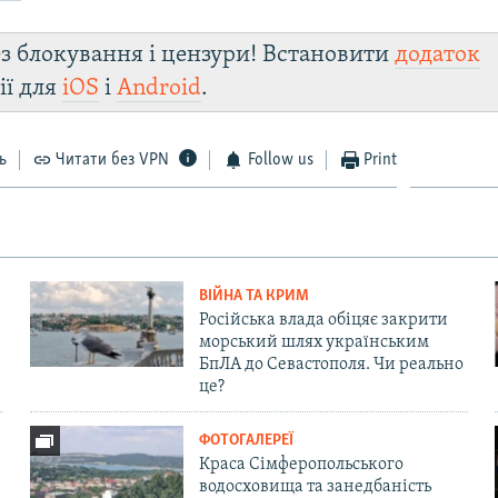
з блокування і цензури! Встановити
додаток
ії для
iOS
і
Android
.
ь
Читати без VPN
Follow us
Print
ВІЙНА ТА КРИМ
Російська влада обіцяє закрити
морський шлях українським
БпЛА до Севастополя. Чи реально
це?
ФОТОГАЛЕРЕЇ
Краса Сімферопольського
водосховища та занедбаність