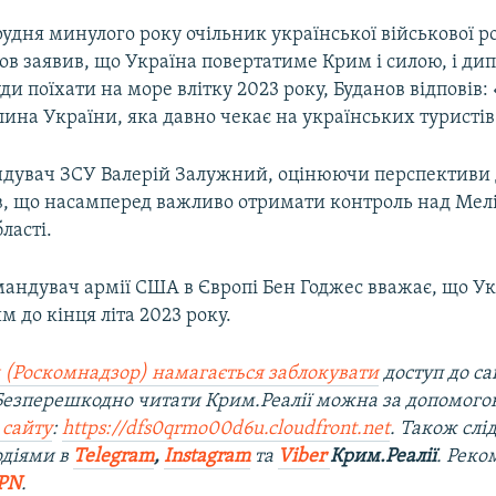
удня минулого року очільник української військової р
в заявив, що Україна повертатиме Крим і силою, і ди
ди поїхати на море влітку 2023 року, Буданов відповів
ина України, яка давно чекає на українських туристів
дувач ЗСУ Валерій Залужний, оцінюючи перспективи 
в, що насамперед важливо отримати контроль над Мел
ласті.
андувач армії США в Європі Бен Годжес вважає, що Ук
м до кінця літа 2023 року.
 (Роскомнадзор) намагається заблокувати
доступ до са
 Безперешкодно читати Крим.Реалії можна за допомог
 сайту
:
https://dfs0qrmo00d6u.cloudfront.net
. Також слі
одіями в
Telegram
,
Instagram
та
Viber
Крим.Реалії
. Ре
ко
PN
.