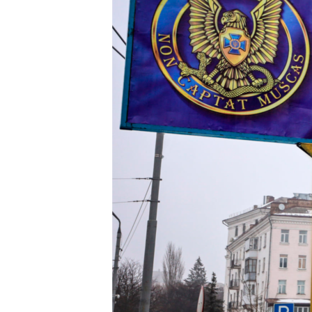
ВІДЕОУРОКИ «ELIFBE»
СВІДЧЕННЯ ОКУПАЦІЇ
УКРАЇНСЬКА ПРОБЛЕМА КРИМУ
ІНФОГРАФІКА