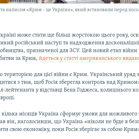
а написом «Крим – це Україна», який встановили перед посольс
 Україні може стати ще більш жорстокою цього року, ос
ликий російський наступ та надходження досконалішої
робництва, призначеної для ЗСУ. Цей новий етап війни
 битви за Крим,
йдеться у статті американського виданн
територією для цієї війни є Крим. Український уряд з
итися з тим, щоб Росія зберегла контроль над Кримом»
ал-лейтенанта у відставці Бена Годжеса, колишнього 
вропі.
 кілька місяців Україна сформує умови для можливого
ав він, наголосивши, що Україна «ніколи не буде в безп
ти свою економіку, поки Росія зберігає за собою Крим