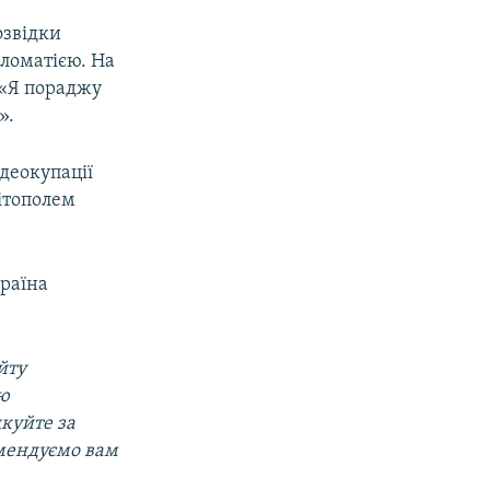
озвідки
пломатією. На
: «Я пораджу
».
деокупації
ітополем
раїна
йту
ою
дкуйте за
мендуємо вам