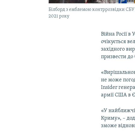
Білборд з емблемою контррозвідки СБУ т
2021 року
Війна Росії в
очікується ве
західного ви
призвести до
«Вирішальною 
не може погод
Insider генер
армії США в Є
«У найближчі
Криму», – дод
зможе віднови