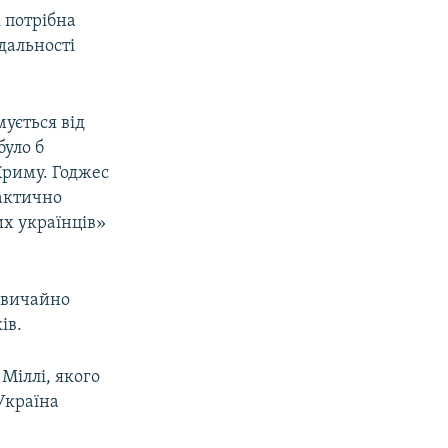
і потрібна
дальності
мується від
було б
 Криму. Годжес
актично
х українців»
звичайно
ів.
Міллі, якого
 Україна