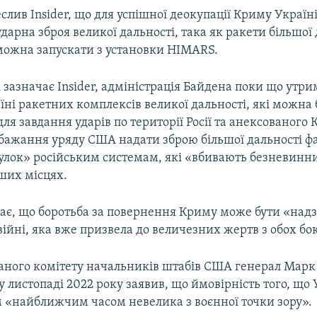
слив Insider, що для успішної деокупації Криму Україн
дарна зброя великої дальності, така як ракети більшої 
можна запускати з установки HIMARS.
 зазначає Insider, адміністрація Байдена поки що утри
ні ракетних комплексів великої дальності, які можна 
ля завдання ударів по території Росії та анексованого
ебажання уряду США надати зброю більшої дальності ф
улок» російським системам, які «вбивають безневинни
ших місцях.
ачає, що боротьба за повернення Криму може бути «над
ійні, яка вже призвела до величезних жертв з обох бок
наного комітету начальників штабів США генерал Марк 
, у листопаді 2022 року заявив, що ймовірність того, що
 «найближчим часом невелика з воєнної точки зору».