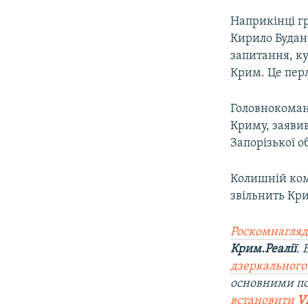
Наприкінці гр
Кирило Будано
запитання, ку
Крим. Це перл
Головнокоман
Криму, заяви
Запорізької об
Колишній ком
звільнить Кри
Роскомнагляд
Крим.Реалії
.
дзеркального
основними п
встановити
V