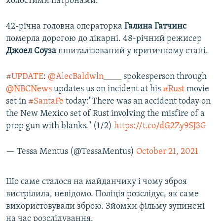
холостими патронами.
42-річна головна операторка
Галина Гатчинс
померла дорогою до лікарні. 48-річний режисер
Джоел Соуза
шпиталізований у критичному стані.
#UPDATE
:
@AlecBaldwln____
spokesperson through
@NBCNews
updates us on incident at his
#Rust
movie
set in
#SantaFe
today:"There was an accident today on
the New Mexico set of Rust involving the misfire of a
prop gun with blanks." (1/2)
https://t.co/dG2Zy9SJ3G
— Tessa Mentus (@TessaMentus)
October 21, 2021
Що саме сталося на майданчику і чому зброя
вистрілила, невідомо. Поліція розслідує, як саме
використовували зброю. Зйомки фільму зупинені
на час розслідування.