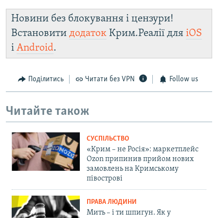
Новини без блокування і цензури!
Встановити
додаток
Крим.Реалії для
iOS
і
Android
.
Поділитись
Читати без VPN
Follow us
Читайте також
СУСПІЛЬСТВО
«Крим – не Росія»: маркетплейс
Ozon припинив прийом нових
замовлень на Кримському
півострові
ПРАВА ЛЮДИНИ
Мить – і ти шпигун. Як у