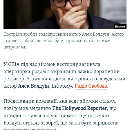
ВІДЕОУРОКИ «ELIFBE»
Русский
СВІДЧЕННЯ ОКУПАЦІЇ
Qırımtatar
УКРАЇНСЬКА ПРОБЛЕМА КРИМУ
Постріли зробив голлівудський актор Алек Болдуїн. Актор
ДОЛУЧАЙСЯ!
ІНФОГРАФІКА
стріляв зі зброї, що мала бути заряджена холостими
патронами
Усі сайти RFE/RL
У США під час зйомок вестерну загинула
операторка родом з України та важко поранений
режисер. У них випадково вистрілив голлівудський
актор
Алек Болдуїн
, інформує
Радіо Свобода
.
Представник компанії, яка веде зйомки фільму,
повідомив виданню
The Hollywood Reporter
, що
інцидент стався під час зйомок сцени, в якій
Болдуїн стріляв зі зброї, що мала бути заряджена