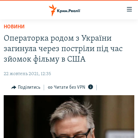
Доступність
посилання
Перейти
НОВИНИ
до
НОВИНИ
Операторка родом з України
основного
ВОДА.КРИМ
матеріалу
загинула через постріли під час
ВІДЕО ТА ФОТО
Перейти
зйомок фільму в США
до
ПОЛІТИКА
основної
22 жовтень 2021, 12:35
БЛОГИ
навігації
Перейти
Поділитись
Читати без VPN
ПОГЛЯД
до
ІНТЕРВ'Ю
пошуку
ВСЕ ЗА ДЕНЬ
СПЕЦПРОЕКТИ
ЯК ОБІЙТИ БЛОКУВАННЯ
ДЕПОРТАЦІЯ