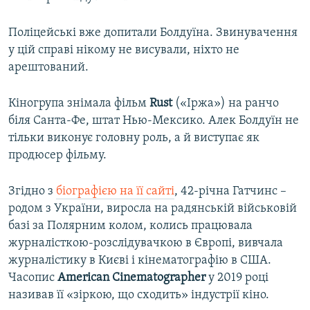
Поліцейські вже допитали Болдуїна. Звинувачення
у цій справі нікому не висували, ніхто не
арештований.
Кіногрупа знімала фільм
Rust
(«Іржа») на ранчо
біля Санта-Фе, штат Нью-Мексико. Алек Болдуїн не
тільки виконує головну роль, а й виступає як
продюсер фільму.
Згідно з
біографією на її сайті
, 42-річна Гатчинс –
родом з України, виросла на радянській військовій
базі за Полярним колом, колись працювала
журналісткою-розслідувачкою в Європі, вивчала
журналістику в Києві і кінематографію в США.
Часопис
American Cinematographer
у 2019 році
називав її «зіркою, що сходить» індустрії кіно.