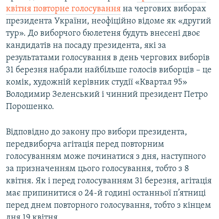
квітня повторне голосування
на чергових виборах
президента України, неофіційно відоме як «другий
тур». До виборчого бюлетеня будуть внесені двоє
кандидатів на посаду президента, які за
результатами голосування в день чергових виборів
31 березня набрали найбільше голосів виборців – це
комік, художній керівник студії «Квартал 95»
Володимир Зеленський і чинний президент Петро
Порошенко.
Відповідно до закону про вибори президента,
передвиборча агітація перед повторним
голосуванням може починатися з дня, наступного
за призначенням цього голосування, тобто з 8
квітня. Як і перед голосуванням 31 березня, агітація
має припинитися о 24-й годині останньої п’ятниці
перед днем повторного голосування, тобто з кінцем
дня 19 квітня.