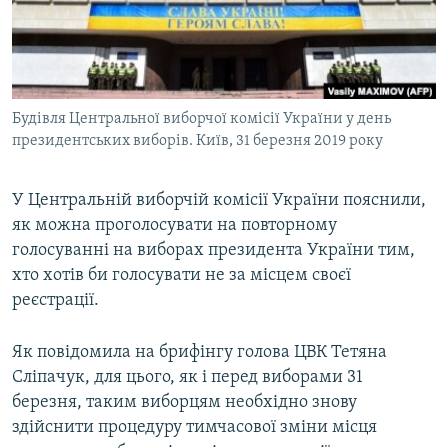
ВІДЕОУРОКИ «ELIFBE»
Русский
СВІДЧЕННЯ ОКУПАЦІЇ
Qırımtatar
УКРАЇНСЬКА ПРОБЛЕМА КРИМУ
Будівля Центральної виборчої комісії України у день
ДОЛУЧАЙСЯ!
ІНФОГРАФІКА
президентських виборів. Київ, 31 березня 2019 року
У Центральній виборчій комісії України пояснили,
Усі сайти RFE/RL
як можна проголосувати на повторному
голосуванні на виборах президента України тим,
хто хотів би голосувати не за місцем своєї
реєстрації.
Як повідомила на брифінгу голова ЦВК Тетяна
Сліпачук, для цього, як і перед виборами 31
березня, таким виборцям необхідно знову
здійснити процедуру тимчасової зміни місця