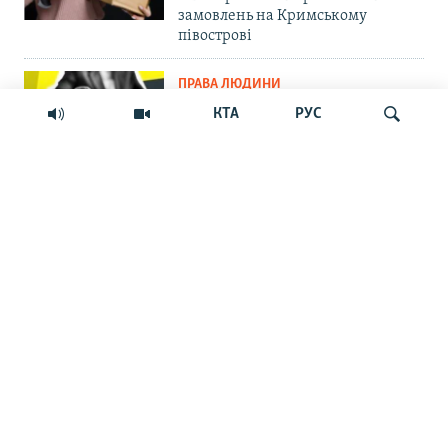
замовлень на Кримському
півострові
ПРАВА ЛЮДИНИ
Мить – і ти шпигун. Як у
КТА
РУС
кримських судах розглядають
звинувачення в держзраді
ФОТОГАЛЕРЕЇ
Шукати
Краса Сімферопольського
водосховища та занедбаність
довкола
ВІЙНА ТА КРИМ
Сорок днів, сорок ночей. Про
результати кримської операції з
примусу Росії до миру
ПОЛІТИКА
«Короткострокова акція