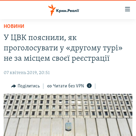
Доступність
посилання
Перейти
НОВИНИ
до
НОВИНИ
У ЦВК пояснили, як
основного
ВОДА.КРИМ
матеріалу
проголосувати у «другому турі»
ВІДЕО ТА ФОТО
Перейти
не за місцем своєї реєстрації
до
ПОЛІТИКА
основної
07 квітень 2019, 20:51
БЛОГИ
навігації
Перейти
Поділитись
Читати без VPN
ПОГЛЯД
до
ІНТЕРВ'Ю
пошуку
ВСЕ ЗА ДЕНЬ
СПЕЦПРОЕКТИ
ЯК ОБІЙТИ БЛОКУВАННЯ
ДЕПОРТАЦІЯ