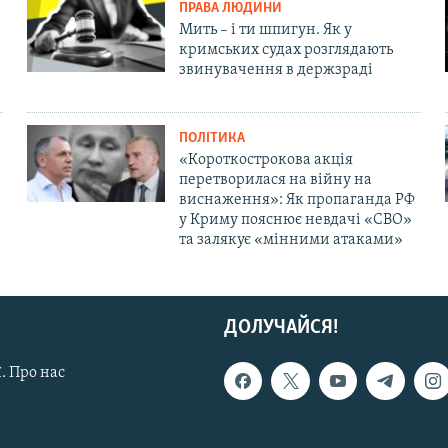
ПРАВА ЛЮДИНИ
Мить – і ти шпигун. Як у
кримських судах розглядають
звинувачення в держзраді
ПОЛІТИКА
«Короткострокова акція
перетворилася на війну на
виснаження»: Як пропаганда РФ
у Криму пояснює невдачі «СВО»
та залякує «мінними атаками»
ДОЛУЧАЙСЯ!
. Про нас