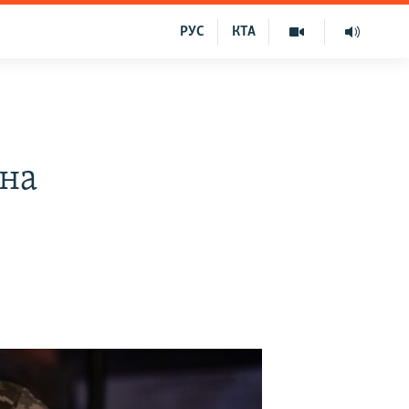
РУС
КТА
 на