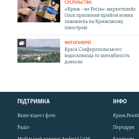
СУСПІЛЬСТВО
«Крим – не Росія»: маркетплейс
Ozon припинив прийом нових
замовлень на Кримському
півострові
ФОТОГАЛЕРЕЇ
Краса Сімферопольського
водосховища та занедбаність
довкола
Русский
ПІДТРИМКА
ІНФО
Qırımtatar
Ваше відео і фото
Крим.Реалії
ДОЛУЧАЙСЯ!
Радіо
Передрук