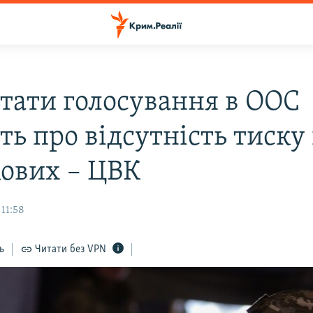
ьтати голосування в ООС
ть про відсутність тиску
кових – ЦВК
 11:58
ь
Читати без VPN