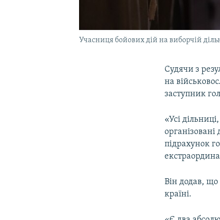
Учасниця бойових дій на виборчій дільн
Судячи з рез
на військовос
заступник гол
«Усі дільниці
організовані 
підрахунок го
екстраордина
Він додав, що
країні.
«Є два абсолют