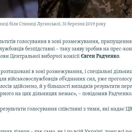
иці біля Станиці Луганської, 31 березня 2019 року
ультатів голосування в зоні розмежування, припущення
лужбовців безпідставні – таку заяву зробив на прес-ко
ови Центральної виборчої комісії
Євген Радченко
.
, розташовані в зоні розмежування, і спеціальні дільниц
для військовослужбовців об’єднаних сил, уже проголос
лосів здійснено, й у більшості випадків результати пер
рного на цих дільницях немає», – повідомив Радченко
 результати голосування співставні з тими, які надає ЦВ
них лідери – так само, як і по всій Україні, тому всі ро