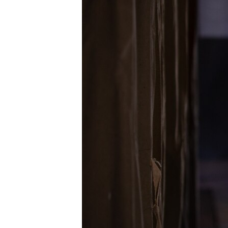
ВІДЕОУРОКИ «ELIFBE»
СВІДЧЕННЯ ОКУПАЦІЇ
УКРАЇНСЬКА ПРОБЛЕМА КРИМУ
ІНФОГРАФІКА