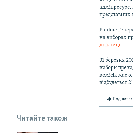
адмінресурс, 
представник к
​Раніше Гене
на виборах пр
дільниць
.
31 березня 20
вибори прези
комісія має о
відбудеться 21
Поділитис
Читайте також