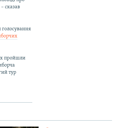
 – сказав
я голосування
иборчих
цях пройшли
иборча
гий тур