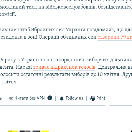
можливий тиск на військовослужбовців, безпідставні»,
омісії.
ральний штаб Збройних сил України повідомляв, що дл
езидента в зоні Операції об’єднаних сил
створили 79 в
19 року в Україні та на закордонних виборчих дільни
дента. Наразі
триває підрахунок голосів
. Центральна в
голосити остаточні результати виборів до 10 квітня. Дру
 квітня.
ь
Читати без VPN
Follow us
Print