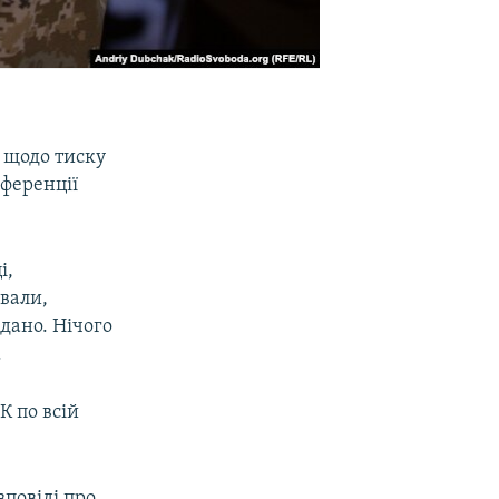
 щодо тиску
нференції
і,
ували,
едано. Нічого
.
К по всій
зповіді про