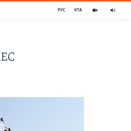
РУС
КТА
АЕС