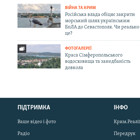
ВІЙНА ТА КРИМ
Російська влада обіцяє закрити
морський шлях українським
БпЛА до Севастополя. Чи реально
це?
ФОТОГАЛЕРЕЇ
Краса Сімферопольського
водосховища та занедбаність
довкола
Русский
ПІДТРИМКА
ІНФО
Qırımtatar
Ваше відео і фото
Крим.Реалії
ДОЛУЧАЙСЯ!
Радіо
Передрук