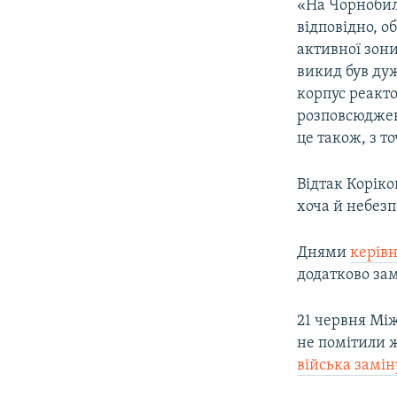
«На Чорнобиль
відповідно, о
активної зони
викид був дуж
корпус реакто
розповсюдженн
це також, з т
Відтак Коріко
хоча й небезп
Днями
керів
додатково за
21 червня Між
не помітили 
війська замі