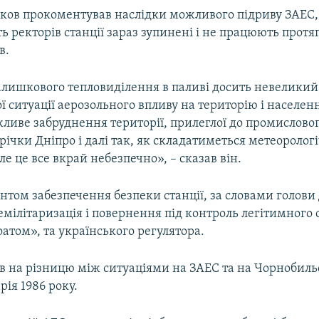
іков прокоментував наслідки можливого підриву ЗАЕС
сть ректорів станції зараз зупинені і не працюють прот
в.
алишкового тепловиділення в паливі досить невеликий
ї ситуації аерозольного впливу на територію і населен
ливе забруднення території, прилеглої до промислово
ічки Дніпро і далі так, як складатиметься метеоролог
ле це все вкрай небезпечно», – сказав він.
том забезпечення безпеки станції, за словами голови Д
емілітаризація і повернення під контроль легітимного 
атом», та українського регулятора.
в на різницю між ситуаціями на ЗАЕС та на Чорнобильс
рія 1986 року.