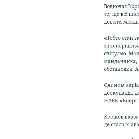
Водночас Кор
те, що всі ші
дев’яти місяці
«Тобто стан з
за теперішньо
очікуємо. Мож
майданчика, р
обстановка. А
Єдиним варіан
деокупація, д
НАЕК «Енерго
Коріков вказа
де сталася ава