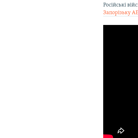
Російські вій
Запорізьку А