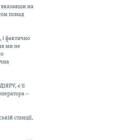
, вказавши на
ягом понад
, і фактично
ня ми не
го
ічна
ІЯРУ, є її
оператора –
ькій станції,