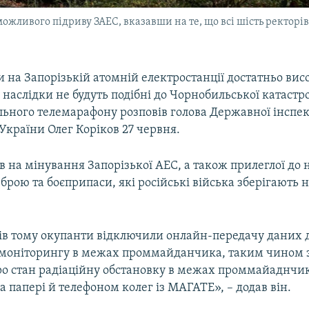
жливого підриву ЗАЕС, вказавши на те, що всі шість ректорів 
и на Запорізькій атомній електростанції достатньо вис
ву наслідки не будуть подібні до Чорнобильської катастр
льного телемарафону розповів голова Державної інспек
України Олег Коріков 27 червня.
в на мінування Запорізької АЕС, а також прилеглої до н
 зброю та боєприпаси, які російські війська зберігають н
ів тому окупанти відключили онлайн-передачу даних 
 моніторингу в межах проммайданчика, таким чином 
ро стан радіаційну обстановку в межах проммайаднчи
а папері й телефоном колег із МАГАТЕ», – додав він.