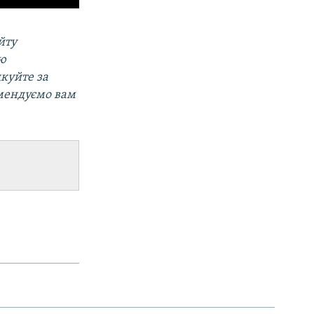
йту
ою
дкуйте за
омендуємо вам