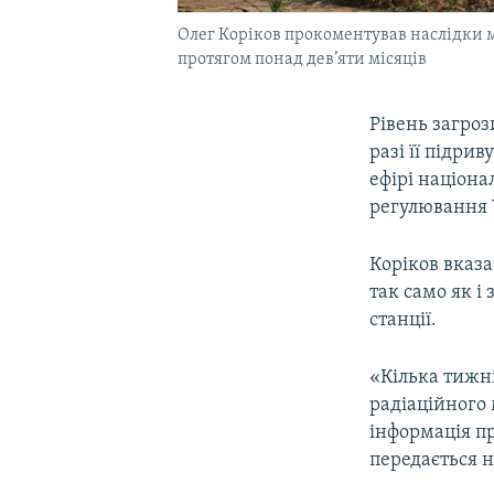
Олег Коріков прокоментував наслідки мо
протягом понад дев’яти місяців
Рівень загроз
разі її підри
ефірі націона
регулювання 
Коріков вказа
так само як і
станції.
«Кілька тижн
радіаційного
інформація п
передається н