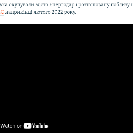
ська окупували місто Енергодар і розташовану поблизу 
ЕС
наприкінці лютого 2022 року.