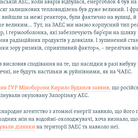
ській АЕС, коли аварія відбулася, енергоблок 4 був на 
бсяг залишкових тепловиділень був дуже великий. І ф
 вийшли за межі реактора, були фактично на вулиці, 
е великим... Тут, на ЗАЕС ми маємо корпусний тип реак
р, і гермооболонка, які забезпечують бар’єри на шляху
я радіаційних продуктів у довкілля. І зупинений стан
очки зору ризиків, сприятливий фактор», – перелічив ві
в висловив сподівання на те, що наслідки в разі вибуху 
ечні, не будуть настільки ж руйнівними, як на ЧАЕС.
ник ГУР Міноборони Кирило Буданов заявив,
що російсь
мінували окуповану Запорізьку АЕС.
народне агентство з атомної енергії заявило, що його
жодних мін на водоймі-охолоджувачі, хоча визнало, щ
нували ділянки
на території ЗАЕС та навколо неї.