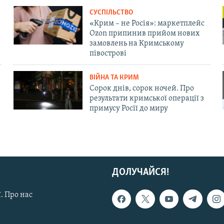
СУСПІЛЬСТВО
«Крим – не Росія»: маркетплейс
Ozon припинив прийом нових
замовлень на Кримському
півострові
ВІЙНА ТА КРИМ
Сорок днів, сорок ночей. Про
результати кримської операції з
примусу Росії до миру
ДОЛУЧАЙСЯ!
. Про нас