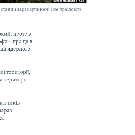
станції зараз зупинені і не працюють
окий, проте в
офи – про це в
ції ядерного
еї території,
а території
датчиків
зараз
ка