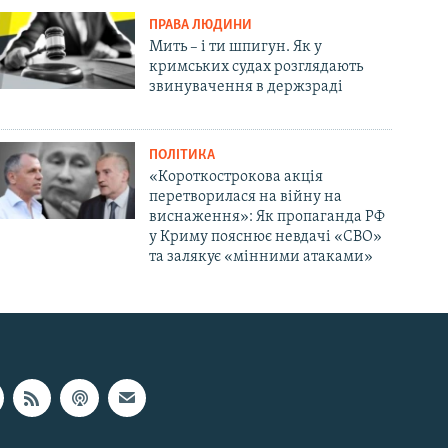
ПРАВА ЛЮДИНИ
Мить – і ти шпигун. Як у
кримських судах розглядають
звинувачення в держзраді
ПОЛІТИКА
«Короткострокова акція
перетворилася на війну на
виснаження»: Як пропаганда РФ
у Криму пояснює невдачі «СВО»
та залякує «мінними атаками»