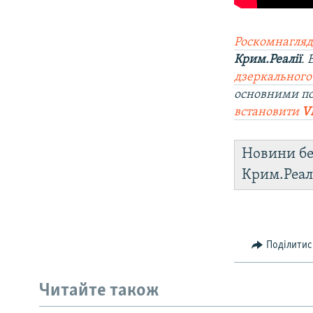
Роскомнагляд
Крим.Реалії
.
дзеркального
основними п
встановити
V
Новини бе
Крим.Реал
Поділитис
Читайте також