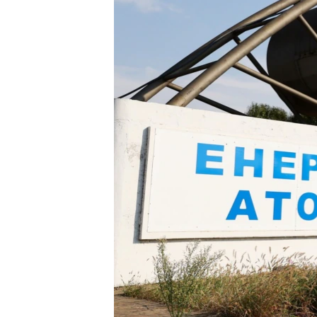
ВІДЕОУРОКИ «ELIFBE»
СВІДЧЕННЯ ОКУПАЦІЇ
УКРАЇНСЬКА ПРОБЛЕМА КРИМУ
ІНФОГРАФІКА