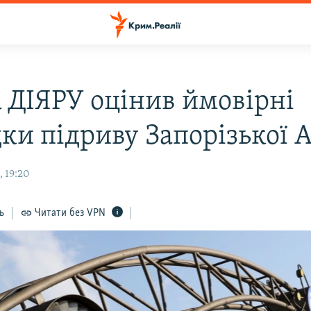
а ДІЯРУ оцінив ймовірні
дки підриву Запорізької 
, 19:20
ь
Читати без VPN