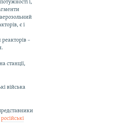
потужності і,
рагменти
й аерозольний
торів, є і
 реакторів –
н.
на станції,
кі війська
 представники
о
російські